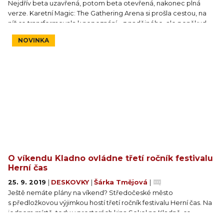
Nejdřív beta uzavřená, potom beta otevřená, nakonec plná
verze. Karetní Magic: The Gathering Arena si prošla cestou, na
níž se transformovala k nepoznání – z nadějného, ale poněkud
neohrabaného pokusu převést nejoblíbenější karetní hru světa
NOVINKA
do stravitelné virtuální podoby až do současného stavu, kdy se
hraje prostě skvěle a všechno v ní začíná dávat smysl, dokonce i
monetizace. Jestli jste to ještě neudělali, teď je nejlepší čas do
Areny naskočit, a to i díky nové, pohádkové edici. V článku navíc
najdete kód na boostery zdarma.
O víkendu Kladno ovládne třetí ročník festivalu
Herní čas
25. 9. 2019
|
DESKOVKY
|
Šárka Tmějová
|
Ještě nemáte plány na víkend? Středočeské město
s předložkovou výjimkou hostí třetí ročník festivalu Herní čas. Na
jednom místě, tedy v prostorách kina Sokol na Kladně, se
pořadatelé snaží propojit videohry, deskovky i válečné hry.