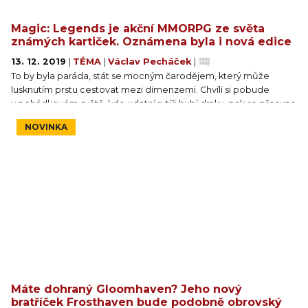
Magic: Legends je akční MMORPG ze světa
známých kartiček. Oznámena byla i nová edice
13. 12. 2019
|
TÉMA
|
Václav Pecháček
|
To by byla paráda, stát se mocným čarodějem, který může
lusknutím prstu cestovat mezi dimenzemi. Chvíli si pobude
v pohádkovém světě, kde udatní rytíři hubí draky, pak se přesune
do města pokrývajícího celou planetu, nakonec si třeba
NOVINKA
bezstarostně zablbne v nekonečné exterminační válce na
druhém konci multiverza. Takový zážitek by vám mohlo
nabídnout akční MMORPG Magic: Legends ze světa známé
karetní hry Magic: The Gathering.
Máte dohraný Gloomhaven? Jeho nový
bratříček Frosthaven bude podobně obrovský