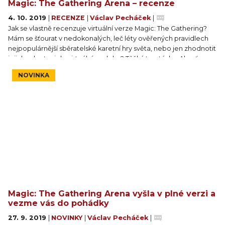
Magic: The Gathering Arena – recenze
4. 10. 2019
|
RECENZE
|
Václav Pecháček
|
Jak se vlastně recenzuje virtuální verze Magic: The Gathering?
Mám se šťourat v nedokonalých, leč léty ověřených pravidlech
nejpopulárnější sběratelské karetní hry světa, nebo jen zhodnotit
jejich adaptaci do virtuální podoby? Těžká to otázka. Ale ať se na
to díváte z kterékoliv strany, hlavní je, jestli to člověka nakonec
NOVINKA
baví. A toho člověka, který právě píše recenzi na Magic: The
Gathering Arena, to baví náramně.
Magic: The Gathering Arena vyšla v plné verzi a
vezme vás do pohádky
27. 9. 2019
|
NOVINKY
|
Václav Pecháček
|