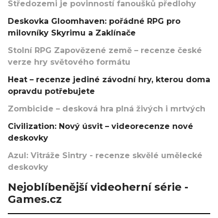
Středozemi je povinností fanoušků předlohy
Deskovka Gloomhaven: pořádné RPG pro
milovníky Skyrimu a Zaklínače
Stolní RPG Zapovězené země – recenze české
verze hry světového formátu
Heat – recenze jediné závodní hry, kterou doma
opravdu potřebujete
Zombicide – desková hra plná živých i mrtvých
Civilization: Nový úsvit – videorecenze nové
deskovky
Azul: Vitráže Sintry - recenze skvělé umělecké
deskovky
Nejoblíbenější videoherní série -
Games.cz