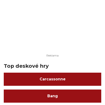
Wizardi vykouzlili naprosto brilantní trailer.
Top deskové hry
Carcassonne
Bang