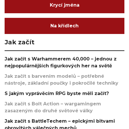
Krycí jména
Na křídlech
Jak začít
Jak začít s Warhammerem 40,000 – jednou z
nejpopulárnějších figurkových her na světě
Jak začít s barvením modelů – potřebné
nástroje, základní poučky i pokročilé techniky
S jakým vyprávěcím RPG byste měli začít?
Jak začít s Bolt Action – wargamingem
zasazeným do druhé světové války
Jak začít s BattleTechem – epickými bitvami
obrovitých válečných mechů