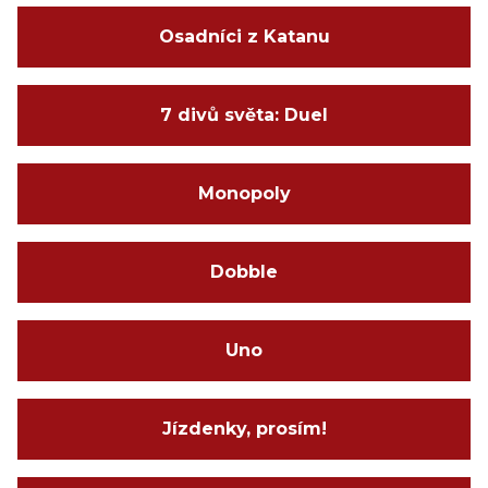
Osadníci z Katanu
7 divů světa: Duel
Monopoly
Dobble
Uno
Jízdenky, prosím!