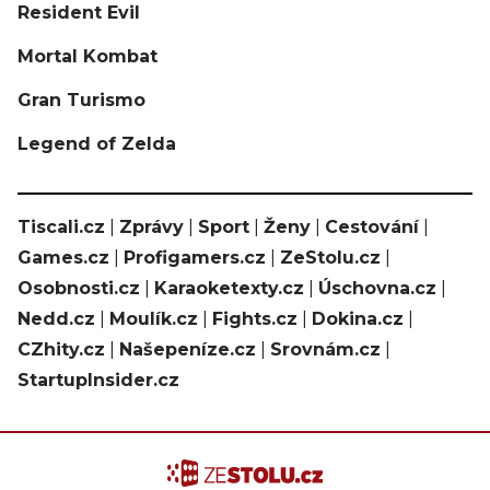
Resident Evil
Mortal Kombat
Gran Turismo
Legend of Zelda
Tiscali.cz
|
Zprávy
|
Sport
|
Ženy
|
Cestování
|
Games.cz
|
Profigamers.cz
|
ZeStolu.cz
|
Osobnosti.cz
|
Karaoketexty.cz
|
Úschovna.cz
|
Nedd.cz
|
Moulík.cz
|
Fights.cz
|
Dokina.cz
|
CZhity.cz
|
Našepeníze.cz
|
Srovnám.cz
|
StartupInsider.cz