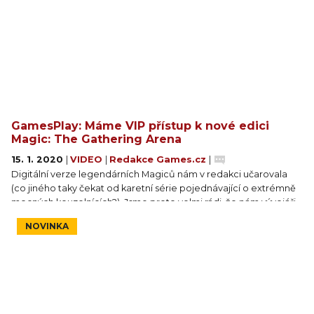
GamesPlay: Máme VIP přístup k nové edici
Magic: The Gathering Arena
15. 1. 2020
|
VIDEO
|
Redakce Games.cz
|
Digitální verze legendárních Magiců nám v redakci učarovala
(co jiného taky čekat od karetní série pojednávající o extrémně
mocných kouzelnících?). Jsme proto velmi rádi, že nám vývojáři
z Wizards of the Coast poskytli VIP přístup k nové edici Theros:
NOVINKA
Beyond Death. Pojďte se s námi podívat do fantasy antického
Řecka!