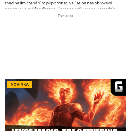
snad našim čtenářům připomínat. Valí se na nás obrovské
deskovky jako Bloodborne, Company of Heroes, Assassin’s
Creed či Devil May Cray a někde mezi nimi se objeví i karetní hra
Gears of War, za kterou stojí zkušený autor i šikovné studio.
NOVINKA