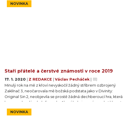
NOVINKA
ostatní světem plným zabijáků. Chystá se stolní RPG Dishonored.
Staří přátelé a čerstvé známosti v roce 2019
17. 1. 2020
|
Z REDAKCE
|
Václav Pecháček
|
Minulý rok na mě z křoví nevyskočil žádný stříbrem ozbrojený
Zaklínač 3, neočarovala mě božská podstata jako v Divinity:
Original Sin 2, neobjevila se prostě žádná dechberoucí hra, která
by pro mě celý rok definovala. Ale vážně si nemám nač stěžovat.
Místo toho jsem se setkal se starými známými, se kterými je
NOVINKA
vždycky fajn se pobavit, a pak taky s několika úplnými cizinci. Jak
často máte šanci sledovat při práci vesmírnou archeoložku?