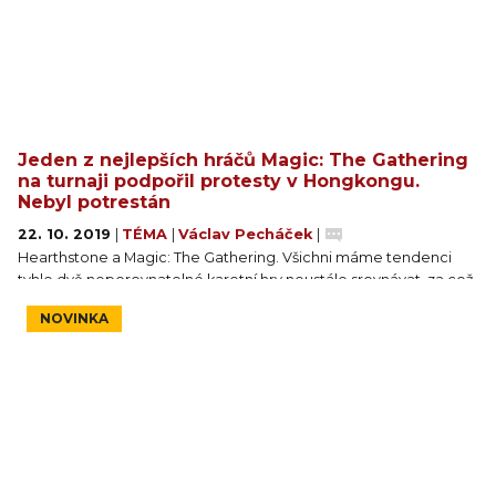
Jeden z nejlepších hráčů Magic: The Gathering
na turnaji podpořil protesty v Hongkongu.
Nebyl potrestán
22. 10. 2019
|
TÉMA
|
Václav Pecháček
|
Hearthstone a Magic: The Gathering. Všichni máme tendenci
tyhle dvě neporovnatelné karetní hry neustále srovnávat, za což
může jejich neutuchající a zasloužená popularita mezi mladými i
NOVINKA
starými. Dnešní článek se ovšem (kromě drobné odbočky)
nebude zabývat metou či novými kartami, nýbrž politikou. A jde
opět o prodemokratické protesty v Hongkongu, i když tentokrát
úplně naopak.