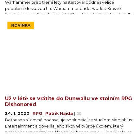
Warhammer před třemi lety nastartoval dodnes velice
populární deskovou hru Warhammer Underworlds. Krásné
figurky sice musíte vyřezat z platíčka, ale sestavíte je bez lepidla,
stačí vám jich jen jednotky kusů, nepotřebujete žádná měřidla,
NOVINKA
protože hra se odehrává na fixním plánu a řídí ji karetní balíčky a
kostky. Pokud čelíte problému, že něco takového byste neměli
s kým hrát, pak můžete zkusit štěstí s digitální verzí.
Už v létě se vrátíte do Dunwallu ve stolním RPG
Dishonored
24. 1. 2020
|
RPG
|
Patrik Hajda
|
Bethesda si zjevně pochvaluje spolupráci se studiem Modiphius
Entertainment a pověřila jeho šikovné tvůrce úkolem, který
potěší všechny příznivce klasických her na hrdiny. Za půl roku se
jeden z vaší skupinky stane „pánem jeskyně“ a provede všechny