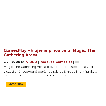
GamesPlay – hrajeme plnou verzi Magic: The
Gathering Arena
24. 10. 2019
|
VIDEO
|
Redakce Games.cz
|
Magic: The Gathering Arena dlouhou dobu tiše šlapala vodu
v uzavřené i otevřené betě, nabírala další hráče i herní prvky a
připravovala se na moment, kdy konečně vyjde v plné verzi a
vyzve na souboj ostatní virtuální karetní hry. A ten moment právě
NOVINKA
nadešel. Dnes si v GamesPlayi ukážeme novou edici Throne of
Eldraine a řekneme si, proč si Arena zaslouží tu nejvyšší chválu.