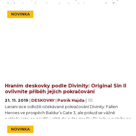
všechna ta oznámení pamatovat, proto jsme se rozhodli
shromáždit všechny takové hry na jednom místě. Počítadlo se
NOVINKA
prozatím zastavilo na 101.
Hraním deskovky podle Divinity: Original Sin II
ovlivníte příběh jejích pokračování
21. 11. 2019
|
DESKOVKY
|
Patrik Hajda
|
Lariani sice odložili očekávané pokračování Divinity: Fallen
Heroes ve prospěch Baldur’s Gate 3, ale pokud se vážně
potřebujete co nejdřív vrátit do světa značky Divinity a nelpíte na
digitálu, měla by do roka vzniknout stolní hra podle Divinity:
NOVINKA
Original Sin II, která právě teď slušně boduje na Kickstarteru.