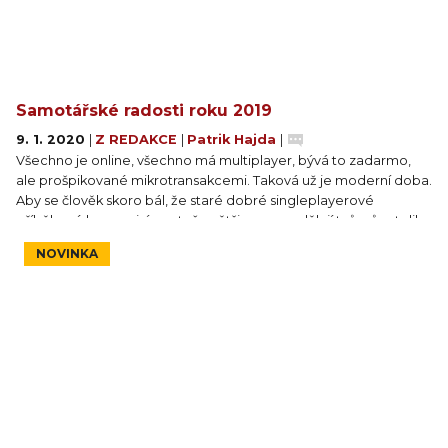
Samotářské radosti roku 2019
9. 1. 2020
|
Z REDAKCE
|
Patrik Hajda
|
Všechno je online, všechno má multiplayer, bývá to zadarmo,
ale prošpikované mikrotransakcemi. Taková už je moderní doba.
Aby se člověk skoro bál, že staré dobré singleplayerové
příběhové hry vymizí, protože většinou nevydělají tvůrcům tolik
jako barevné repetitivní střílečky, ve kterých jde jen o to, honit se
NOVINKA
za skillem. Ale jakožto hráč, který nedá na singleplayer dopustit,
mohu za sebe s radostí říct, že jsem si rok 2019 moc užil i
navzdory multiplayerovým trendům.