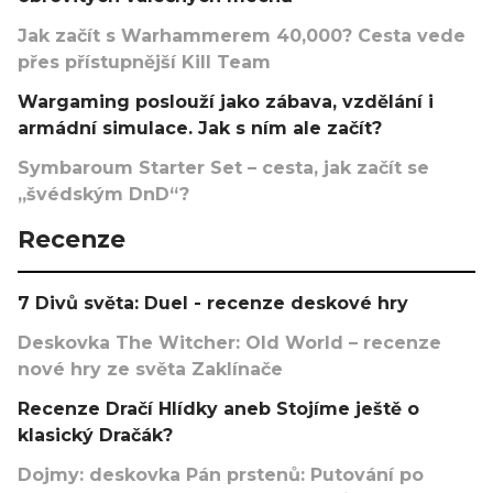
Jak začít s Warhammerem 40,000? Cesta vede
přes přístupnější Kill Team
Wargaming poslouží jako zábava, vzdělání i
armádní simulace. Jak s ním ale začít?
Symbaroum Starter Set – cesta, jak začít se
„švédským DnD“?
Recenze
7 Divů světa: Duel - recenze deskové hry
Deskovka The Witcher: Old World – recenze
nové hry ze světa Zaklínače
Recenze Dračí Hlídky aneb Stojíme ještě o
klasický Dračák?
Dojmy: deskovka Pán prstenů: Putování po