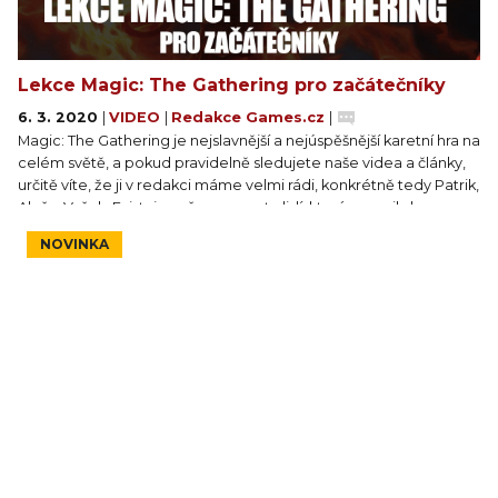
Lekce Magic: The Gathering pro začátečníky
6. 3. 2020
|
VIDEO
|
Redakce Games.cz
|
Magic: The Gathering je nejslavnější a nejúspěšnější karetní hra na
celém světě, a pokud pravidelně sledujete naše videa a články,
určitě víte, že ji v redakci máme velmi rádi, konkrétně tedy Patrik,
Aleš a Vašek. Existuje ovšem spousta lidí, kterým se nikdy
nechtělo pronikat do složitých pravidel. A právě pro ty jsme si
NOVINKA
připravili dnešní video, v němž se na základy nejlepších kartiček
na trhu podíváme.