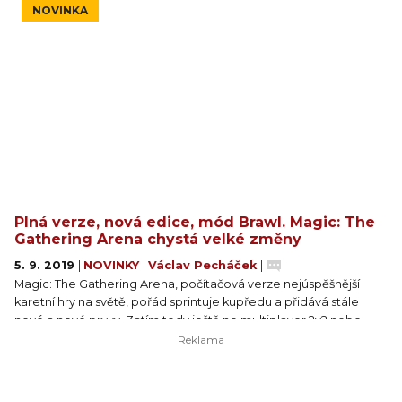
NOVINKA
Zahrát si budete moct i speciální únikovku nebo se zabavit
doprovodným programem ve formě turnajů, tomboly či
workshopů.
Plná verze, nová edice, mód Brawl. Magic: The
Gathering Arena chystá velké změny
5. 9. 2019
|
NOVINKY
|
Václav Pecháček
|
Magic: The Gathering Arena, počítačová verze nejúspěšnější
karetní hry na světě, pořád sprintuje kupředu a přidává stále
nové a nové prvky. Zatím tedy ještě ne multiplayer 2v2 nebo
nějaké příběhové kampaně, které bych jednoho dne taky rád
viděl, ale ani tak si není nač stěžovat. Novinkám vévodí datum
vydání plné verze, pohádková edice Throne of Eldraine a nový
mód, Commanderem inspirovaný Brawl. A k tomu všemu