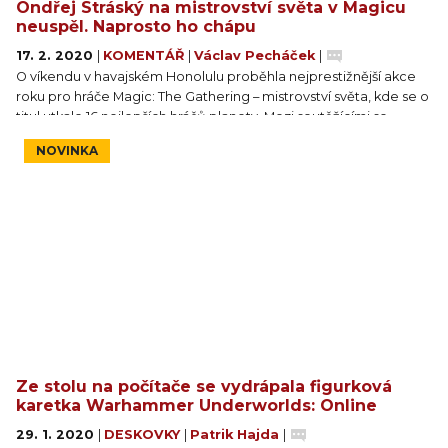
Ondřej Stráský na mistrovství světa v Magicu
neuspěl. Naprosto ho chápu
17. 2. 2020
|
KOMENTÁŘ
|
Václav Pecháček
|
O víkendu v havajském Honolulu proběhla nejprestižnější akce
roku pro hráče Magic: The Gathering – mistrovství světa, kde se o
titul utkalo 16 nejlepších hráčů planety. Mezi soutěžícími se
objevil i Čech, veterán Magicu Ondřej Stráský, který ovšem na
NOVINKA
vytoužené první místo nedosáhl. Díky speciálnímu eventu v
Magic: The Gathering Arena s ním zcela soucítím.
Ze stolu na počítače se vydrápala figurková
karetka Warhammer Underworlds: Online
29. 1. 2020
|
DESKOVKY
|
Patrik Hajda
|