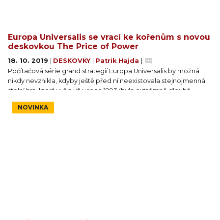
Europa Universalis se vrací ke kořenům s novou
deskovkou The Price of Power
18. 10. 2019
|
DESKOVKY
|
Patrik Hajda
|
Počítačová série grand strategií Europa Universalis by možná
nikdy nevznikla, kdyby ještě před ní neexistovala stejnojmenná
stolní hra, která vyšla už v roce 1993 (byla extrémně dlouhá,
vyloženě na několik dní). Chtělo to čtyři díly její videoherní
NOVINKA
adaptace a desítky rozšíření, než se deskovka dočkala nové
verze. Europa Universalis: The Price of Power nemá s původní
hrou mnoho společného, zato s počítačovou sérií sdílí hodně.