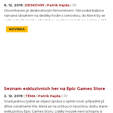
6. 12. 2019
|
DESKOVKY
|
Patrik Hajda
|
Gloomhaven je deskovkovým fenoménem. Obrovská krabice
narvaná obsahem na desítky hodin s cenovkou, do které by se
vešlo několik jiných velkých her, prožívá úspěch po celém světě
a díky Albi i u nás v České republice. A kooperativní RPG
NOVINKA
s perzistentní kampaní čítající stovku scénářů nezůstane
jedináčkem. Autor právě představil jejího megalomanského
nástupce Frosthaven.
Seznam exkluzivních her na Epic Games Store
2. 12. 2019
|
TÉMA
|
Patrik Hajda
|
Snad jednou týdně se objeví zpráva o úplně nové, případně již
dříve oznámené hře, která se na určitou či neurčitou dobu stane
exkluzivitou Epic Games Storu. Lidský mozek není schopný si