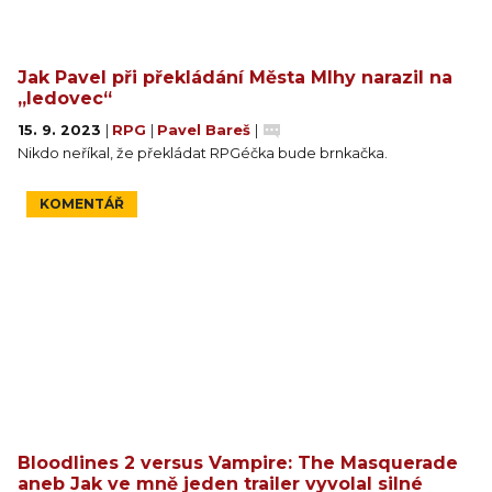
Jak Pavel při překládání Města Mlhy narazil na
„ledovec“
15. 9. 2023
|
RPG
|
Pavel Bareš
|
Nikdo neříkal, že překládat RPGéčka bude brnkačka.
KOMENTÁŘ
Bloodlines 2 versus Vampire: The Masquerade
aneb Jak ve mně jeden trailer vyvolal silné