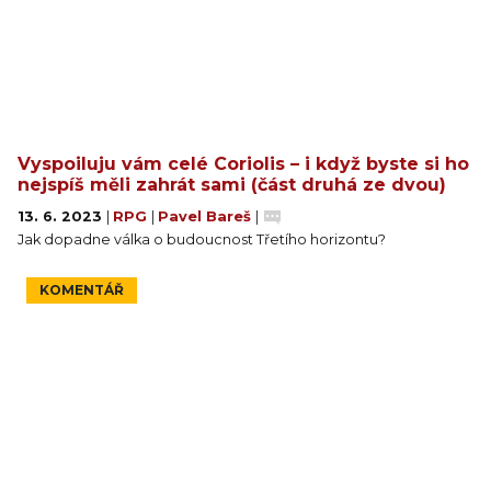
Vyspoiluju vám celé Coriolis – i když byste si ho
nejspíš měli zahrát sami (část druhá ze dvou)
13. 6. 2023
|
RPG
|
Pavel Bareš
|
Jak dopadne válka o budoucnost Třetího horizontu?
KOMENTÁŘ