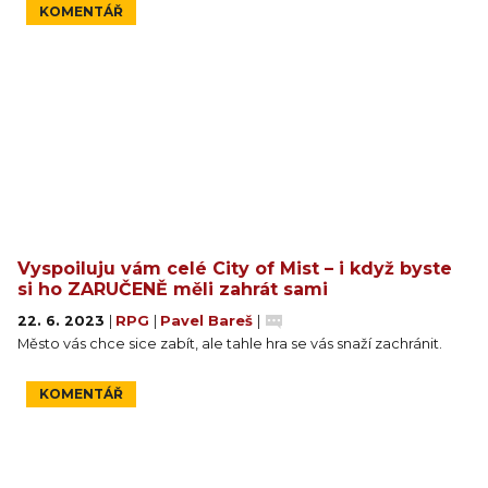
KOMENTÁŘ
Vyspoiluju vám celé City of Mist – i když byste
si ho ZARUČENĚ měli zahrát sami
22. 6. 2023
|
RPG
|
Pavel Bareš
|
Město vás chce sice zabít, ale tahle hra se vás snaží zachránit.
KOMENTÁŘ