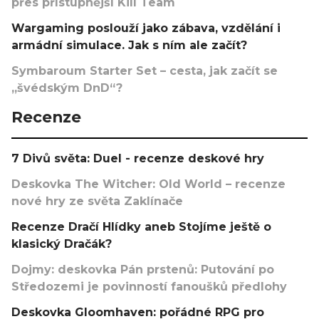
přes přístupnější Kill Team
Wargaming poslouží jako zábava, vzdělání i
armádní simulace. Jak s ním ale začít?
Symbaroum Starter Set – cesta, jak začít se
„švédským DnD“?
Recenze
7 Divů světa: Duel - recenze deskové hry
Deskovka The Witcher: Old World – recenze
nové hry ze světa Zaklínače
Recenze Dračí Hlídky aneb Stojíme ještě o
klasický Dračák?
Dojmy: deskovka Pán prstenů: Putování po
Středozemi je povinností fanoušků předlohy
Deskovka Gloomhaven: pořádné RPG pro