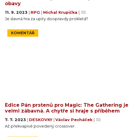
obavy
11. 9. 2023
|
RPG
|
Michal Krupička
|
Je slavná hra za upíry doopravdy prokletá?
KOMENTÁŘ
Edice Pán prstenů pro Magic: The Gathering je
velmi zábavná. A chytře si hraje s příběhem
7. 7. 2023
|
DESKOVKY
|
Václav Pecháček
|
Až překvapivě povedený crossover.