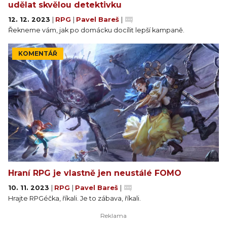
udělat skvělou detektivku
12. 12. 2023
|
RPG
|
Pavel Bareš
|
Řekneme vám, jak po domácku docílit lepší kampaně.
KOMENTÁŘ
Hraní RPG je vlastně jen neustálé FOMO
10. 11. 2023
|
RPG
|
Pavel Bareš
|
Hrajte RPGéčka, říkali. Je to zábava, říkali.