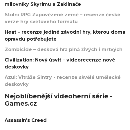
milovníky Skyrimu a Zaklínače
Stolní RPG Zapovězené země – recenze české
verze hry světového formátu
Heat – recenze jediné závodní hry, kterou doma
opravdu potřebujete
Zombicide – desková hra plná živých i mrtvých
Civilization: Nový úsvit – videorecenze nové
deskovky
Azul: Vitráže Sintry - recenze skvělé umělecké
deskovky
Nejoblíbenější videoherní série -
Games.cz
Assassin's Creed