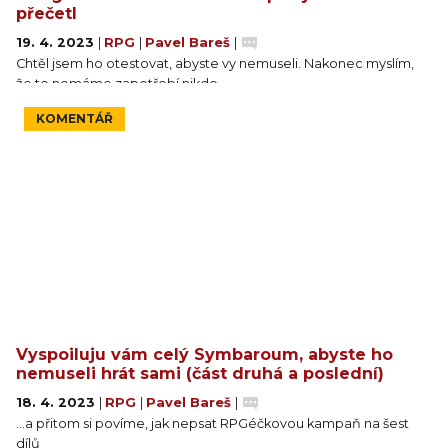
přečetl
19. 4. 2023
|
RPG
|
Pavel Bareš
|
Chtěl jsem ho otestovat, abyste vy nemuseli. Nakonec myslím,
že to nemáme zapotřebí nikdo.
KOMENTÁŘ
Vyspoiluju vám celý Symbaroum, abyste ho
nemuseli hrát sami (část druhá a poslední)
18. 4. 2023
|
RPG
|
Pavel Bareš
|
…a přitom si povíme, jak nepsat RPGéčkovou kampaň na šest
dílů