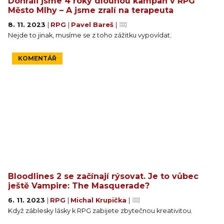
Dohráli jsme 4 roky dlouhou kampaň v RPG
Město Mlhy – A jsme zralí na terapeuta
8. 11. 2023
|
RPG
|
Pavel Bareš
|
Nejde to jinak, musíme se z toho zážitku vypovídat.
KOMENTÁŘ
Bloodlines 2 se začínají rýsovat. Je to vůbec
ještě Vampire: The Masquerade?
6. 11. 2023
|
RPG
|
Michal Krupička
|
Když záblesky lásky k RPG zabijete zbytečnou kreativitou.