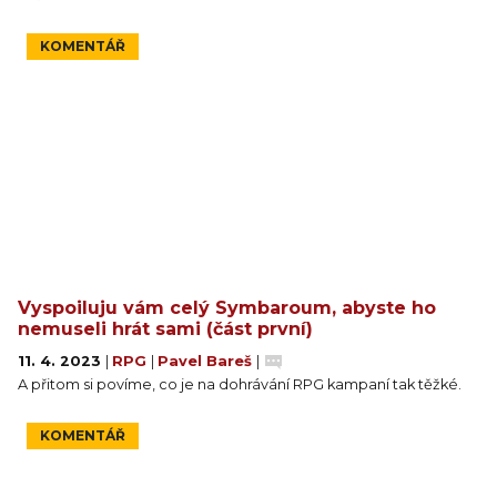
KOMENTÁŘ
Vyspoiluju vám celý Symbaroum, abyste ho
nemuseli hrát sami (část první)
11. 4. 2023
|
RPG
|
Pavel Bareš
|
A přitom si povíme, co je na dohrávání RPG kampaní tak těžké.
KOMENTÁŘ