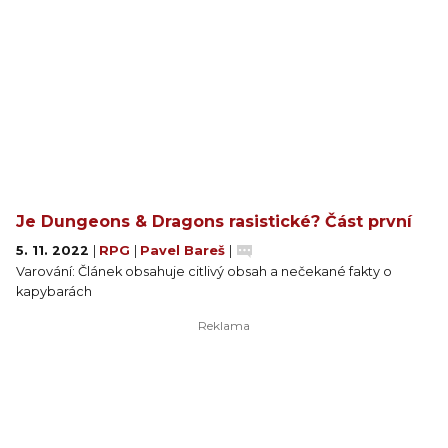
Je Dungeons & Dragons rasistické? Část první
5. 11. 2022
|
RPG
|
Pavel Bareš
|
Varování: Článek obsahuje citlivý obsah a nečekané fakty o
kapybarách