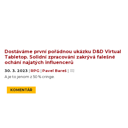
Dostáváme první pořádnou ukázku D&D Virtual
Tabletop. Solidní zpracování zakrývá falešné
ochání najatých influencerů
30. 3. 2023
|
RPG
|
Pavel Bareš
|
A je to jenom z 50 % cringe.
KOMENTÁŘ