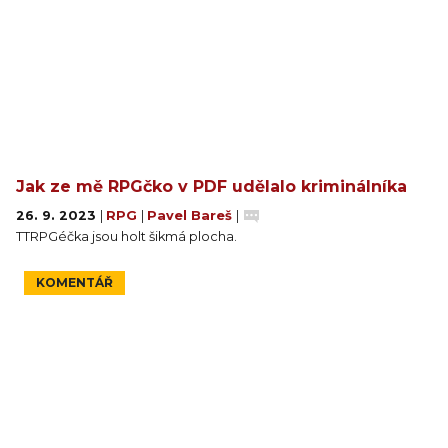
Jak ze mě RPGčko v PDF udělalo kriminálníka
26. 9. 2023
|
RPG
|
Pavel Bareš
|
TTRPGéčka jsou holt šikmá plocha.
KOMENTÁŘ