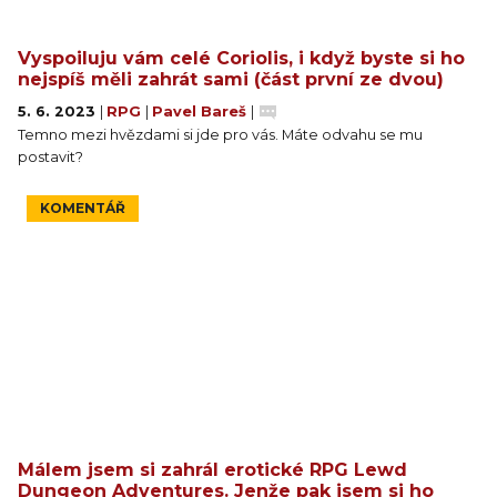
Vyspoiluju vám celé Coriolis, i když byste si ho
nejspíš měli zahrát sami (část první ze dvou)
5. 6. 2023
|
RPG
|
Pavel Bareš
|
Temno mezi hvězdami si jde pro vás. Máte odvahu se mu
postavit?
KOMENTÁŘ
Málem jsem si zahrál erotické RPG Lewd
Dungeon Adventures. Jenže pak jsem si ho