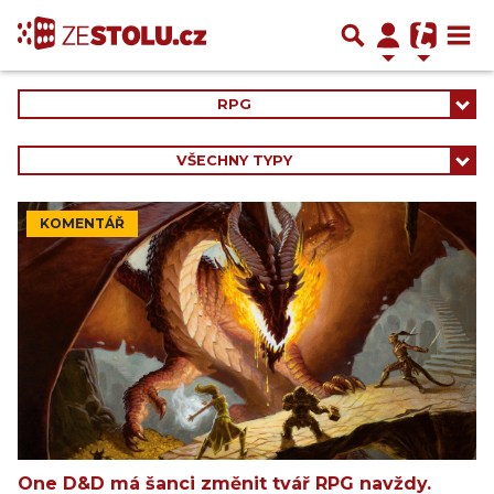
RPG
VŠECHNY TYPY
KOMENTÁŘ
One D&D má šanci změnit tvář RPG navždy.