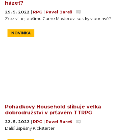
házet?
29. 5. 2022
|
RPG
|
Pavel Bareš
|
Zreziví nejlepšímu Game Masterovi kostky v pochvě?
NOVINKA
Pohádkový Household slibuje velká
dobrodružství v prťavém TTRPG
22. 5. 2022
|
RPG
|
Pavel Bareš
|
Další úspěšný Kickstarter