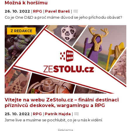
Možná k horšímu
26. 10. 2022
|
RPG
|
Pavel Bareš
|
Co je One D&D a proč máme důvod se jeho příchodu obávat?
Z REDAKCE
Vítejte na webu ZeStolu.cz – finální destinaci
příznivců deskovek, wargamingu a RPG
25. 10. 2022
|
RPG
|
Patrik Hajda
|
Jsme live a musíme se pochlubit, co je u nás k vidění.