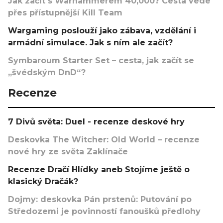
Jak začít s Warhammerem 40,000? Cesta vede
přes přístupnější Kill Team
Wargaming poslouží jako zábava, vzdělání i
armádní simulace. Jak s ním ale začít?
Symbaroum Starter Set – cesta, jak začít se
„švédským DnD“?
Recenze
7 Divů světa: Duel - recenze deskové hry
Deskovka The Witcher: Old World – recenze
nové hry ze světa Zaklínače
Recenze Dračí Hlídky aneb Stojíme ještě o
klasický Dračák?
Dojmy: deskovka Pán prstenů: Putování po
Středozemi je povinností fanoušků předlohy