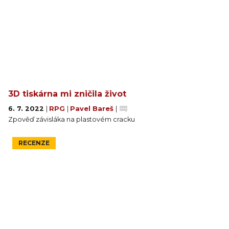
3D tiskárna mi zničila život
6. 7. 2022
|
RPG
|
Pavel Bareš
|
Zpověď závisláka na plastovém cracku
RECENZE