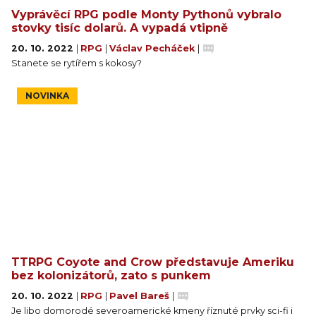
Vyprávěcí RPG podle Monty Pythonů vybralo
stovky tisíc dolarů. A vypadá vtipně
20. 10. 2022
|
RPG
|
Václav Pecháček
|
Stanete se rytířem s kokosy?
NOVINKA
TTRPG Coyote and Crow představuje Ameriku
bez kolonizátorů, zato s punkem
20. 10. 2022
|
RPG
|
Pavel Bareš
|
Je libo domorodé severoamerické kmeny říznuté prvky sci-fi i