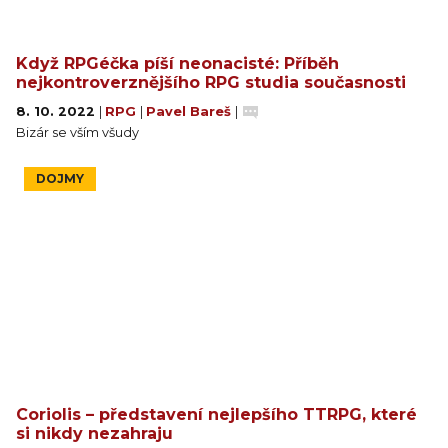
Když RPGéčka píší neonacisté: Příběh
nejkontroverznějšího RPG studia současnosti
8. 10. 2022
|
RPG
|
Pavel Bareš
|
Bizár se vším všudy
DOJMY
Coriolis – představení nejlepšího TTRPG, které
si nikdy nezahraju