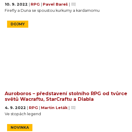
10. 9. 2022
|
RPG
|
Pavel Bareš
|
Firefly a Duna se spoustou kurkumy a kardamomu
DOJMY
Auroboros – představení stolního RPG od tvůrce
světů Wacraftu, StarCraftu a Diabla
4. 9. 2022
|
RPG
|
Martin Leták
|
Ve stopách legend
NOVINKA