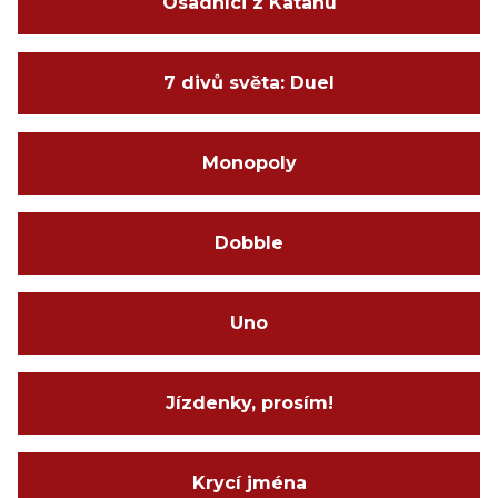
Osadníci z Katanu
7 divů světa: Duel
Monopoly
Dobble
Uno
Jízdenky, prosím!
Krycí jména