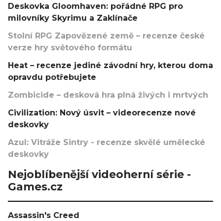
Deskovka Gloomhaven: pořádné RPG pro
milovníky Skyrimu a Zaklínače
Stolní RPG Zapovězené země – recenze české
verze hry světového formátu
Heat – recenze jediné závodní hry, kterou doma
opravdu potřebujete
Zombicide – desková hra plná živých i mrtvých
Civilization: Nový úsvit – videorecenze nové
deskovky
Azul: Vitráže Sintry - recenze skvělé umělecké
deskovky
Nejoblíbenější videoherní série -
Games.cz
Assassin's Creed