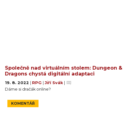
Společně nad virtuálním stolem: Dungeon &
Dragons chystá digitální adaptaci
19. 8. 2022
|
RPG
|
Jiří Svák
|
Dáme si dračák online?
KOMENTÁŘ