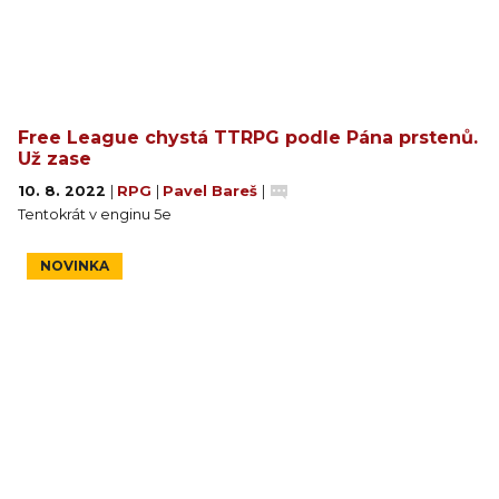
Free League chystá TTRPG podle Pána prstenů.
Už zase
10. 8. 2022
|
RPG
|
Pavel Bareš
|
Tentokrát v enginu 5e
NOVINKA