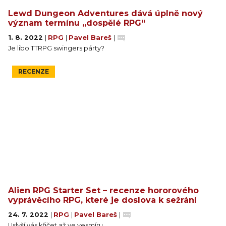
Lewd Dungeon Adventures dává úplně nový
význam termínu „dospělé RPG“
1. 8. 2022
|
RPG
|
Pavel Bareš
|
Je libo TTRPG swingers párty?
RECENZE
Alien RPG Starter Set – recenze hororového
vyprávěcího RPG, které je doslova k sežrání
24. 7. 2022
|
RPG
|
Pavel Bareš
|
Uslyší vás křičet až ve vesmíru