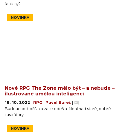
fantasy?
NOVINKA
Nové RPG The Zone mělo být – a nebude –
ilustrované umělou inteligencí
18. 10. 2022
|
RPG
|
Pavel Bareš
|
Budoucnost přišla a zase odešla. Není nad staré, dobré
ilustrátory.
NOVINKA