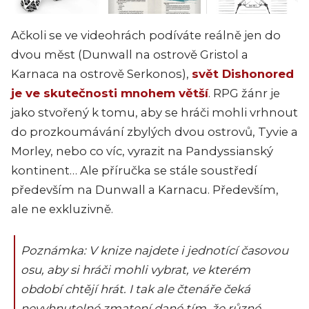
Ačkoli se ve videohrách podíváte reálně jen do
dvou měst (Dunwall na ostrově Gristol a
Karnaca na ostrově Serkonos),
svět Dishonored
je ve skutečnosti mnohem větší
. RPG žánr je
jako stvořený k tomu, aby se hráči mohli vrhnout
do prozkoumávání zbylých dvou ostrovů, Tyvie a
Morley, nebo co víc, vyrazit na Pandyssianský
kontinent… Ale příručka se stále soustředí
především na Dunwall a Karnacu. Především,
ale ne exkluzivně.
Poznámka: V knize najdete i jednotící časovou
osu, aby si hráči mohli vybrat, ve kterém
období chtějí hrát. I tak ale čtenáře čeká
nevyhnutelné zmatení dané tím, že různé