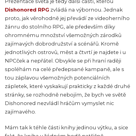
Prezentace světa je tedy další částí, kterou
Dishonored RPG
zvládá na výbornou. Jednak
proto, jak věrohodně jej převádí ze videoherního
žánru do stolního RPG, ale především díky
ohromnému množství všemožných zárodků
zajímavých dobrodružství a scénářů. Kromě
jednotlivých ostrovů, měst a čtvrtí je najdete i u
NPCček a nepřátel. Obvykle se při hraní raději
spoléhám na celé předepsané kampaně, ale s
tou záplavou všemožných potenciálních
zápletek, které vyskakují prakticky z každé druhé
stránky, se rozhodně nebojím, že bych ve světě
Dishonored nezvládl hráčům vymyslet nic
zajímavého.
Mám tak k téhle části knihy jedinou výtku, a sice