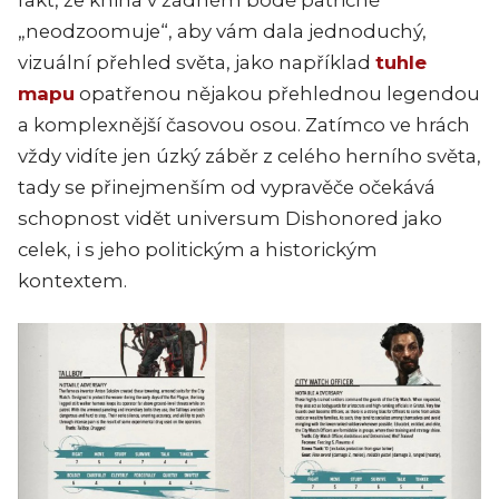
fakt, že kniha v žádném bodě patřičně
„neodzoomuje“, aby vám dala jednoduchý,
vizuální přehled světa, jako například
tuhle
mapu
opatřenou nějakou přehlednou legendou
a komplexnější časovou osou. Zatímco ve hrách
vždy vidíte jen úzký záběr z celého herního světa,
tady se přinejmenším od vypravěče očekává
schopnost vidět universum Dishonored jako
celek, i s jeho politickým a historickým
kontextem.