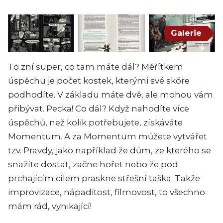
Galerie
To zní super, co tam máte dál? Měřítkem
úspěchu je počet kostek, kterými své skóre
podhodíte. V základu máte dvě, ale mohou vám
přibývat. Pecka! Co dál? Když nahodíte více
úspěchů, než kolik potřebujete, získáváte
Momentum. A za Momentum můžete vytvářet
tzv. Pravdy, jako například že dům, ze kterého se
snažíte dostat, začne hořet nebo že pod
prchajícím cílem praskne střešní taška. Takže
improvizace, nápaditost, filmovost, to všechno
mám rád, vynikající!