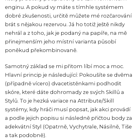
enginu. A pokud vy máte s tímhle systémem
dobré zkušenosti, určitě můžete mé rozčarování
brát s nějakou rezervou. Já ho totiž ještě nikdy
nehrál a z toho, jak je podaný na papíře, na mě
přinejmenším jeho místní varianta působí
poněkud překombinovaně.
Samotný základ se mi přitom líbí moc a moc.
Hlavní princip je následující: Pokoušíte se dvěma
(případně vícero) dvacetistěnkami podhodit
skóre, které dáte dohromady ze svých Skillů a
Stylů. To je hezká variace na Attribute/Skill
systémy, kdy hráči musí popsat, jak akci provádí
a podle jejich popisu si následně přičtou body za
adekvátní Styl (Opatrně, Vychytrale, Násilně, Tiše
a tak podobně).