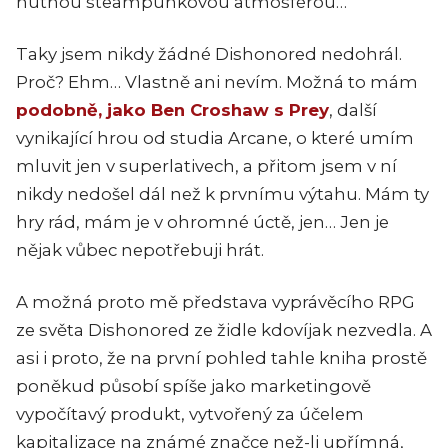
hutnou steampunkovou atmosférou…
Taky jsem nikdy žádné Dishonored nedohrál.
Proč? Ehm… Vlastně ani nevím. Možná to mám
podobně, jako Ben Croshaw s Prey
, další
vynikající hrou od studia Arcane, o které umím
mluvit jen v superlativech, a přitom jsem v ní
nikdy nedošel dál než k prvnímu výtahu. Mám ty
hry rád, mám je v ohromné úctě, jen… Jen je
nějak vůbec nepotřebuji hrát.
A možná proto mě představa vyprávěcího RPG
ze světa Dishonored ze židle kdovíjak nezvedla. A
asi i proto, že na první pohled tahle kniha prostě
poněkud působí spíše jako marketingově
vypočítavý produkt, vytvořený za účelem
kapitalizace na známé značce než-li upřímná,