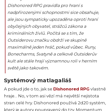
Dishonored RPG pravidla pro hraní s
nadpřirozenými schopnostmi sice obsahuje,
ale jsou sympaticky upozaděna oproti hraní
obyčejných obyvatel, strážců zákona a
kriminálních živlů. Počítá se s tím, že
Outsiderovu značku obdrží ve skupině
maximálně jeden hráč, pokud vůbec. Runy,
Bonecharms, Svatyně a celkově Outsiderův
kult ale stále hrají významnou roli v herním
světě jako takovém.
Systémový matlagaliáš
A pokud jde o to, jak se
Dishonored RPG
vlastně
hraje… No, v tom asi vězí má největší nejistota
stran celé hry. Dishonored používá 2d20 systém,
který je autory poupravený do tzv. Momentum