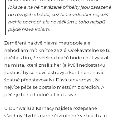
lokace a na ně navázané příběhy jsou zasazené
do různých období, což hráči videoher nejspíš
rychle pochopí, ale nováčkům z toho nejspíš
půjde hlava kolem.
Zaměření na dvě hlavní metropole ale
nehodlám mít knížce za zlé. Očekávatelně se tu
počítá s tím, že většina hráčů bude chtít vyrazit
na místa, která znají z her (a kvůli nedostatku
ilustrací by se nové ostrovy a kontinent navíc
špatně představovaly). Dává tedy smysl, že
nejvíce péče se dostalo městům z předloh. A
péče je to rozhodně all-inclusive.
U Dunwallu a Karnacy najdete rozepsané
všechny čtvrtě známé či zmíněné ve hrách a u