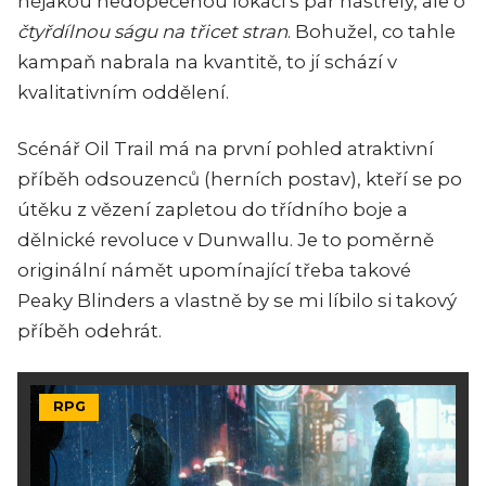
nějakou nedopečenou lokaci s pár nástřely, ale o
čtyřdílnou ságu na třicet stran
. Bohužel, co tahle
kampaň nabrala na kvantitě, to jí schází v
kvalitativním oddělení.
Scénář Oil Trail má na první pohled atraktivní
příběh odsouzenců (herních postav), kteří se po
útěku z vězení zapletou do třídního boje a
dělnické revoluce v Dunwallu. Je to poměrně
originální námět upomínající třeba takové
Peaky Blinders a vlastně by se mi líbilo si takový
příběh odehrát.
RPG