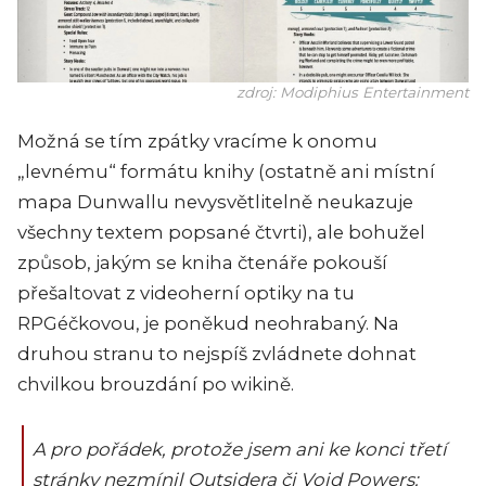
zdroj: Modiphius Entertainment
Možná se tím zpátky vracíme k onomu
„levnému“ formátu knihy (ostatně ani místní
mapa Dunwallu nevysvětlitelně neukazuje
všechny textem popsané čtvrti), ale bohužel
způsob, jakým se kniha čtenáře pokouší
přešaltovat z videoherní optiky na tu
RPGéčkovou, je poněkud neohrabaný. Na
druhou stranu to nejspíš zvládnete dohnat
chvilkou brouzdání po wikině.
A pro pořádek, protože jsem ani ke konci třetí
stránky nezmínil Outsidera či Void Powers: