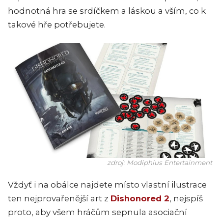
hodnotná hra se srdíčkem a láskou a vším, co k
takové hře potřebujete.
zdroj: Modiphius Entertainment
Vždyť i na obálce najdete místo vlastní ilustrace
ten nejprovařenější art z
Dishonored 2
, nejspíš
proto, aby všem hráčům sepnula asociační