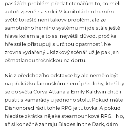
pasážích problém předat čtenářům to, co měli
autoři zjevně na srdci. V kapitolách o herním
světě to ještě není takový problém, ale ze
samotného herního systému mi jde stále ještě
hlava kolem a je to asi největší důvod, proč ke
hře stále přistupuji s určitou opatrností. Ne
zrovna vydařený ukázkový scénář už je pak jen
ošmatlanou třešničkou na dortu.
Nic z předchozího odstavce by ale nemělo být
na překážku fanouškům herní předlohy, kteří by
se do světa Corva Attana a Emily Kaldwin chtěli
pustit s kamarády u jednoho stolu. Pokud máte
Dishonored rádi, tohle RPG je tutovka. A pokud
hledáte zkrátka nějaké steampunkové RPG… No,
až si konečně zahraju Blades in the Dark, dám