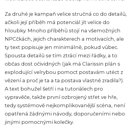
Za druhé je kampaň velice stručná co do detailů,
ačkoli její příběh má potenciál jít velice do
hloubky. Mnoho příběhů stojí na všemožných
NPCčkách, jejich charakterech a motivacích, ale
ty text popisuje jen minimálně, pokud vůbec.
Spousta detailů se tím ztrácí mezi řádky, a to
občas dost očividných (jak má Clarissin plán s
explodující velrybou pomoct postavám utéct z
vězení a proč je ta a ta postava vlastně zradila?).
A text bohužel šetří i na tutoriálech pro
vypravěče, takže první ozbrojený střet ve hře,
tedy systémově nejkomplikovanější scéna, není
opatřená žádnými návody, doporučeními nebo
jinými pomocnými kolečky.