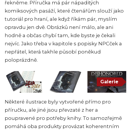
řekněme. Příručka má pár nápaditých
komiksových pasáží, které čtenářům slouží jako
tutoriál pro hraní, ale když říkám pár, myslím
opravdu jen dvě. Obrázků není málo, ale ani
hodně a občas chybí tam, kde byste je čekali
nejvíc. Jako třeba v kapitole s popisky NPCček a
nepřátel, která takhle působí poněkud
poloprázdně.
Galerie
Některé ilustrace byly vytvořené přímo pro
příručku, ale jiné jsou převzaté z her a
poupravené pro potřeby knihy. To samozřejmě
pomáhá oba produkty provázat koherentním