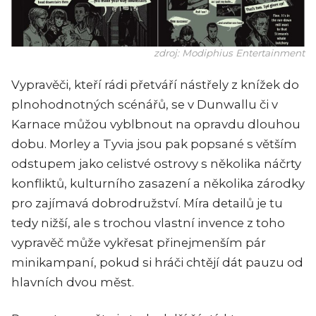
zdroj: Modiphius Entertainment
Vypravěči, kteří rádi přetváří nástřely z knížek do
plnohodnotných scénářů, se v Dunwallu či v
Karnace můžou vyblbnout na opravdu dlouhou
dobu. Morley a Tyvia jsou pak popsané s větším
odstupem jako celistvé ostrovy s několika náčrty
konfliktů, kulturního zasazení a několika zárodky
pro zajímavá dobrodružství. Míra detailů je tu
tedy nižší, ale s trochou vlastní invence z toho
vypravěč může vykřesat přinejmenším pár
minikampaní, pokud si hráči chtějí dát pauzu od
hlavních dvou měst.