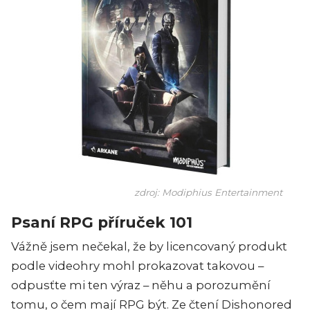
zdroj: Modiphius Entertainment
Psaní RPG příruček 101
Vážně jsem nečekal, že by licencovaný produkt
podle videohry mohl prokazovat takovou –
odpusťte mi ten výraz – něhu a porozumění
tomu, o čem mají RPG být. Ze čtení Dishonored