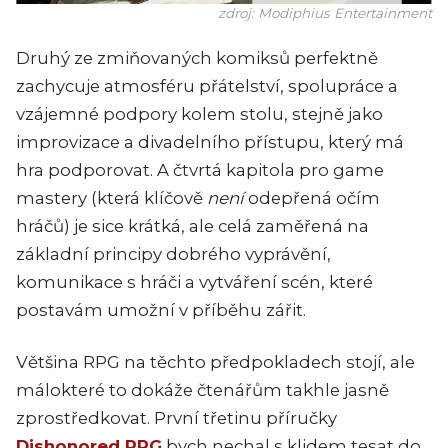
zdroj: Modiphius Entertainment
Druhý ze zmiňovaných komiksů perfektně
zachycuje atmosféru přátelství, spolupráce a
vzájemné podpory kolem stolu, stejně jako
improvizace a divadelního přístupu, který má
hra podporovat. A čtvrtá kapitola pro game
mastery (která klíčově
není
odepřená očím
hráčů) je sice krátká, ale celá zaměřená na
základní principy dobrého vyprávění,
komunikace s hráči a vytváření scén, které
postavám umožní v příběhu zářit.
Většina RPG na těchto předpokladech stojí, ale
málokteré to dokáže čtenářům takhle jasně
zprostředkovat. První třetinu příručky
Dishonored RPG
bych nechal s klidem tesat do