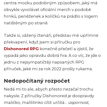
centra mozku podobným způsobem, jaký má
obvykle vyvolávat oficiální merch v podobě
hrnků, peněženek a kolíčků na prádlo s logem
natištěným po straně.
Takže si, vážený čtenáři, představ mé upřímné
překvapení, když jsem si příručku pro
Dishonored RPG
konečně přečetl a zjistil, že
vypadá jako opravdu dobrá hra. A co víc, že jde o
jednu z nejsympatičtěji napsaných RPG
příruček, jaké mi za rok 2022 prošly rukama.
Nedopočítaný rozpočet
Nedá mi to ale, abych přesto nezačal trochu
nakysle. Z příručky Dishonored je doopravdy
maličko, malililinko cítit určitá…
úspornost
,