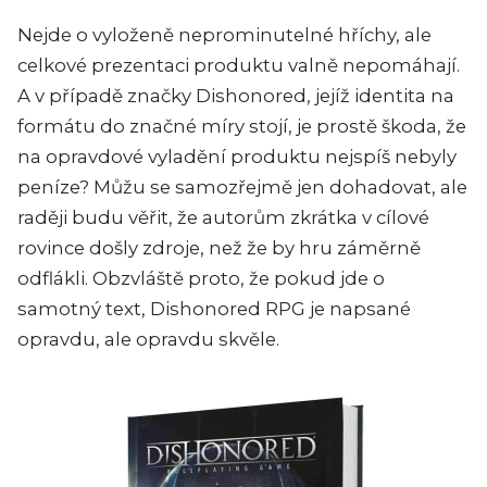
Nejde o vyloženě neprominutelné hříchy, ale
celkové prezentaci produktu valně nepomáhají.
A v případě značky Dishonored, jejíž identita na
formátu do značné míry stojí, je prostě škoda, že
na opravdové vyladění produktu nejspíš nebyly
peníze? Můžu se samozřejmě jen dohadovat, ale
raději budu věřit, že autorům zkrátka v cílové
rovince došly zdroje, než že by hru záměrně
odflákli. Obzvláště proto, že pokud jde o
samotný text, Dishonored RPG je napsané
opravdu, ale opravdu skvěle.