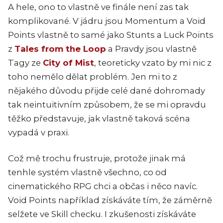
A hele, ono to vlastně ve finále není zas tak
komplikované. V jádru jsou Momentum a Void
Points vlastně to samé jako Stunts a Luck Points
z
Tales from the Loop
a Pravdy jsou vlastně
Tagy ze
City of Mist
, teoreticky vzato by mi nic z
toho nemělo dělat problém. Jen mi to z
nějakého důvodu přijde celé dané dohromady
tak neintuitivním způsobem, že se mi opravdu
těžko představuje, jak vlastně taková scéna
vypadá v praxi.
Což mě trochu frustruje, protože jinak má
tenhle systém vlastně všechno, co od
cinematického RPG chci a občas i něco navíc.
Void Points například získáváte tím, že záměrně
selžete ve Skill checku. I zkušenosti získáváte