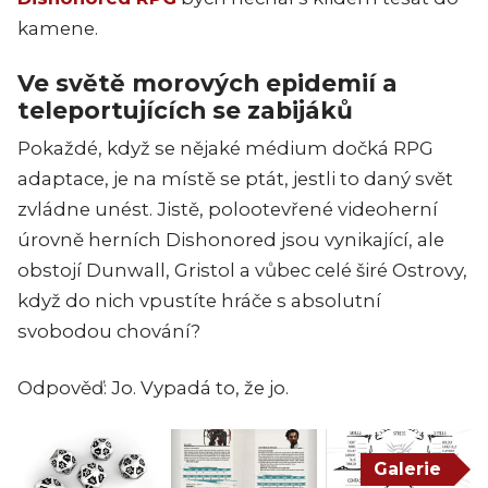
kamene.
Ve světě morových epidemií a
teleportujících se zabijáků
Pokaždé, když se nějaké médium dočká RPG
adaptace, je na místě se ptát, jestli to daný svět
zvládne unést. Jistě, polootevřené videoherní
úrovně herních Dishonored jsou vynikající, ale
obstojí Dunwall, Gristol a vůbec celé širé Ostrovy,
když do nich vpustíte hráče s absolutní
svobodou chování?
Odpověď: Jo. Vypadá to, že jo.
Galerie