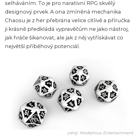
selháváním. To je pro narativní RPG skvělý
designový prvek. A ona zmíněná mechanika
Chaosu je z her přebrána velice citlivě a příručka
ji krásně předkládá vypravěčům ne jako nástroj,
jak hráče šikanovat, ale jak z něj vytřískávat co
největší příběhový potenciál.
zdroj: Modiphius Entertainment