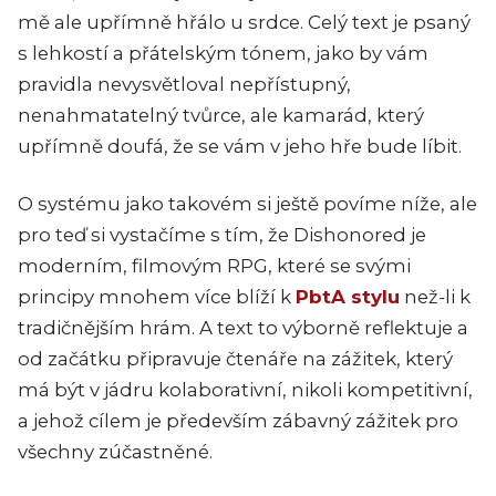
mě ale upřímně hřálo u srdce. Celý text je psaný
s lehkostí a přátelským tónem, jako by vám
pravidla nevysvětloval nepřístupný,
nenahmatatelný tvůrce, ale kamarád, který
upřímně doufá, že se vám v jeho hře bude líbit.
O systému jako takovém si ještě povíme níže, ale
pro teď si vystačíme s tím, že Dishonored je
moderním, filmovým RPG, které se svými
principy mnohem více blíží k
PbtA stylu
než-li k
tradičnějším hrám. A text to výborně reflektuje a
od začátku připravuje čtenáře na zážitek, který
má být v jádru kolaborativní, nikoli kompetitivní,
a jehož cílem je především zábavný zážitek pro
všechny zúčastněné.