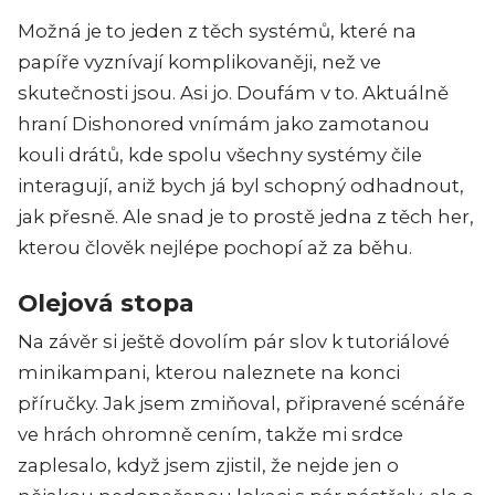
Možná je to jeden z těch systémů, které na
papíře vyznívají komplikovaněji, než ve
skutečnosti jsou. Asi jo. Doufám v to. Aktuálně
hraní Dishonored vnímám jako zamotanou
kouli drátů, kde spolu všechny systémy čile
interagují, aniž bych já byl schopný odhadnout,
jak přesně. Ale snad je to prostě jedna z těch her,
kterou člověk nejlépe pochopí až za běhu.
Olejová stopa
Na závěr si ještě dovolím pár slov k tutoriálové
minikampani, kterou naleznete na konci
příručky. Jak jsem zmiňoval, připravené scénáře
ve hrách ohromně cením, takže mi srdce
zaplesalo, když jsem zjistil, že nejde jen o