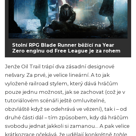
Stolní RPG Blade Runner běžící na Year
Zero enginu od Free League je za rohem
Jenže Oil Trail trápí dva zásadní designové
nešvary. Za prvé, je velice lineární. A to jak
vyloženě railroad stylem, který dává hráčům
pouze jednu možnost, jak se zachovat (což je v
tutoriálovém scénáři ještě omluvitelné,
obzvláště když se odehrává ve vězení), tak i – od
druhé části dál – tím způsobem, kdy dá hráčům
svobodu jednat jakkoli si zamanou… A pak velice
krátkozrace očekává, že udělají konkrétně
tohle
.