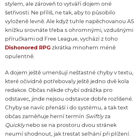
stylem, ale zároveň to vytváří dojem oné
šetřivosti. Ne příliš, ne tak, aby to působilo
vyloženě levně. Ale když tuhle napěchovanou A5
knížku srovnáte třeba s ohromnými, vzdušnými
příručkami od Free League, vychází z toho
Dishonored RPG
zkrátka mnohem méně
opulentně.
A dojem ještě umenšují nešťastné chyby v textu,
které očividně potřebovaly ještě jedno dvě kola
redakce. Občas někde chybí odrážka pro
odstavec, jinde nejsou odstavce dobře rozlišené.
Chyby se navíc přenáší i do systému, a tak text
občas zaměňuje herní termín
Swiftly
za
Quickly
nebo se na prostoru dvou stránek
neumí shodnout, jak trestat selhání při plížení.