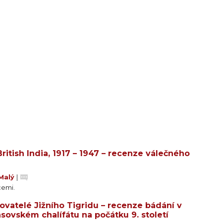
ritish India, 1917 – 1947 – recenze válečného
Malý
|
cemi.
ovatelé Jižního Tigridu – recenze bádání v
sovském chalífátu na počátku 9. století