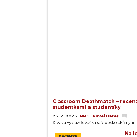
Classroom Deathmatch – recenz
studentkami a studentíky
23. 2. 2023
|
RPG
|
Pavel Bareš
|
Krvavá vyvražďovačka středoškoláků nyní i
Na l
RECENZE