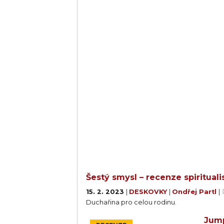
Šestý smysl – recenze spirituali
15. 2. 2023
|
DESKOVKY
|
Ondřej Partl
|
Duchařina pro celou rodinu.
Jump