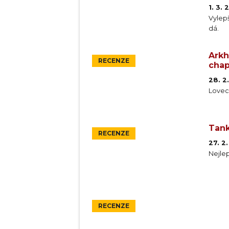
1. 3.
Vylep
dá.
Arkh
RECENZE
chap
28. 2
Lovecr
Tank
RECENZE
27. 2
Nejlep
RECENZE