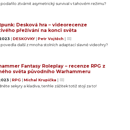
 podařilo ztvárnit asymetrický survival v tahovém režimu?
tpunk: Desková hra – videorecenze
ivého přežívání na konci světa
. 2023
|
DESKOVKY
|
Petr Vojtěch
|
 povedla další z mnoha stolních adaptací slavné videohry?
ammer Fantasy Roleplay – recenze RPG z
ného světa původního Warhammeru
 2023
|
RPG
|
Michal Krupička
|
ěte sekyry a kladiva, tenhle zážitek totiž stojí za to!