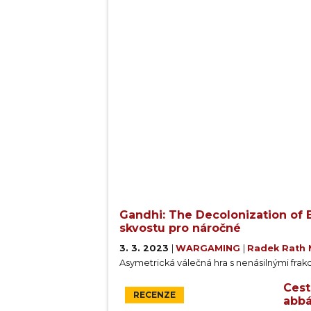
Gandhi: The Decolonization of B
skvostu pro náročné
3. 3. 2023
|
WARGAMING
|
Radek Rath 
Asymetrická válečná hra s nenásilnými frak
Cest
RECENZE
abbá