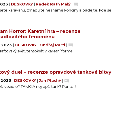
 2023
|
DESKOVKY
|
Radek Rath Malý
|
šete karavanu, zmapujte neznámé končiny a bádejte, kde se
am Horror: Karetní hra – recenze
adlovitého fenoménu
. 2023
|
DESKOVKY
|
Ondřej Partl
|
aftovský svět, tentokrát v karetní formě.
ový duel – recenze opravdové tankové bitvy
. 2023
|
DESKOVKY
|
Jan Plachý
|
ší vozidlo? TANK! A nejlepší tank? Panter!