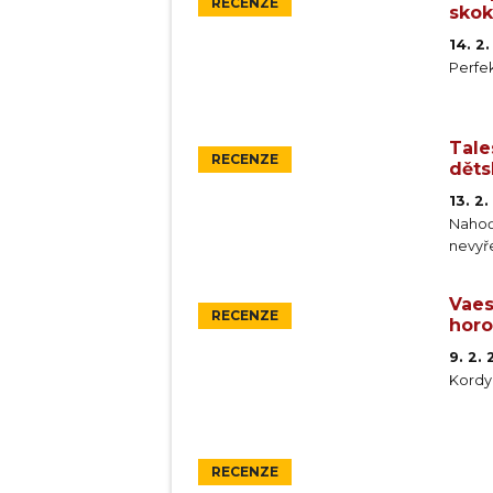
RECENZE
skok
14. 2
Perfe
Tale
RECENZE
děts
13. 2
Nahoď
nevyře
Vaes
RECENZE
horo
9. 2.
Kordy 
RECENZE