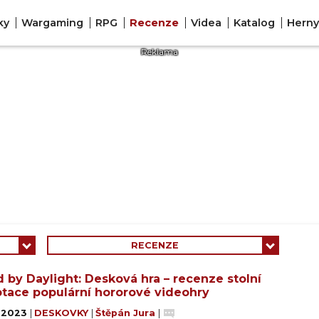
ky
Wargaming
RPG
Recenze
Videa
Katalog
Hern
RECENZE
 by Daylight: Desková hra – recenze stolní
tace populární hororové videohry
. 2023
|
DESKOVKY
|
Štěpán Jura
|