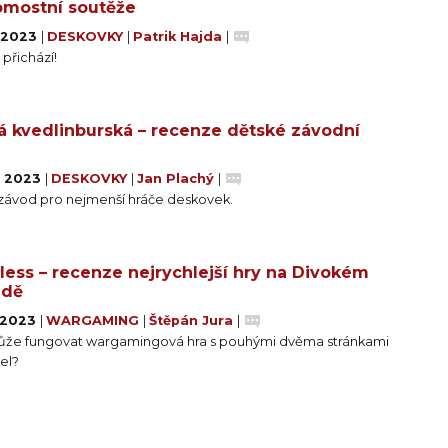
mostní soutěže
. 2023
|
DESKOVKY
|
Patrik Hajda
|
přichází!
á kvedlinburská – recenze dětské závodní
. 2023
|
DESKOVKY
|
Jan Plachý
|
 závod pro nejmenší hráče deskovek.
less – recenze nejrychlejší hry na Divokém
adě
. 2023
|
WARGAMING
|
Štěpán Jura
|
ůže fungovat wargamingová hra s pouhými dvěma stránkami
el?