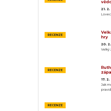
vědo
21. 2
Lovec 
Velk
RECENZE
hry
20. 2
Velký
Ruth
RECENZE
záp
17. 2
Jak m
pravid
RECENZE