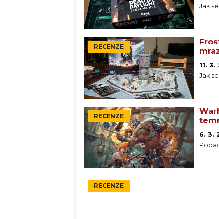
Jak se
Fros
RECENZE
mraz
11. 3
Jak se
Warh
RECENZE
tem
6. 3.
Popadn
RECENZE