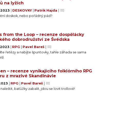
ů na lyžích
. 2023
|
DESKOVKY
|
Patrik Hajda
|
ktní doskok, nebo pořádný pád?
s from the Loop – recenze dospělácky
kého dobrodružství ze Švédska
. 2023
|
RPG
|
Pavel Bareš
|
te řetězy a nabijte špuntovky, tahle záhada se sama
ší.
en – recenze vynikajícího folklórního RPG
ru z mrazivé Skandinávie
 2023
|
RPG
|
Pavel Bareš
|
naleštit, baťůžky zabalit, jdou se lovit trollové!