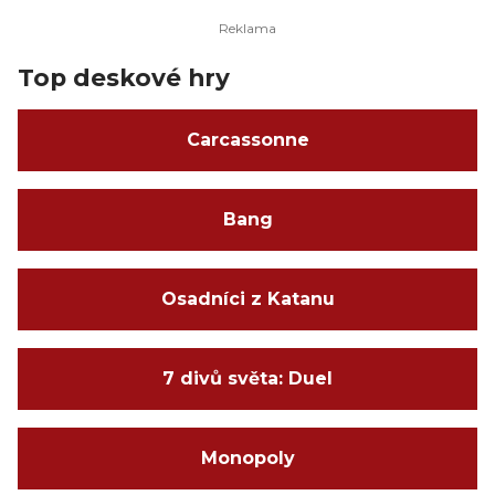
Top deskové hry
Carcassonne
Bang
Osadníci z Katanu
7 divů světa: Duel
Monopoly