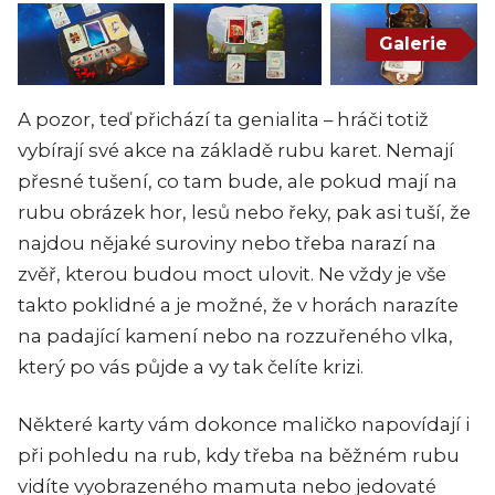
Galerie
A pozor, teď přichází ta genialita – hráči totiž
vybírají své akce na základě rubu karet. Nemají
přesné tušení, co tam bude, ale pokud mají na
rubu obrázek hor, lesů nebo řeky, pak asi tuší, že
najdou nějaké suroviny nebo třeba narazí na
zvěř, kterou budou moct ulovit. Ne vždy je vše
takto poklidné a je možné, že v horách narazíte
na padající kamení nebo na rozzuřeného vlka,
který po vás půjde a vy tak čelíte krizi.
Některé karty vám dokonce maličko napovídají i
při pohledu na rub, kdy třeba na běžném rubu
vidíte vyobrazeného mamuta nebo jedovaté