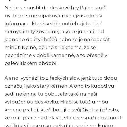
Nejde se pustit do deskové hry Paleo, aniž
bychom si nezopakovali ty nejzásadnější
informace, které ke hře potřebujete. Teď
nemyslím ty zbytečné, jako že jde hrát od
jednoho do čtyř hráčů nebo že je na šedesát
minut. Ne ne, pěkně si řekneme, že se
nacházíme v době kamenné, a to přesně v
paleolitickém období.
A ano, vychází to z řeckých slov, jenž tuto dobu
označují jako starý kámen. A ono to kupodivu
sedí nejen na tu dobu, ale také na naši
vytouženou deskovku. Hráči se totiž ujmou
kmene pralidí, kteří bojují o svůj život, a i přesto,
že mají práce nad hlavu, stále se snaží posunout
své lidství zase o kousek dále směrem k nám.