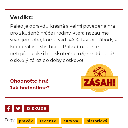
Verdikt:
Paleo je opravdu krásná a velmi povedená hra
pro zkušené hráče i rodiny, která nezaujme
snad jen toho, komu vadí větší faktor náhody a
kooperativní styl hraní. Pokud na tohle
netrpíte, pak si hru skutečně užijete. Jde totiž
o skvělý zářez do doby deskové!
Ohodnoťte hru!
Jak hodnotíme?
DISKUZE
Tagy:
pravěk
recenze
survival
historická