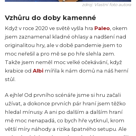
zdroj: Vlastní foto autora
Vzhůru do doby kamenné
Když v roce 2020 ve světě vyšla hra
Paleo
, okem
jsem zaznamenal kladné ohlasy a nadšení nad
originalitou hry, ale v době pandemie jsem to
moc neřešil a pro mě se po hře slehla zem.
Takže jsem neměl moc velké očekávání, když
krabice od
Albi
mířila k nám domů na náš herní
stůl.
A ejhle! Od prvního scénáře jsme si hru začali
užívat, a dokonce prvních pár hraní jsem těžko
hledal mínusy. A ani po dalším a dalším hraní
mě moc nenapadá, co bych hře vytknul, krom
větší míry náhody a rizika špatného setupu. Ale