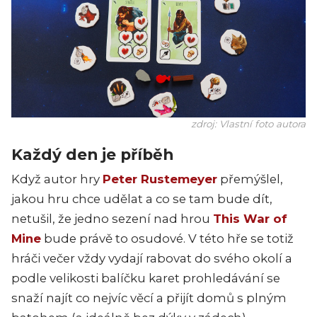
zdroj: Vlastní foto autora
Každý den je příběh
Když autor hry
Peter Rustemeyer
přemýšlel,
jakou hru chce udělat a co se tam bude dít,
netušil, že jedno sezení nad hrou
This War of
Mine
bude právě to osudové. V této hře se totiž
hráči večer vždy vydají rabovat do svého okolí a
podle velikosti balíčku karet prohledávání se
snaží najít co nejvíc věcí a přijít domů s plným