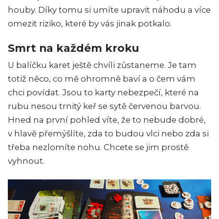
houby. Díky tomu si umíte upravit náhodu a více
omezit riziko, které by vás jinak potkalo.
Smrt na každém kroku
U balíčku karet ještě chvíli zůstaneme. Je tam
totiž něco, co mě ohromně baví a o čem vám
chci povídat. Jsou to karty nebezpečí, které na
rubu nesou trnitý keř se sytě červenou barvou.
Hned na první pohled víte, že to nebude dobré,
v hlavě přemýšlíte, zda to budou vlci nebo zda si
třeba nezlomíte nohu. Chcete se jim prostě
vyhnout.