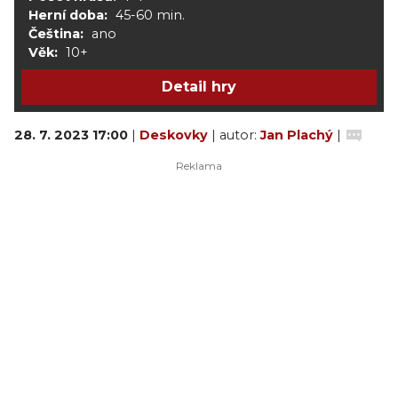
Herní doba:
45-60 min.
Čeština:
ano
Věk:
10+
Detail hry
28. 7. 2023 17:00
|
Deskovky
| autor:
Jan Plachý
|