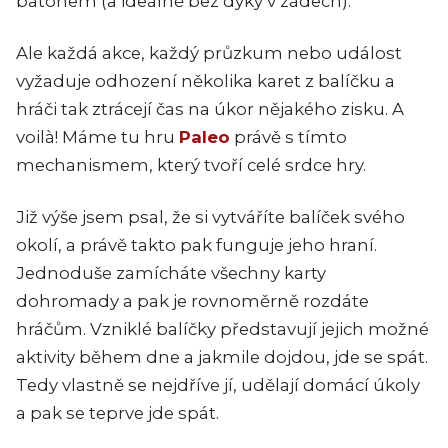
batohem (a ideálně bez dýky v zádech).
Ale každá akce, každý průzkum nebo událost
vyžaduje odhození několika karet z balíčku a
hráči tak ztrácejí čas na úkor nějakého zisku. A
voilà! Máme tu hru
Paleo
právě s tímto
mechanismem, který tvoří celé srdce hry.
Již výše jsem psal, že si vytváříte balíček svého
okolí, a právě takto pak funguje jeho hraní.
Jednoduše zamícháte všechny karty
dohromady a pak je rovnoměrně rozdáte
hráčům. Vzniklé balíčky představují jejich možné
aktivity během dne a jakmile dojdou, jde se spát.
Tedy vlastně se nejdříve jí, udělají domácí úkoly
a pak se teprve jde spát.