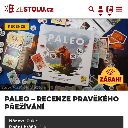
RECENZE
zdroj: Vlastní foto autora
PALEO – RECENZE PRAVĚKÉHO
PŘEŽÍVÁNÍ
Název:
Paleo
Počet hráčů:
1-4