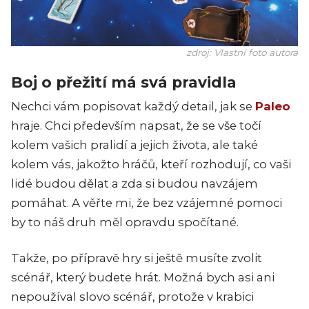
zdroj: Vlastní foto autora
Boj o přežití má svá pravidla
Nechci vám popisovat každý detail, jak se
Paleo
hraje. Chci především napsat, že se vše točí
kolem vašich pralidí a jejich života, ale také
kolem vás, jakožto hráčů, kteří rozhodují, co vaši
lidé budou dělat a zda si budou navzájem
pomáhat. A věřte mi, že bez vzájemné pomoci
by to náš druh měl opravdu spočítané.
Takže, po přípravě hry si ještě musíte zvolit
scénář, který budete hrát. Možná bych asi ani
nepoužíval slovo scénář, protože v krabici