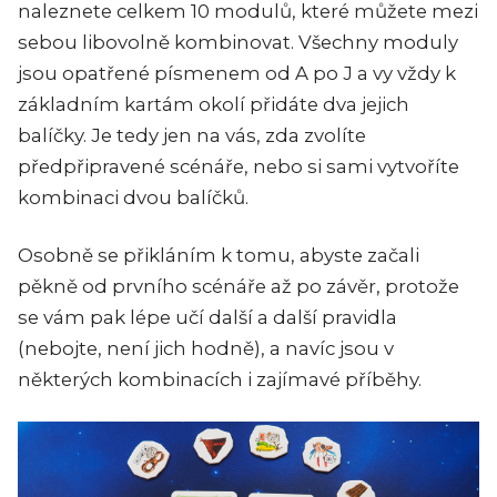
naleznete celkem 10 modulů, které můžete mezi
sebou libovolně kombinovat. Všechny moduly
jsou opatřené písmenem od A po J a vy vždy k
základním kartám okolí přidáte dva jejich
balíčky. Je tedy jen na vás, zda zvolíte
předpřipravené scénáře, nebo si sami vytvoříte
kombinaci dvou balíčků.
Osobně se přikláním k tomu, abyste začali
pěkně od prvního scénáře až po závěr, protože
se vám pak lépe učí další a další pravidla
(nebojte, není jich hodně), a navíc jsou v
některých kombinacích i zajímavé příběhy.