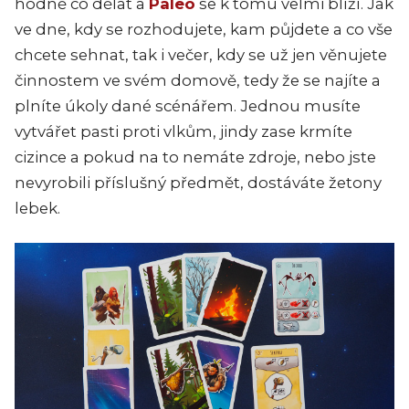
hodně co dělat a
Paleo
se k tomu velmi blíží. Jak
ve dne, kdy se rozhodujete, kam půjdete a co vše
chcete sehnat, tak i večer, kdy se už jen věnujete
činnostem ve svém domově, tedy že se najíte a
plníte úkoly dané scénářem. Jednou musíte
vytvářet pasti proti vlkům, jindy zase krmíte
cizince a pokud na to nemáte zdroje, nebo jste
nevyrobili příslušný předmět, dostáváte žetony
lebek.