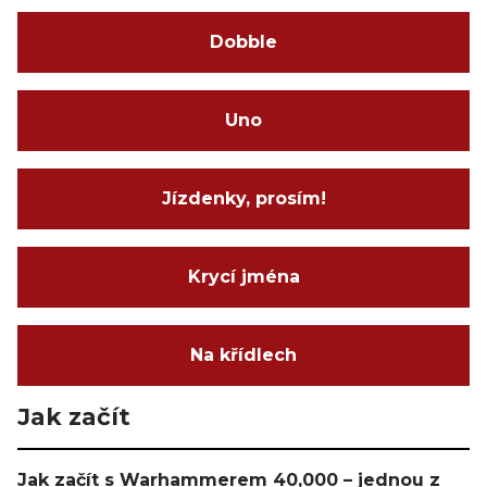
Dobble
Uno
Jízdenky, prosím!
Krycí jména
Na křídlech
Jak začít
Jak začít s Warhammerem 40,000 – jednou z