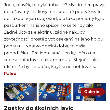
Jooo, pravěk, to byla doba, co? Myslím ten pravý,
nefalšovaný… Takový ten, kde lidé poprvé vzali
do rukou nejen svůj osud, ale také pořádný kyj s
pazourkem na jeho špičce. To se tehdy žilo!
Žádné účty za elektřinu, žádné nákupy
zbytečností, prostě život osekaný na jeho holou
podstatu. Ne jako dnešní doba, to naše
pohodlíčko… Pralidem stačil jen kyj, něco na
sebe a pořádný steak z mamuta. Stejně si ale
říkám, že byli chudáci, když si nemohli zahrát
Paleo
.
Galerie
Zpátky do školních lavic