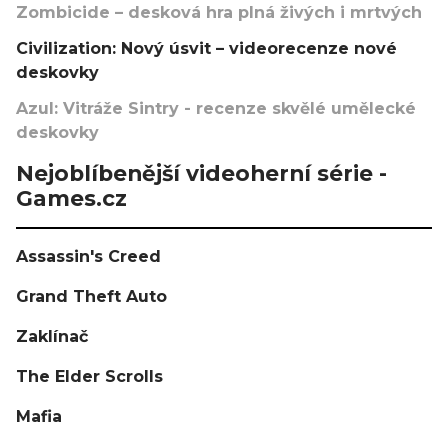
Zombicide – desková hra plná živých i mrtvých
Civilization: Nový úsvit – videorecenze nové
deskovky
Azul: Vitráže Sintry - recenze skvělé umělecké
deskovky
Nejoblíbenější videoherní série -
Games.cz
Assassin's Creed
Grand Theft Auto
Zaklínač
The Elder Scrolls
Mafia