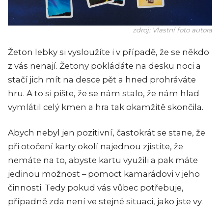
zdroj: Vlastní foto autora
Žeton lebky si vysloužíte i v případě, že se někdo
z vás nenají. Žetony pokládáte na desku noci a
stačí jich mít na desce pět a hned prohráváte
hru. A to si pište, že se nám stalo, že nám hlad
vymlátil celý kmen a hra tak okamžitě skončila.
Abych nebyl jen pozitivní, častokrát se stane, že
při otočení karty okolí najednou zjistíte, že
nemáte na to, abyste kartu využili a pak máte
jedinou možnost – pomoct kamarádovi v jeho
činnosti. Tedy pokud vás vůbec potřebuje,
případně zda není ve stejné situaci, jako jste vy.