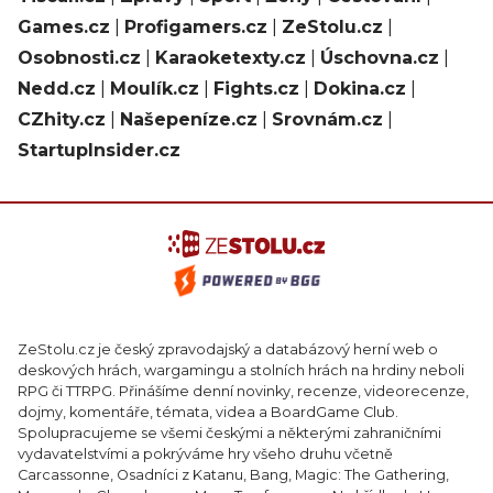
Games.cz
|
Profigamers.cz
|
ZeStolu.cz
|
Osobnosti.cz
|
Karaoketexty.cz
|
Úschovna.cz
|
Nedd.cz
|
Moulík.cz
|
Fights.cz
|
Dokina.cz
|
CZhity.cz
|
Našepeníze.cz
|
Srovnám.cz
|
StartupInsider.cz
ZeStolu.cz je český zpravodajský a databázový herní web o
deskových hrách, wargamingu a stolních hrách na hrdiny neboli
RPG či TTRPG. Přinášíme denní novinky, recenze, videorecenze,
dojmy, komentáře, témata, videa a BoardGame Club.
Spolupracujeme se všemi českými a některými zahraničními
vydavatelstvími a pokrýváme hry všeho druhu včetně
Carcassonne, Osadníci z Katanu, Bang, Magic: The Gathering,