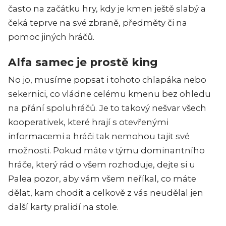
často na začátku hry, kdy je kmen ještě slabý a
čeká teprve na své zbraně, předměty či na
pomoc jiných hráčů.
Alfa samec je prostě king
No jo, musíme popsat i tohoto chlapáka nebo
sekernici, co vládne celému kmenu bez ohledu
na přání spoluhráčů. Je to takový nešvar všech
kooperativek, které hrají s otevřenými
informacemi a hráči tak nemohou tajit své
možnosti. Pokud máte v týmu dominantního
hráče, který rád o všem rozhoduje, dejte si u
Palea pozor, aby vám všem neříkal, co máte
dělat, kam chodit a celkově z vás neudělal jen
další karty pralidí na stole.