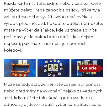
Každá karta má totiž jednu nebo více akcí, které
můžete dělat: Třeba zahodit z balíčku tři karty a
vzít si dřevo nebo využít svého pračlověka a
vyrobit předmět atd. Pokud to udělat nemůžete,
máte na výběr další akce, kde už třeba splníte
požadavky, ale pokud ani u další akce nejste
úspěšní, pak máte možnost jen pomoct
kolegovi.
Galerie
Může se tedy stát, že nemáte zdroje, schopnosti
nebo předměty na vykonání nějaké z uvedených
akcí, kdy můžete tak akorát ignorovat kartu,
odhodit ji a jdete na další výběr karet. Stává se to