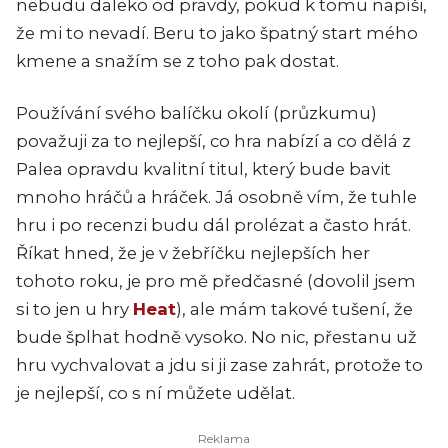
nebudu daleko od pravdy, pokud k tomu napíši,
že mi to nevadí. Beru to jako špatný start mého
kmene a snažím se z toho pak dostat.
Používání svého balíčku okolí (průzkumu)
považuji za to nejlepší, co hra nabízí a co dělá z
Palea opravdu kvalitní titul, který bude bavit
mnoho hráčů a hráček. Já osobně vím, že tuhle
hru i po recenzi budu dál prolézat a často hrát.
Říkat hned, že je v žebříčku nejlepších her
tohoto roku, je pro mě předčasné (dovolil jsem
si to jen u hry
Heat
), ale mám takové tušení, že
bude šplhat hodně vysoko. No nic, přestanu už
hru vychvalovat a jdu si ji zase zahrát, protože to
je nejlepší, co s ní můžete udělat.