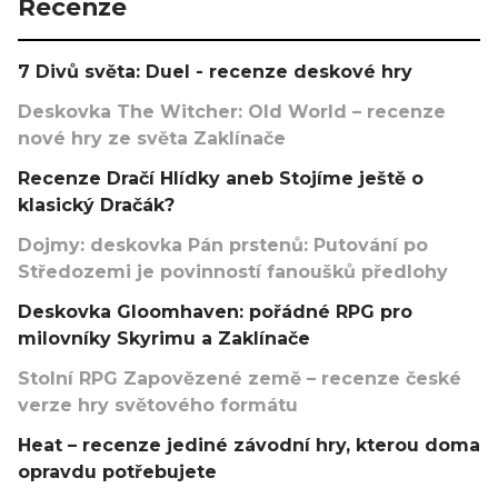
Recenze
7 Divů světa: Duel - recenze deskové hry
Deskovka The Witcher: Old World – recenze
nové hry ze světa Zaklínače
Recenze Dračí Hlídky aneb Stojíme ještě o
klasický Dračák?
Dojmy: deskovka Pán prstenů: Putování po
Středozemi je povinností fanoušků předlohy
Deskovka Gloomhaven: pořádné RPG pro
milovníky Skyrimu a Zaklínače
Stolní RPG Zapovězené země – recenze české
verze hry světového formátu
Heat – recenze jediné závodní hry, kterou doma
opravdu potřebujete