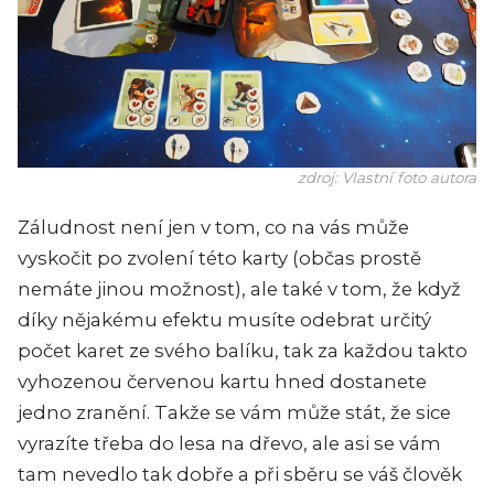
zdroj: Vlastní foto autora
Záludnost není jen v tom, co na vás může
vyskočit po zvolení této karty (občas prostě
nemáte jinou možnost), ale také v tom, že když
díky nějakému efektu musíte odebrat určitý
počet karet ze svého balíku, tak za každou takto
vyhozenou červenou kartu hned dostanete
jedno zranění. Takže se vám může stát, že sice
vyrazíte třeba do lesa na dřevo, ale asi se vám
tam nevedlo tak dobře a při sběru se váš člověk