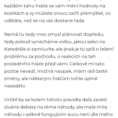
každém tahu hráče se vám mění hodnoty na
kostkách a vy můžete znovu začít přemýšlet, co
uděláte, než se na vás dostane řada.
Nemá tu tedy moc smysl plánovat dopředu,
tedy pokud vynecháme volbu, jakou sekci na
Katedrále si zamluvíte, ale jinak je to spíš o řešení
problému za pochodu, o reakcích na tah
posledního hráče před vámi. Celkově mi tato
pozice nevadí, možná naopak, mám rád časté
změny, ale některým hráčům tohle úplně
nesedělo.
Určitě by se kolem tohoto pravidla dala zavést
slušná debata na téma náhody, ale malá míra
náhody v pěkně fungujícím euru není dle mého