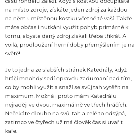
části rondelu záleží. Když s kostkou docupitáte
na místo zdroje, získáte jeden zdroj za každou
na něm umístěnou kostku včetně té vaší. Takže
máte občas i nutkání využít pohyb primárně k
tomu, abyste daný zdroj získali třeba třikrát. A
voilà, prodloužení herní doby přemýšlením je na
světě!
Je to jedna ze slabších stránek Katedrály, když
hráči mnohdy sedí opravdu zadumaní nad tím,
co by mohli využít a snaží se svůj tah vytěžit na
maximum. Možná i proto mám Katedrálu
nejraději ve dvou, maximálně ve třech hráčích.
Nečekáte dlouho na svůj tah a celé to odsýpá,
zatímco ve čtyřech už má člověk čas si uvařit
kafe.