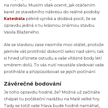
na rondelu. Musím však ocenit, jak otáčením
karet ze stavebního nákresu do reálné podoby
Katedrála
pěkně vyniká a dodává pocit, že se
opravdu jedná o tu krásnou známou stavbu
Vasila Blaženého.
Ale se stavbou zase nesmíte moc otálet, protože
jakmile váš protihráč dokončí sekci nad vámi, tak
si hned uříznete ostudu a vaše vítězné body letí
směrem dolů. To vás nutí neustále sledovat vaše
protihráče a přizpůsobovat se jejich počínání.
Závěrečné bodování
Je toho opravdu hodně, že? Možná už začínáte
chápat tu počáteční narážku na Malé velké hry.
Tady se totiž vaše hlava bude hodně namáhat,