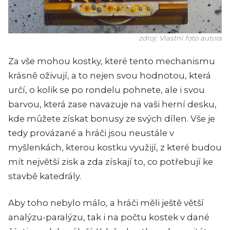
zdroj: Vlastní foto autora
Za vše mohou kostky, které tento mechanismu
krásně oživují, a to nejen svou hodnotou, která
určí, o kolik se po rondelu pohnete, ale i svou
barvou, která zase navazuje na vaši herní desku,
kde můžete získat bonusy ze svých dílen. Vše je
tedy provázané a hráči jsou neustále v
myšlenkách, kterou kostku využijí, z které budou
mít největší zisk a zda získají to, co potřebují ke
stavbě katedrály.
Aby toho nebylo málo, a hráči měli ještě větší
analýzu-paralýzu, tak i na počtu kostek v dané