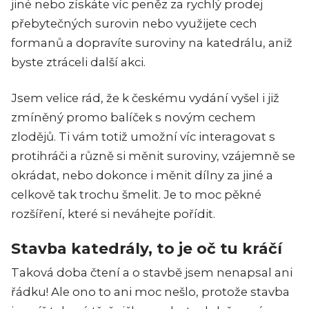
jiné nebo získáte víc peněz za rychlý prodej
přebytečných surovin nebo využijete cech
formanů a dopravíte suroviny na katedrálu, aniž
byste ztráceli další akci.
Jsem velice rád, že k českému vydání vyšel i již
zmíněný promo balíček s novým cechem
zlodějů. Ti vám totiž umožní víc interagovat s
protihráči a různě si měnit suroviny, vzájemně se
okrádat, nebo dokonce i měnit dílny za jiné a
celkově tak trochu šmelit. Je to moc pěkné
rozšíření, které si neváhejte pořídit.
Stavba katedrály, to je oč tu kráčí
Taková doba čtení a o stavbě jsem nenapsal ani
řádku! Ale ono to ani moc nešlo, protože stavba