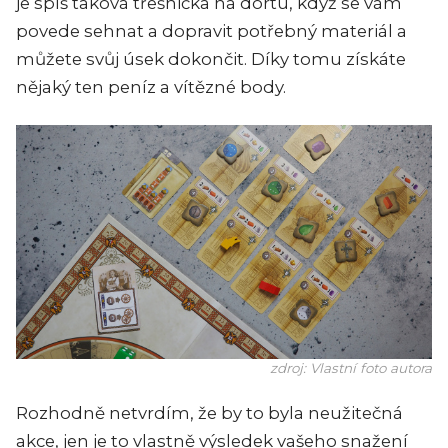
je spíš taková třešnička na dortu, když se vám
povede sehnat a dopravit potřebný materiál a
můžete svůj úsek dokončit. Díky tomu získáte
nějaký ten peníz a vítězné body.
zdroj: Vlastní foto autora
Rozhodně netvrdím, že by to byla neužitečná
akce, jen je to vlastně výsledek vašeho snažení