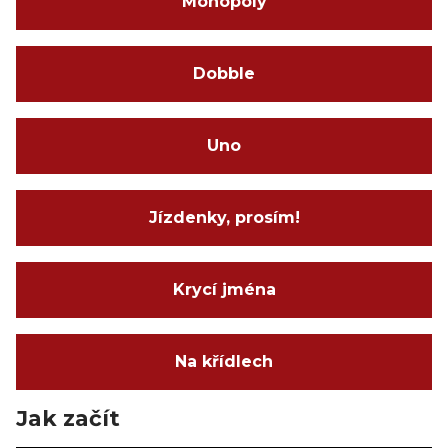
Monopoly
Dobble
Uno
Jízdenky, prosím!
Krycí jména
Na křídlech
Jak začít