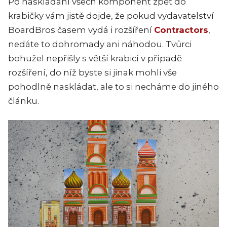
Po naskládání všech komponent zpět do
krabičky vám jistě dojde, že pokud vydavatelství
BoardBros časem vydá i rozšíření
Contractors
,
nedáte to dohromady ani náhodou. Tvůrci
bohužel nepřišly s větší krabicí v případě
rozšíření, do níž byste si jinak mohli vše
pohodlně naskládat, ale to si necháme do jiného
článku.