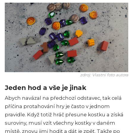
zdroj: Vlastní foto autora
Jeden hod a vše je jinak
Abych navázal na předchozí odstavec, tak celá
příčina protahování hry je často v jednom
pravidle. Když totiž hráč přesune kostku a získá
suroviny, musí vzít všechny kostky v daném
místě, znovu jimi hodit a dát je zpět. Takže po