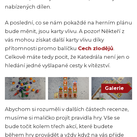
nabízených dílen.
A poslední, co se nám pokaždé na herním plánu
bude měnit, jsou karty vlivu. A pozor! Někteří z
vás mohou získat další karty vlivu díky
přítomnosti promo balíčku
Cech zlodějů
.
Celkově máte tedy pocit, že Katedrála není jen o
hledání jedné vyšlapané cesty k vítězství.
Galerie
Abychom si rozuměli v dalších částech recenze,
musíme si maličko projít pravidla hry. Vše se
bude točit kolem třech akcí, které budete
během hry provádět a vždy když na vás přijde