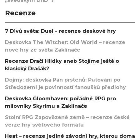
„švédským DnD“?
Recenze
7 Divů světa: Duel - recenze deskové hry
Deskovka The Witcher: Old World – recenze
nové hry ze světa Zaklínače
Recenze Dračí Hlídky aneb Stojíme ještě o
klasický Dračák?
Dojmy: deskovka Pán prstenů: Putování po
Středozemi je povinností fanoušků předlohy
Deskovka Gloomhaven: pořádné RPG pro
milovníky Skyrimu a Zaklínače
Stolní RPG Zapovězené země – recenze české
verze hry světového formátu
Heat – recenze jediné závodní hry, kterou doma