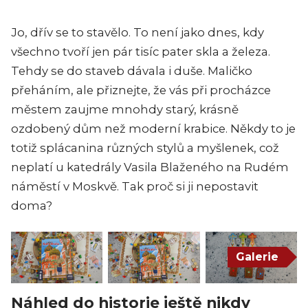
Jo, dřív se to stavělo. To není jako dnes, kdy
všechno tvoří jen pár tisíc pater skla a železa.
Tehdy se do staveb dávala i duše. Maličko
přeháním, ale přiznejte, že vás při procházce
městem zaujme mnohdy starý, krásně
ozdobený dům než moderní krabice. Někdy to je
totiž splácanina různých stylů a myšlenek, což
neplatí u katedrály Vasila Blaženého na Rudém
náměstí v Moskvě. Tak proč si ji nepostavit
doma?
Galerie
Náhled do historie ještě nikdy