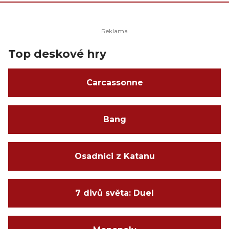
Top deskové hry
Carcassonne
Bang
Osadníci z Katanu
7 divů světa: Duel