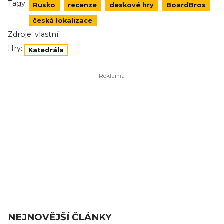
Tagy:
Rusko
recenze
deskové hry
BoardBros
česká lokalizace
Zdroje:
vlastní
Hry:
Katedrála
NEJNOVĚJŠÍ ČLÁNKY