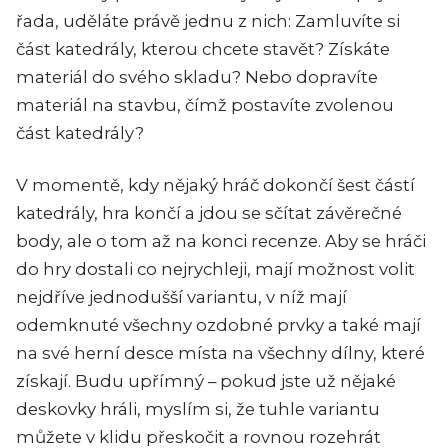
řada, uděláte právě jednu z nich: Zamluvíte si
část katedrály, kterou chcete stavět? Získáte
materiál do svého skladu? Nebo dopravíte
materiál na stavbu, čímž postavíte zvolenou
část katedrály?
V momentě, kdy nějaký hráč dokončí šest částí
katedrály, hra končí a jdou se sčítat závěrečné
body, ale o tom až na konci recenze. Aby se hráči
do hry dostali co nejrychleji, mají možnost volit
nejdříve jednodušší variantu, v níž mají
odemknuté všechny ozdobné prvky a také mají
na své herní desce místa na všechny dílny, které
získají. Budu upřímný – pokud jste už nějaké
deskovky hráli, myslím si, že tuhle variantu
můžete v klidu přeskočit a rovnou rozehrát