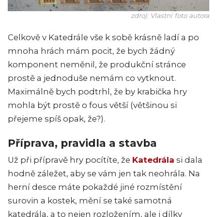
zdroj: Vlastní foto autora
Celkově v Katedrále vše k sobě krásně ladí a po
mnoha hrách mám pocit, že bych žádný
komponent neměnil, že produkční stránce
prostě a jednoduše nemám co vytknout.
Maximálně bych podtrhl, že by krabička hry
mohla být prostě o fous větší (většinou si
přejeme spíš opak, že?).
Příprava, pravidla a stavba
Už při přípravě hry pocítíte, že
Katedrála
si dala
hodně záležet, aby se vám jen tak neohrála. Na
herní desce máte pokaždé jiné rozmístění
surovin a kostek, mění se také samotná
katedrála, a to nejen rozložením, ale i dílky