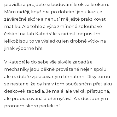
pravidla a projdete si bodování krok za krokem.
Mám raději, když hra po dohrání jen ukazuje
závěrečné skóre a nenutí mě ještě praktikovat
matiku. Ale tohle a výše zmíněné zdlouhavé
čekání na tah Katedrále s radostí odpustím,
jelikož jsou to ve výsledku jen drobné výtky na
jinak výborné hře.
V Katedrále do sebe vše skvěle zapadá a
mechaniky jsou pěkně provázané nejen spolu,
ale i s dobře zpracovaným tématem. Díky tomu
se nestane, že by hra v tom současném přetlaku
deskovek zapadla. Je malá, ale velká, přístupná,
ale propracovaná a přemýšlivá. A s dostupným
promem skoro perfektní.