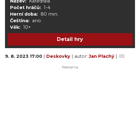
Název:
Katedrála
Počet hráčů:
1-4
Herní doba:
80 min.
Čeština:
ano
Věk:
10+
Detail hry
9. 8. 2023 17:00
|
Deskovky
| autor:
Jan Plachý
|