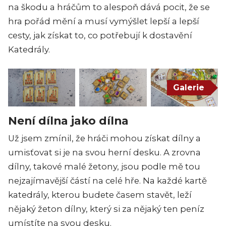
na škodu a hráčům to alespoň dává pocit, že se
hra pořád mění a musí vymýšlet lepší a lepší
cesty, jak získat to, co potřebují k dostavění
Katedrály.
Galerie
Není dílna jako dílna
Už jsem zmínil, že hráči mohou získat dílny a
umisťovat si je na svou herní desku. A zrovna
dílny, takové malé žetony, jsou podle mě tou
nejzajímavější částí na celé hře. Na každé kartě
katedrály, kterou budete časem stavět, leží
nějaký žeton dílny, který si za nějaký ten peníz
umístíte na svou desku.