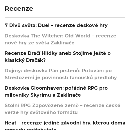
Recenze
7 Divů světa: Duel - recenze deskové hry
Deskovka The Witcher: Old World – recenze
nové hry ze světa Zaklínače
Recenze Dračí Hlídky aneb Stojíme ještě o
klasický Dračák?
Dojmy: deskovka Pán prstenů: Putování po
Středozemi je povinností fanoušků předlohy
Deskovka Gloomhaven: pořádné RPG pro
milovníky Skyrimu a Zaklínače
Stolní RPG Zapovězené země – recenze české
verze hry světového formátu
Heat – recenze jediné závodní hry, kterou doma
opravdu potřebujete