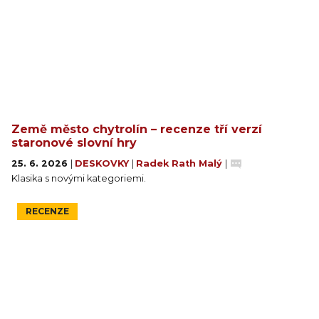
Země město chytrolín – recenze tří verzí
staronové slovní hry
25. 6. 2026
|
DESKOVKY
|
Radek Rath Malý
|
Klasika s novými kategoriemi.
RECENZE