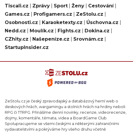
Tiscali.cz
|
Zprávy
|
Sport
|
Ženy
|
Cestování
|
Games.cz
|
Profigamers.cz
|
ZeStolu.cz
|
Osobnosti.cz
|
Karaoketexty.cz
|
Úschovna.cz
|
Nedd.cz
|
Moulík.cz
|
Fights.cz
|
Dokina.cz
|
CZhity.cz
|
Našepeníze.cz
|
Srovnám.cz
|
StartupInsider.cz
ZeStolu.cz je český zpravodajský a databázový herní web o
deskových hrách, wargamingu a stolních hrách na hrdiny neboli
RPG či TTRPG. Přinášíme denní novinky, recenze, videorecenze,
dojmy, komentáře, témata, videa a BoardGame Club.
Spolupracujeme se všemi českými a některými zahraničními
vydavatelstvími a pokrýváme hry všeho druhu včetně