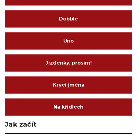
Dobble
Uno
Jízdenky, prosím!
Krycí jména
Na křídlech
Jak začít