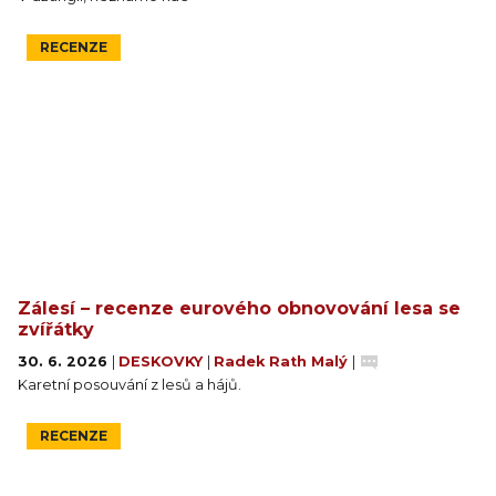
RECENZE
Zálesí – recenze eurového obnovování lesa se
zvířátky
30. 6. 2026
|
DESKOVKY
|
Radek Rath Malý
|
Karetní posouvání z lesů a hájů.
RECENZE