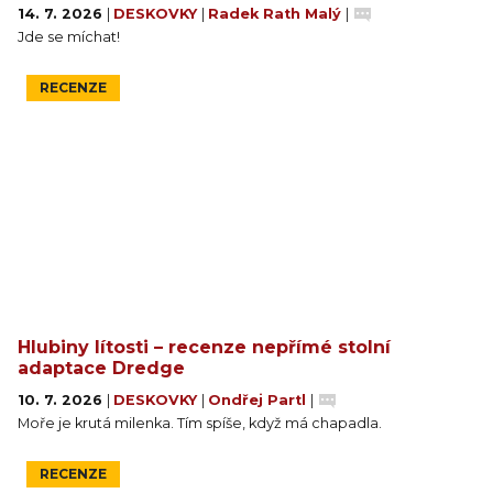
14. 7. 2026
|
DESKOVKY
|
Radek Rath Malý
|
Jde se míchat!
RECENZE
Hlubiny lítosti – recenze nepřímé stolní
adaptace Dredge
10. 7. 2026
|
DESKOVKY
|
Ondřej Partl
|
Moře je krutá milenka. Tím spíše, když má chapadla.
RECENZE