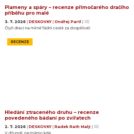
Plameny a spáry – recenze přímočarého dračího
příběhu pro malé
3. 7. 2026
|
DESKOVKY
|
Ondřej Partl
|
Čtyři draci na mírně fádní cestě za dospělostí.
RECENZE
Hledání ztraceného druhu – recenze
povedeného bádaní po zvířatech
2. 7. 2026
|
DESKOVKY
|
Radek Rath Malý
|
V džungli, neznámo kde