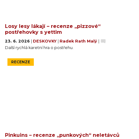
Losy lesy lákají – recenze „pizzové“
postřehovky s yettim
23. 6. 2026
|
DESKOVKY
|
Radek Rath Malý
|
Další rychlá karetní hra o postřehu.
RECENZE
Pinkuins – recenze „punkových“ neletávců