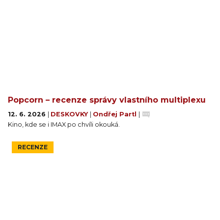
Popcorn – recenze správy vlastního multiplexu
12. 6. 2026
|
DESKOVKY
|
Ondřej Partl
|
Kino, kde se i IMAX po chvíli okouká.
RECENZE