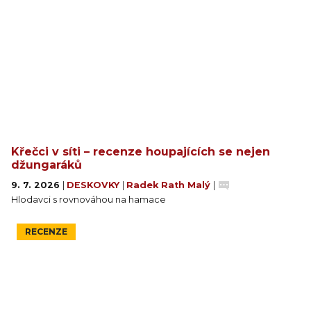
Křečci v síti – recenze houpajících se nejen
džungaráků
9. 7. 2026
|
DESKOVKY
|
Radek Rath Malý
|
Hlodavci s rovnováhou na hamace
RECENZE