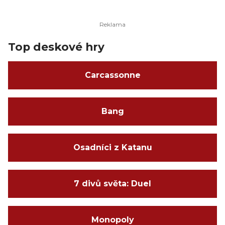
Top deskové hry
Carcassonne
Bang
Osadníci z Katanu
7 divů světa: Duel
Monopoly