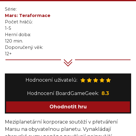
Série:
Mars: Teraformace
Počet hráčů:
1-5
Herní doba:
120 min.
Doporučený věk:
12+
Hodnocení uživatelů:
Hodnocení BoardGameGeek:
8.3
Ohodnotit hru
Meziplanetární korporace soutěží v přetváření
Marsu na obyvatelnou planetu. Vynakládají