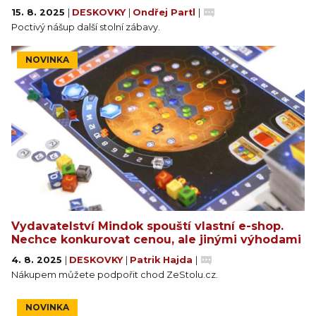
15. 8. 2025
|
DESKOVKY
|
Ondřej Partl
|
Poctivý nášup další stolní zábavy.
NOVINKA
Vydavatelství Mindok spouští vlastní e-shop.
Nechce konkurovat cenou, ale jinými výhodami
4. 8. 2025
|
DESKOVKY
|
Patrik Hajda
|
Nákupem můžete podpořit chod ZeStolu.cz.
NOVINKA