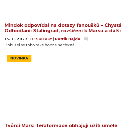
Mindok odpovídal na dotazy fanoušků – Chystá
Odhodlaní: Stalingrad, rozšíření k Marsu a další
13. 11. 2023
|
DESKOVKY
|
Patrik Hajda
|
Bohužel se toho také hodně nechystá…
NOVINKA
Tvůrci Mars: Teraformace obhajují užití umělé