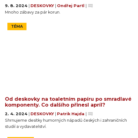
9. 8. 2024
|
DESKOVKY
|
Ondřej Partl
|
Mnoho zábavy za pár korun.
TÉMA
Od deskovky na toaletním papíru po smradlavé
komponenty. Co dalšího přinesl apríl?
2. 4. 2024
|
DESKOVKY
|
Patrik Hajda
|
Shrnujeme desítky humorných nápadů českých i zahraničních
studií a vydavatelství.