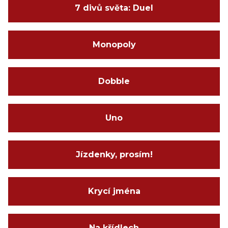
7 divů světa: Duel
Monopoly
Dobble
Uno
Jízdenky, prosím!
Krycí jména
Na křídlech