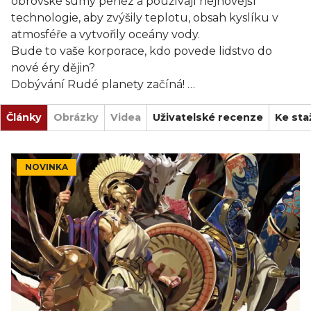
obrovské sumy peněz a používají nejnovější
technologie, aby zvýšily teplotu, obsah kyslíku v
atmosféře a vytvořily oceány vody.
Bude to vaše korporace, kdo povede lidstvo do
nové éry dějin?
Dobývání Rudé planety začíná!
Články
Obrázky
Videa
Uživatelské recenze
Ke sta
NOVINKA