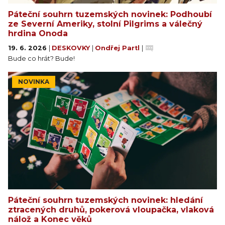
Páteční souhrn tuzemských novinek: Podhoubí
ze Severní Ameriky, stolní Pilgrims a válečný
hrdina Onoda
19. 6. 2026
|
DESKOVKY
|
Ondřej Partl
|
Bude co hrát? Bude!
NOVINKA
Páteční souhrn tuzemských novinek: hledání
ztracených druhů, pokerová vloupačka, vlaková
nálož a Konec věků