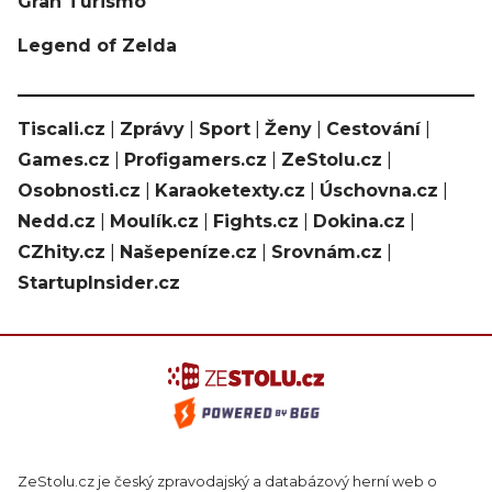
Gran Turismo
Legend of Zelda
Tiscali.cz
|
Zprávy
|
Sport
|
Ženy
|
Cestování
|
Games.cz
|
Profigamers.cz
|
ZeStolu.cz
|
Osobnosti.cz
|
Karaoketexty.cz
|
Úschovna.cz
|
Nedd.cz
|
Moulík.cz
|
Fights.cz
|
Dokina.cz
|
CZhity.cz
|
Našepeníze.cz
|
Srovnám.cz
|
StartupInsider.cz
ZeStolu.cz je český zpravodajský a databázový herní web o