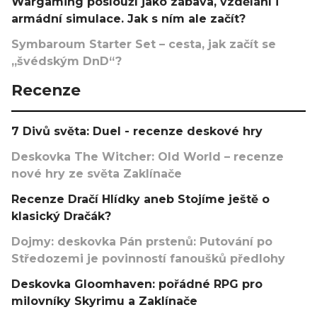
Wargaming poslouží jako zábava, vzdělání i
armádní simulace. Jak s ním ale začít?
Symbaroum Starter Set – cesta, jak začít se
„švédským DnD“?
Recenze
7 Divů světa: Duel - recenze deskové hry
Deskovka The Witcher: Old World – recenze
nové hry ze světa Zaklínače
Recenze Dračí Hlídky aneb Stojíme ještě o
klasický Dračák?
Dojmy: deskovka Pán prstenů: Putování po
Středozemi je povinností fanoušků předlohy
Deskovka Gloomhaven: pořádné RPG pro
milovníky Skyrimu a Zaklínače