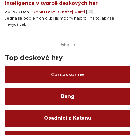
inteligence v tvorbě deskových her
20. 9. 2023
|
DESKOVKY
|
Ondřej Partl
|
Jedná se podle nich o „příliš mocný nástroj” na to, aby se
nevyužíval.
Top deskové hry
Carcassonne
Bang
Osadníci z Katanu