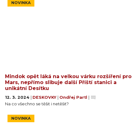
NOVINKA
Mindok opět láká na velkou várku rozšíření pro
Mars, nepřímo slibuje další Příští stanici a
unikátní Desítku
12. 3. 2024
|
DESKOVKY
|
Ondřej Partl
|
Na co všechno se těšit i netěšit?
NOVINKA