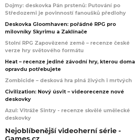
Dojmy: deskovka Pán prstenů: Putování po
Středozemi je povinností fanoušků předlohy
Deskovka Gloomhaven: pořádné RPG pro
milovníky Skyrimu a Zaklínače
Stolní RPG Zapovězené země – recenze české
verze hry světového formátu
Heat – recenze jediné závodní hry, kterou doma
opravdu potřebujete
Zombicide – desková hra plná živých i mrtvých
Civilization: Nový úsvit – videorecenze nové
deskovky
Azul: Vitráže Sintry - recenze skvělé umělecké
deskovky
Nejoblíbenější videoherní série -
Games.cz