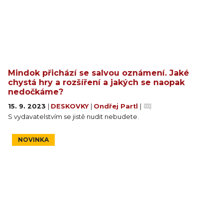
Mindok přichází se salvou oznámení. Jaké
chystá hry a rozšíření a jakých se naopak
nedočkáme?
15. 9. 2023
|
DESKOVKY
|
Ondřej Partl
|
S vydavatelstvím se jistě nudit nebudete.
NOVINKA