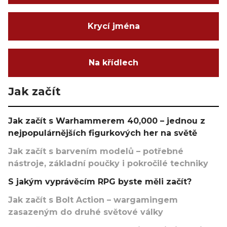
Krycí jména
Na křídlech
Jak začít
Jak začít s Warhammerem 40,000 – jednou z
nejpopulárnějších figurkových her na světě
Jak začít s barvením modelů – potřebné
nástroje, základní poučky i pokročilé techniky
S jakým vyprávěcím RPG byste měli začít?
Jak začít s Bolt Action – wargamingem
zasazeným do druhé světové války