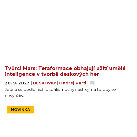
Tvůrci Mars: Teraformace obhajují užití umělé
inteligence v tvorbě deskových her
20. 9. 2023
|
DESKOVKY
|
Ondřej Partl
|
Jedná se podle nich o „příliš mocný nástroj” na to, aby se
nevyužíval.
NOVINKA