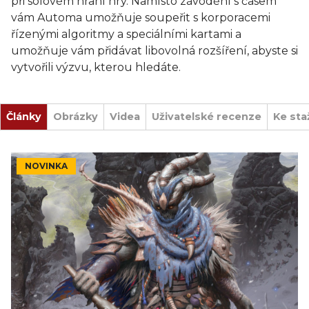
při sólovém hraní hry. Namísto závodění s časem
vám Automa umožňuje soupeřit s korporacemi
řízenými algoritmy a speciálními kartami a
umožňuje vám přidávat libovolná rozšíření, abyste si
vytvořili výzvu, kterou hledáte.
Články
Obrázky
Videa
Uživatelské recenze
Ke sta
NOVINKA