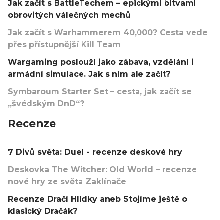
Jak začít s BattleTechem – epickými bitvami
obrovitých válečných mechů
Jak začít s Warhammerem 40,000? Cesta vede
přes přístupnější Kill Team
Wargaming poslouží jako zábava, vzdělání i
armádní simulace. Jak s ním ale začít?
Symbaroum Starter Set – cesta, jak začít se
„švédským DnD“?
Recenze
7 Divů světa: Duel - recenze deskové hry
Deskovka The Witcher: Old World – recenze
nové hry ze světa Zaklínače
Recenze Dračí Hlídky aneb Stojíme ještě o
klasický Dračák?