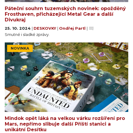
Páteční souhrn tuzemských novinek: opožděný
Frosthaven, přicházející Metal Gear a další
Divukraj
25. 10. 2024
|
DESKOVKY
|
Ondřej Partl
|
Smutné i sladké zprávy.
NOVINKA
Mindok opět láká na velkou várku rozšíření pro
Mars, nepřímo slibuje další Příští stanici a
unikátní Desítku