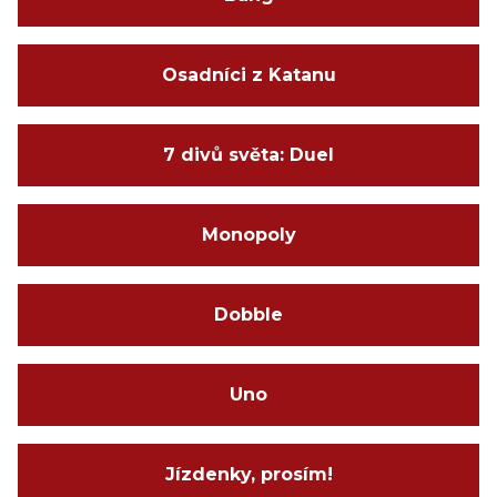
Osadníci z Katanu
7 divů světa: Duel
Monopoly
Dobble
Uno
Jízdenky, prosím!