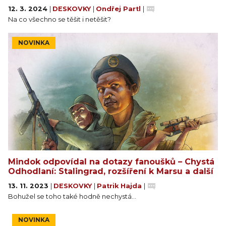
12. 3. 2024
|
DESKOVKY
|
Ondřej Partl
|
Na co všechno se těšit i netěšit?
NOVINKA
Mindok odpovídal na dotazy fanoušků – Chystá
Odhodlaní: Stalingrad, rozšíření k Marsu a další
13. 11. 2023
|
DESKOVKY
|
Patrik Hajda
|
Bohužel se toho také hodně nechystá…
NOVINKA