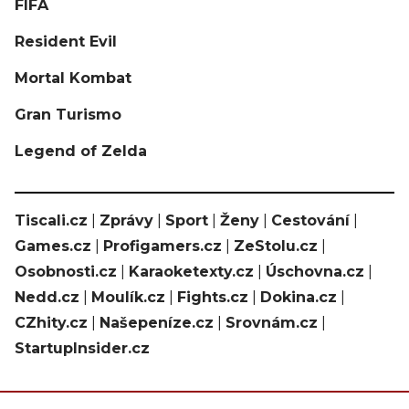
FIFA
Resident Evil
Mortal Kombat
Gran Turismo
Legend of Zelda
Tiscali.cz
|
Zprávy
|
Sport
|
Ženy
|
Cestování
|
Games.cz
|
Profigamers.cz
|
ZeStolu.cz
|
Osobnosti.cz
|
Karaoketexty.cz
|
Úschovna.cz
|
Nedd.cz
|
Moulík.cz
|
Fights.cz
|
Dokina.cz
|
CZhity.cz
|
Našepeníze.cz
|
Srovnám.cz
|
StartupInsider.cz