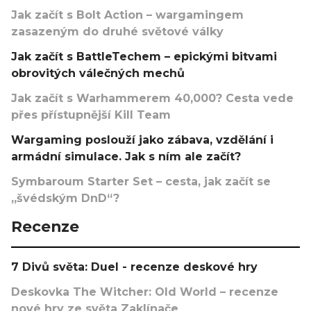
Jak začít s Bolt Action – wargamingem
zasazeným do druhé světové války
Jak začít s BattleTechem – epickými bitvami
obrovitých válečných mechů
Jak začít s Warhammerem 40,000? Cesta vede
přes přístupnější Kill Team
Wargaming poslouží jako zábava, vzdělání i
armádní simulace. Jak s ním ale začít?
Symbaroum Starter Set – cesta, jak začít se
„švédským DnD“?
Recenze
7 Divů světa: Duel - recenze deskové hry
Deskovka The Witcher: Old World – recenze
nové hry ze světa Zaklínače