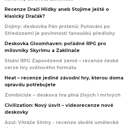
Recenze Dračí Hlídky aneb Stojíme ještě o
klasický Dračák?
Dojmy: deskovka Pán prstenů: Putování po
Středozemi je povinností fanoušků předlohy
Deskovka Gloomhaven: pořádné RPG pro
milovníky Skyrimu a Zaklínače
Stolní RPG Zapovězené země – recenze české
verze hry světového formátu
Heat – recenze jediné závodní hry, kterou doma
opravdu potřebujete
Zombicide – desková hra plná živých i mrtvých
Civilization: Nový úsvit – videorecenze nové
deskovky
Azul: Vitráže Sintry - recenze skvělé umělecké