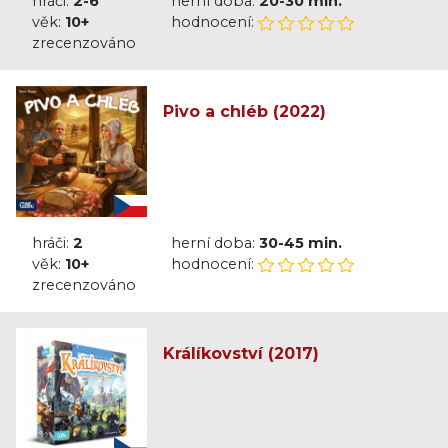
hráči:
2-6
herní doba:
20-30 min.
věk:
10+
hodnocení:
zrecenzováno
Pivo a chléb (2022)
hráči:
2
herní doba:
30-45 min.
věk:
10+
hodnocení:
zrecenzováno
Králíkovství (2017)