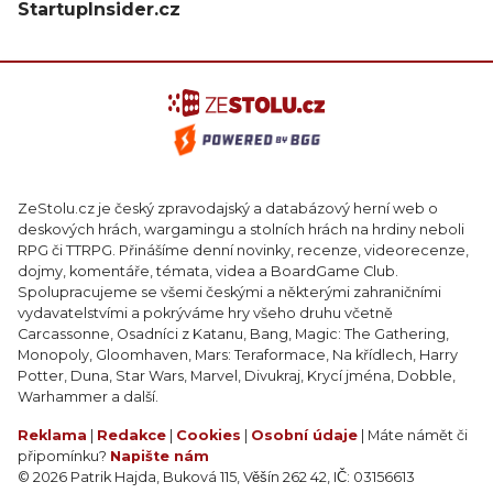
StartupInsider.cz
ZeStolu.cz je český zpravodajský a databázový herní web o
deskových hrách, wargamingu a stolních hrách na hrdiny neboli
RPG či TTRPG. Přinášíme denní novinky, recenze, videorecenze,
dojmy, komentáře, témata, videa a BoardGame Club.
Spolupracujeme se všemi českými a některými zahraničními
vydavatelstvími a pokrýváme hry všeho druhu včetně
Carcassonne, Osadníci z Katanu, Bang, Magic: The Gathering,
Monopoly, Gloomhaven, Mars: Teraformace, Na křídlech, Harry
Potter, Duna, Star Wars, Marvel, Divukraj, Krycí jména, Dobble,
Warhammer a další.
Reklama
|
Redakce
|
Cookies
|
Osobní údaje
| Máte námět či
připomínku?
Napište nám
© 2026 Patrik Hajda, Buková 115, Věšín 262 42, IČ: 03156613