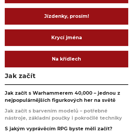
Jízdenky, prosím!
Krycí jména
Na křídlech
Jak začít
Jak začít s Warhammerem 40,000 – jednou z
nejpopulárnějších figurkových her na světě
Jak začít s barvením modelů – potřebné
nástroje, základní poučky i pokročilé techniky
S jakým vyprávěcím RPG byste měli začít?