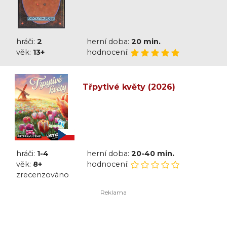
hráči:
2
herní doba:
20 min.
věk:
13+
hodnocení:
Třpytivé květy (2026)
hráči:
1-4
herní doba:
20-40 min.
věk:
8+
hodnocení:
zrecenzováno