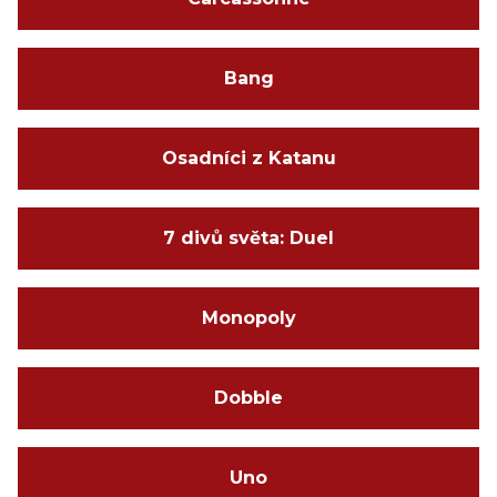
Bang
Osadníci z Katanu
7 divů světa: Duel
Monopoly
Dobble
Uno