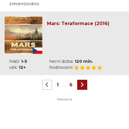
zrecenzováno
Mars: Teraformace (2016)
hráči:
1-5
herní doba:
120 min.
věk:
12+
hodnocení:
1
…
6