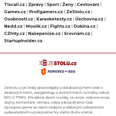
Tiscali.cz
|
Zprávy
|
Sport
|
Ženy
|
Cestování
|
Games.cz
|
Profigamers.cz
|
ZeStolu.cz
|
Osobnosti.cz
|
Karaoketexty.cz
|
Úschovna.cz
|
Nedd.cz
|
Moulík.cz
|
Fights.cz
|
Dokina.cz
|
CZhity.cz
|
Našepeníze.cz
|
Srovnám.cz
|
StartupInsider.cz
ZeStolu.cz je český zpravodajský a databázový herní web o
deskových hrách, wargamingu a stolních hrách na hrdiny neboli
RPG či TTRPG. Přinášíme denní novinky, recenze, videorecenze,
dojmy, komentáře, témata, videa a BoardGame Club.
Spolupracujeme se všemi českými a některými zahraničními
vydavatelstvími a pokrýváme hry všeho druhu včetně