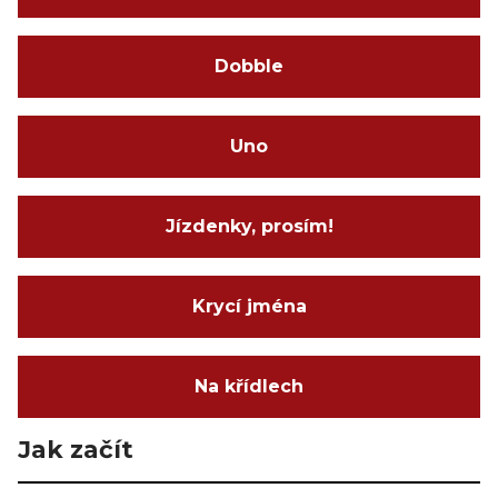
Dobble
Uno
Jízdenky, prosím!
Krycí jména
Na křídlech
Jak začít