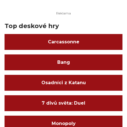
schopnosti!
Zažijte vzrušení z jednoho závodu nebo využijte
Top deskové hry
systém šampionátu a odehrajte celou sezónu
během jednoho herního večera, upravte si vůz před
každým závodem a získejte nejvyšší příčku na
Carcassonne
stupních vítězů.
Pomocí modulu Legendy můžete přidat
Bang
legendární automatické řidiče, abyste mohli hrát
sólo, nebo je zařadit jako další soupeře do her pro
více hráčů.
Osadníci z Katanu
7 divů světa: Duel
Monopoly