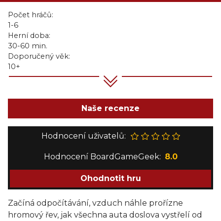
Počet hráčů:
1-6
Herní doba:
30-60 min.
Doporučený věk:
10+
Naše recenze
Hodnocení uživatelů:
Hodnocení BoardGameGeek:
8.0
Ohodnotit hru
Začíná odpočítávání, vzduch náhle prořízne
hromový řev, jak všechna auta doslova vystřelí od