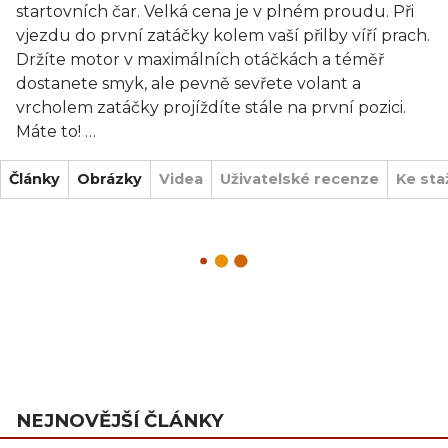
startovních čar. Velká cena je v plném proudu. Při
vjezdu do první zatáčky kolem vaší přilby víří prach.
Držíte motor v maximálních otáčkách a téměř
dostanete smyk, ale pevně sevřete volant a
vrcholem zatáčky projíždíte stále na první pozici.
Máte to!
Články
Chcete-li se udržet v čele, musíte svůj ze svého
Obrázky
Videa
Uživatelské recenze
Ke sta
vozu dostat maximum. Vydrží vaše auto dlouhé
rovinky, nebo vám v poslední zatáčce selže motor,
protože jste ho až příliš zahřáli?
Hra HEAT, která je založena na jednoduchých a
intuitivních principech, vás posadí na za volant při
chaotických automobilových závodech 60. letech
20. století. Výběr správných vylepšení pro váš vůz
vám pomůže projíždět zatáčky a dostatečně chladit
NEJNOVĚJŠÍ ČLÁNKY
motor, abyste si udrželi maximální rychlost. Klíčem
k vítězství přesto nakonec budou vaše řidičské