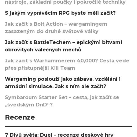
nástroje, základní poučky i pokročilé techniky
S jakým vyprávěcím RPG byste měli začít?
Jak začít s Bolt Action – wargamingem
zasazeným do druhé světové války
Jak začít s BattleTechem – epickými bitvami
obrovitých válečných mechů
Jak začít s Warhammerem 40,000? Cesta vede
přes přístupnější Kill Team
Wargaming poslouží jako zábava, vzdělání i
armádní simulace. Jak s ním ale začít?
Symbaroum Starter Set – cesta, jak začít se
„švédským DnD“?
Recenze
7 Divů světa: Duel - recenze deskové hry