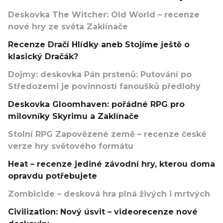
Deskovka The Witcher: Old World – recenze
nové hry ze světa Zaklínače
Recenze Dračí Hlídky aneb Stojíme ještě o
klasický Dračák?
Dojmy: deskovka Pán prstenů: Putování po
Středozemi je povinností fanoušků předlohy
Deskovka Gloomhaven: pořádné RPG pro
milovníky Skyrimu a Zaklínače
Stolní RPG Zapovězené země – recenze české
verze hry světového formátu
Heat – recenze jediné závodní hry, kterou doma
opravdu potřebujete
Zombicide – desková hra plná živých i mrtvých
Civilization: Nový úsvit – videorecenze nové