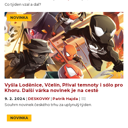
Co týden vzal a dal?
NOVINKA
Vyšla Loděnice, Včelín, Příval temnoty i sólo pro
Khoru. Další várka novinek je na cestě
9. 2. 2024
|
DESKOVKY
|
Patrik Hajda
|
Souhrn novinek českého trhu za uplynulý týden.
NOVINKA