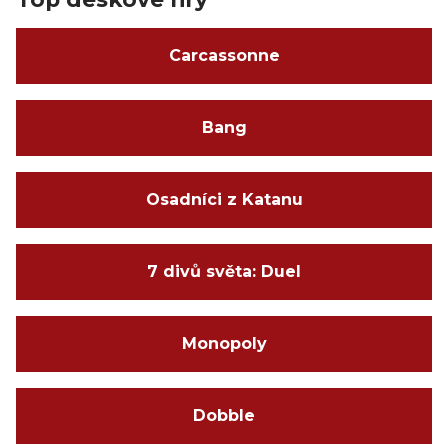
Carcassonne
Bang
Osadníci z Katanu
7 divů světa: Duel
Monopoly
Dobble