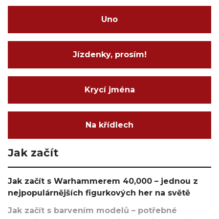
Uno
Jízdenky, prosím!
Krycí jména
Na křídlech
Jak začít
Jak začít s Warhammerem 40,000 – jednou z
nejpopulárnějších figurkových her na světě
Jak začít s barvením modelů – potřebné