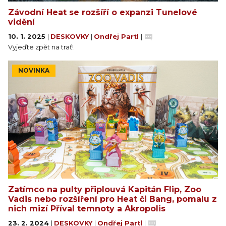
Závodní Heat se rozšíří o expanzi Tunelové
vidění
10. 1. 2025
|
DESKOVKY
|
Ondřej Partl
|
Vyjeďte zpět na trať!
NOVINKA
Zatímco na pulty připlouvá Kapitán Flip, Zoo
Vadis nebo rozšíření pro Heat či Bang, pomalu z
nich mizí Příval temnoty a Akropolis
23. 2. 2024
|
DESKOVKY
|
Ondřej Partl
|