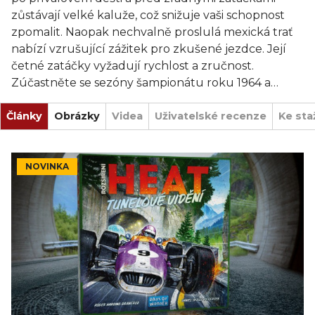
zůstávají velké kaluže, což snižuje vaši schopnost
zpomalit. Naopak nechvalně proslulá mexická trať
nabízí vzrušující zážitek pro zkušené jezdce. Její
četné zatáčky vyžadují rychlost a zručnost.
Zúčastněte se sezóny šampionátu roku 1964 a
objevte nové karty vylepšení, které vám pomohou
Články
ochladit vaše auto a překonat nebezpečí těchto
Obrázky
Videa
Uživatelské recenze
Ke sta
nových tratí. Toto rozšíření obsahuje rovněž
všechny komponenty pro dalšího hráče, který se
může připojit k vašim závodům.
NOVINKA