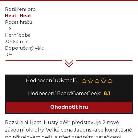
Rozšíření pro:
Heat
,
Heat
Počet hráčů:
1-6
Herní doba:
30-60 min.
Doporučený věk:
10+
Hodnocení uživatelů:
Hodnocení BoardGameGeek:
8.1
Ohodnotit hru
Rozšíření Heat: Hustý déšť představuje 2 nové
závodní okruhy. Velká cena Japonska se koná těsně
po přívalovém dešti a před zrádnými zatáčkami