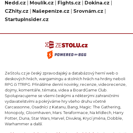
Nedd.cz
|
Moulík.cz
|
Fights.cz
|
Dokina.cz
|
CZhity.cz
|
Našepeníze.cz
|
Srovnám.cz
|
StartupInsider.cz
ZeStolu.cz je český zpravodajský a databázový herní web o
deskových hrách, wargamingu a stolních hrách na hrdiny neboli
RPG či TTRPG. Přinášíme denní novinky, recenze, videorecenze,
dojmy, komentáře, témata, videa a BoardGame Club.
Spolupracujeme se všemi českými a některými zahraničními
vydavatelstvími a pokrýváme hry všeho druhu včetně
Carcassonne, Osadníci z Katanu, Bang, Magic: The Gathering,
Monopoly, Gloomhaven, Mars: Teraformace, Na křídlech, Harry
Potter, Duna, Star Wars, Marvel, Divukraj, Krycí jména, Dobble,
Warhammer a další.