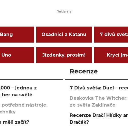
Bang
Osadníci z Katanu
7 divů svět
Uno
Jízdenky, prosím!
Krycí j
Recenze
000 – jednou z
7 Divů světa: Duel - r
 her na světě
Deskovka The Witcher:
 potřebné nástroje,
ze světa Zaklínače
echniky
Recenze Dračí Hlídky an
 měli začít?
Dračák?