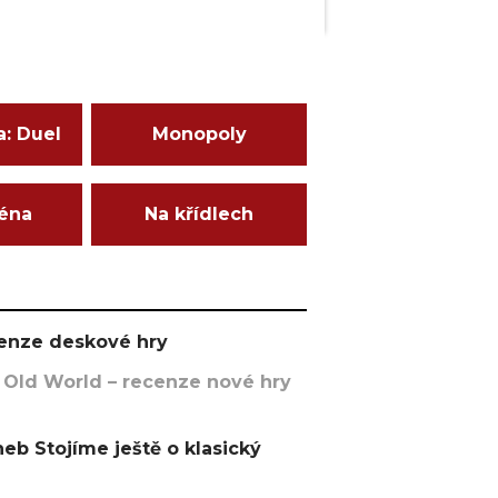
a: Duel
Monopoly
ména
Na křídlech
ecenze deskové hry
 Old World – recenze nové hry
eb Stojíme ještě o klasický