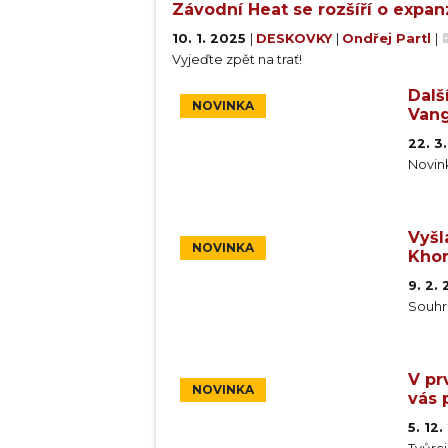
Závodní Heat se rozšíří o expan
10. 1. 2025
|
DESKOVKY
|
Ondřej Partl
|
Vyjeďte zpět na trať!
Dalš
NOVINKA
Vang
22. 3
Novin
Vyšl
NOVINKA
Khor
9. 2.
Souhrn
V pr
NOVINKA
vás 
5. 12