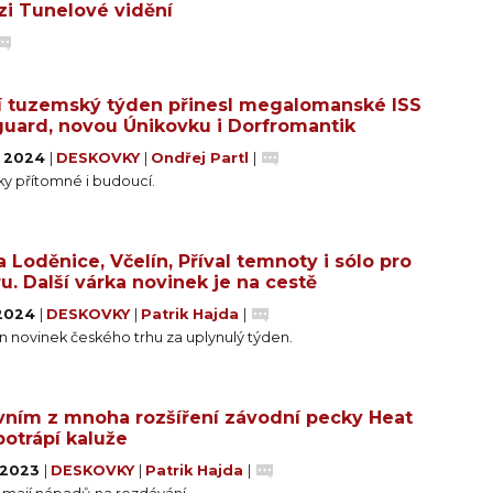
zi Tunelové vidění
í tuzemský týden přinesl megalomanské ISS
uard, novou Únikovku i Dorfromantik
. 2024
|
DESKOVKY
|
Ondřej Partl
|
ky přítomné i budoucí.
a Loděnice, Včelín, Příval temnoty i sólo pro
u. Další várka novinek je na cestě
 2024
|
DESKOVKY
|
Patrik Hajda
|
 novinek českého trhu za uplynulý týden.
vním z mnoha rozšíření závodní pecky Heat
potrápí kaluže
. 2023
|
DESKOVKY
|
Patrik Hajda
|