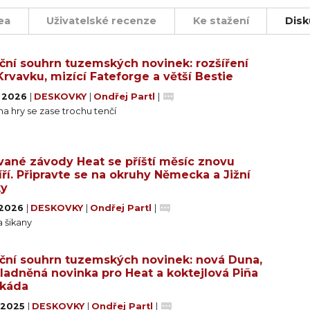
íte svůj ze svého vozu dostat maximum. Vydrží vaše auto
ože jste ho až příliš zahřáli?
ea
Uživatelské recenze
Ke stažení
Disk
ednoduchých a intuitivních principech, vás posadí na za 
ční souhrn tuzemských novinek: rozšíření
ech 20. století. Výběr správných vylepšení pro váš vůz
Krvavku, mizící Fateforge a větší Bestie
 si udrželi maximální rychlost. Klíčem k vítězství přest
. 2026
|
DESKOVKY
|
Ondřej Partl
|
na hry se zase trochu tenčí
odu nebo využijte systém šampionátu a odehrajte celo
ým závodem a získejte nejvyšší příčku na stupních vítěz
vané závody Heat se příští měsíc znovu
íří. Připravte se na okruhy Německa a Jižní
idat legendární automatické řidiče, abyste mohli hrát s
ky
. 2026
|
DESKOVKY
|
Ondřej Partl
|
a šikany
ční souhrn tuzemských novinek: nová Duna,
ladněná novinka pro Heat a koktejlová Piña
tkáda
. 2025
|
DESKOVKY
|
Ondřej Partl
|