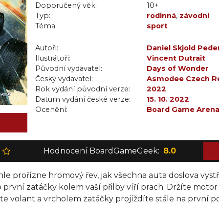
Doporučený věk:
10+
Typ:
rodinná
,
závodní
Téma:
sport
Autoři:
Daniel Skjold Ped
Ilustrátoři:
Vincent Dutrait
Původní vydavatel:
Days of Wonder
Český vydavatel:
Asmodee Czech Re
Rok vydání původní verze:
2022
Datum vydání české verze:
15. 10. 2022
Ocenění:
Board Game Arena 
(2024)
,
Trolí palec:
Hodnocení BoardGameGeek:
8.0
e prořízne hromový řev, jak všechna auta doslova vystře
 první zatáčky kolem vaší přilby víří prach. Držíte mot
e volant a vrcholem zatáčky projíždíte stále na první poz