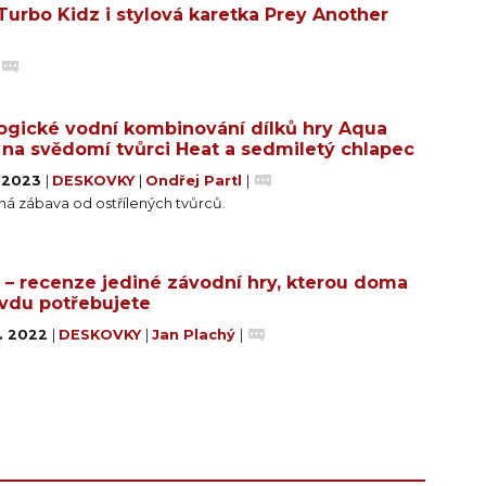
urbo Kidz i stylová karetka Prey Another
ogické vodní kombinování dílků hry Aqua
 na svědomí tvůrci Heat a sedmiletý chlapec
. 2023
|
DESKOVKY
|
Ondřej Partl
|
ná zábava od ostřílených tvůrců.
 – recenze jediné závodní hry, kterou doma
vdu potřebujete
1. 2022
|
DESKOVKY
|
Jan Plachý
|