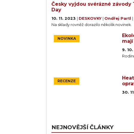
Česky vyjdou svérázné závody T
Day
10. 11. 2023
|
DESKOVKY
|
Ondřej Partl
|
Na sklady rovněž dorazilo několik novinek.
Ekol
NOVINKA
mají
9. 10
Rodin
Heat
RECENZE
opra
30. 1
NEJNOVĚJŠÍ ČLÁNKY