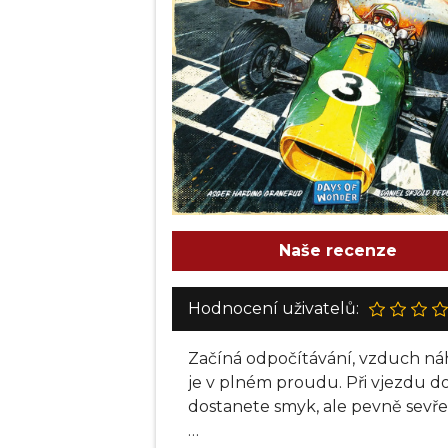
Naše recenze
Hodnocení uživatelů:
Začíná odpočítávání, vzduch náhl
je v plném proudu. Při vjezdu do
dostanete smyk, ale pevně sevřet