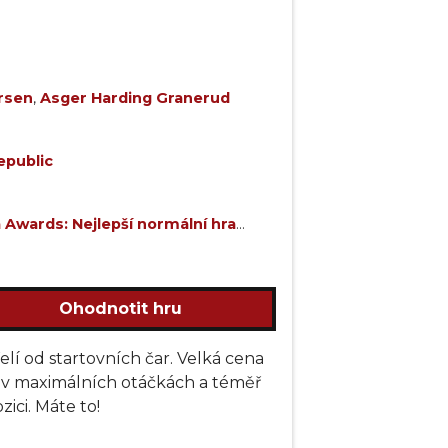
ersen
,
Asger Harding Granerud
public
Awards: Nejlepší normální hra
 Nejlepší rodinná hra (2022)
Ohodnotit hru
lí od startovních čar. Velká cena
or v maximálních otáčkách a téměř
ici. Máte to!