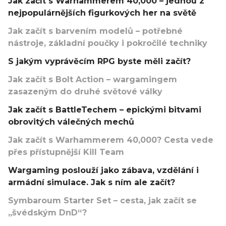
Jak začít s Warhammerem 40,000 – jednou z
nejpopulárnějších figurkových her na světě
Jak začít s barvením modelů – potřebné
nástroje, základní poučky i pokročilé techniky
S jakým vyprávěcím RPG byste měli začít?
Jak začít s Bolt Action – wargamingem
zasazeným do druhé světové války
Jak začít s BattleTechem – epickými bitvami
obrovitých válečných mechů
Jak začít s Warhammerem 40,000? Cesta vede
přes přístupnější Kill Team
Wargaming poslouží jako zábava, vzdělání i
armádní simulace. Jak s ním ale začít?
Symbaroum Starter Set – cesta, jak začít se
„švédským DnD“?