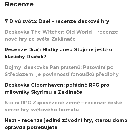
Recenze
7 Divů světa: Duel - recenze deskové hry
Deskovka The Witcher: Old World – recenze
nové hry ze světa Zaklínače
Recenze Dračí Hlídky aneb Stojíme ještě o
klasický Dračák?
Dojmy: deskovka Pán prstenů: Putování po
Středozemi je povinností fanoušků předlohy
Deskovka Gloomhaven: pořádné RPG pro
milovníky Skyrimu a Zaklínače
Stolní RPG Zapovězené země – recenze české
verze hry světového formátu
Heat – recenze jediné závodní hry, kterou doma
opravdu potřebujete