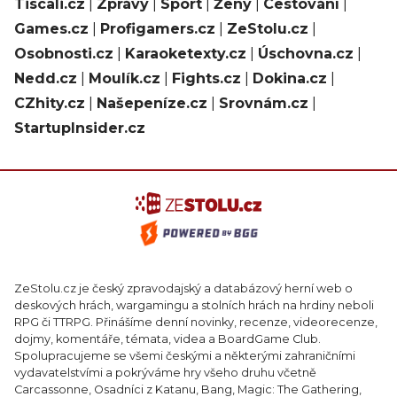
Tiscali.cz
|
Zprávy
|
Sport
|
Ženy
|
Cestování
|
Games.cz
|
Profigamers.cz
|
ZeStolu.cz
|
Osobnosti.cz
|
Karaoketexty.cz
|
Úschovna.cz
|
Nedd.cz
|
Moulík.cz
|
Fights.cz
|
Dokina.cz
|
CZhity.cz
|
Našepeníze.cz
|
Srovnám.cz
|
StartupInsider.cz
ZeStolu.cz je český zpravodajský a databázový herní web o
deskových hrách, wargamingu a stolních hrách na hrdiny neboli
RPG či TTRPG. Přinášíme denní novinky, recenze, videorecenze,
dojmy, komentáře, témata, videa a BoardGame Club.
Spolupracujeme se všemi českými a některými zahraničními
vydavatelstvími a pokrýváme hry všeho druhu včetně
Carcassonne, Osadníci z Katanu, Bang, Magic: The Gathering,