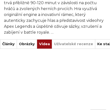
trvá přibližně 90-120 minut v závislosti na počtu
hráčů a zvolených herních prvcích. Hra využívá
originální engine a inovativní rámec, který
autenticky zachycuje hlas a představivost videohry
Apex Legends a úspěšně oživuje sázky, vzrušení a
zabíjení v battle royale.
Články
Hlavní zážitek se odehrává na mapě Kings Canyon a
Obrázky
Videa
Uživatelské recenze
Ke sta
je zaměřen na závěrečnou zónu, kde se odehrává
konečná konfrontace. Každý hráč se ujme role
jedinečné legendy. Hráči se aktivují tým po týmu,
snaží se v zápalu boje přelstít nepřátele a ztvárnit
nepředvídatelné, nezapomenutelné momenty
známé z původní hry prostřednictvím zajištění
klíčových pozic na mapě, ukořistění cenné kořisti
vteřinu před druhým hráčem nebo třeba
ponořením se za kryt či zaštítění spoluhráče právě
včas, aby ho zachránili před zapomněním...