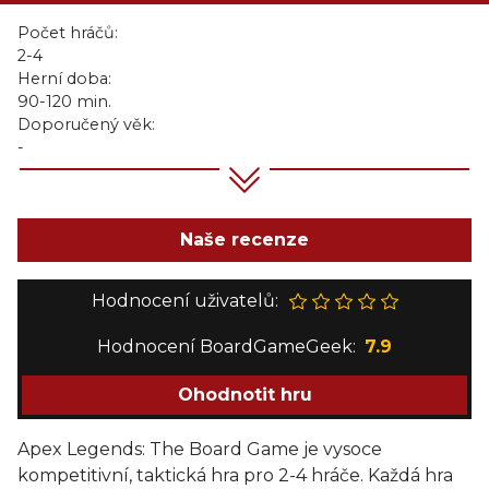
Počet hráčů:
2-4
Herní doba:
90-120 min.
Doporučený věk:
-
Naše recenze
Hodnocení uživatelů:
Hodnocení BoardGameGeek:
7.9
Ohodnotit hru
Apex Legends: The Board Game je vysoce
kompetitivní, taktická hra pro 2-4 hráče. Každá hra