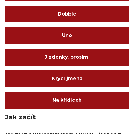
Dobble
Uno
Jízdenky, prosím!
Krycí jména
Na křídlech
Jak začít