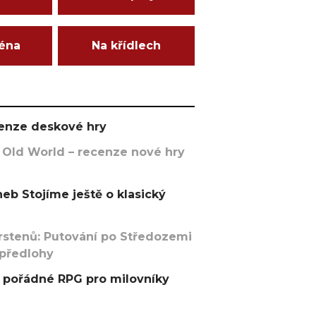
ména
Na křídlech
ecenze deskové hry
 Old World – recenze nové hry
eb Stojíme ještě o klasický
rstenů: Putování po Středozemi
 předlohy
pořádné RPG pro milovníky