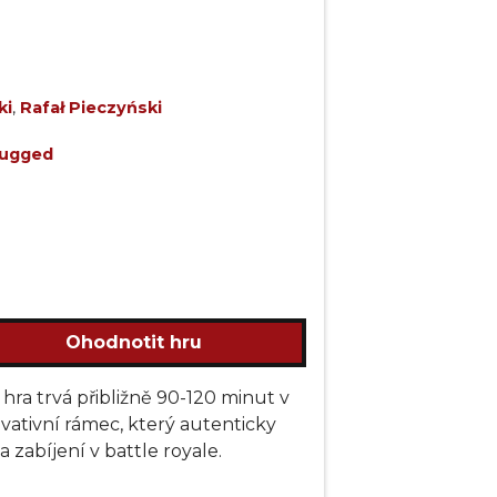
ki
,
Rafał Pieczyński
lugged
Ohodnotit hru
hra trvá přibližně 90-120 minut v
ovativní rámec, který autenticky
 zabíjení v battle royale.