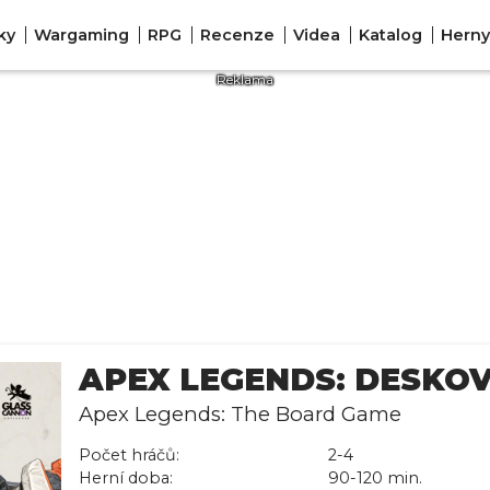
ky
Wargaming
RPG
Recenze
Videa
Katalog
Herny
APEX LEGENDS: DESKO
Apex Legends: The Board Game
Počet hráčů:
2-4
Herní doba:
90-120 min.