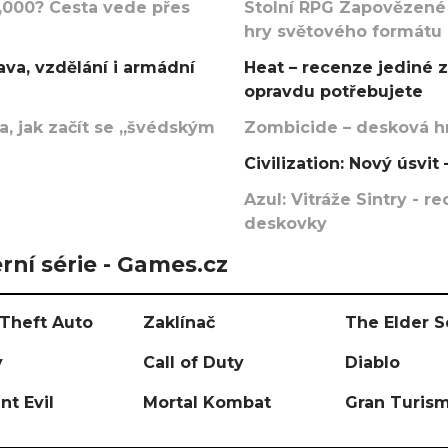
000? Cesta vede přes
Stolní RPG Zapovězené
hry světového formátu
va, vzdělání i armádní
Heat – recenze jediné 
opravdu potřebujete
, jak začít se „švédským
Zombicide – desková hr
Civilization: Nový úsvi
Azul: Vitráže Sintry - 
deskovky
rní série - Games.cz
Theft Auto
Zaklínač
The Elder S
y
Call of Duty
Diablo
nt Evil
Mortal Kombat
Gran Turis