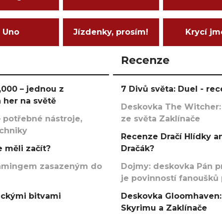
Uno
Jízdenky, prosím!
Krycí j
Recenze
000 – jednou z
7 Divů světa: Duel - r
 her na světě
Deskovka The Witcher:
 potřebné nástroje,
ze světa Zaklínače
echniky
Recenze Dračí Hlídky an
 měli začít?
Dračák?
argamingem zasazeným do
Dojmy: deskovka Pán p
je povinností fanoušků
ickými bitvami
Deskovka Gloomhaven: 
Skyrimu a Zaklínače