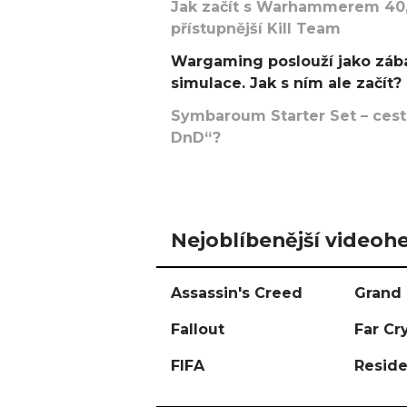
Jak začít s Warhammerem 40,
přístupnější Kill Team
Wargaming poslouží jako zába
simulace. Jak s ním ale začít?
Symbaroum Starter Set – cesta
DnD“?
Nejoblíbenější videohe
Assassin's Creed
Grand 
Fallout
Far Cr
FIFA
Reside