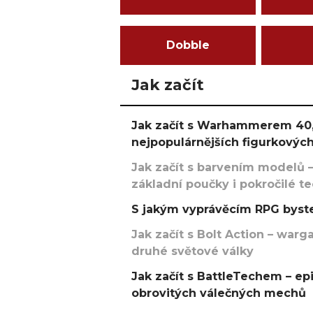
Dobble
Jak začít
Jak začít s Warhammerem 40,
nejpopulárnějších figurkových
Jak začít s barvením modelů –
základní poučky i pokročilé t
S jakým vyprávěcím RPG byste
Jak začít s Bolt Action – w
druhé světové války
Jak začít s BattleTechem – ep
obrovitých válečných mechů