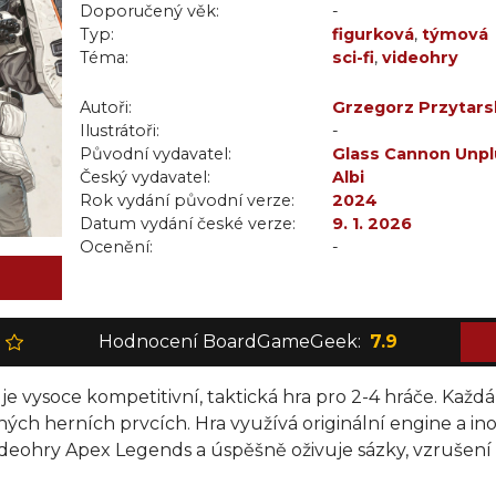
Doporučený věk:
-
Typ:
figurková
,
týmová
Téma:
sci-fi
,
videohry
Autoři:
Grzegorz Przytars
Ilustrátoři:
-
Původní vydavatel:
Glass Cannon Unp
Český vydavatel:
Albi
Rok vydání původní verze:
2024
Datum vydání české verze:
9. 1. 2026
Ocenění:
-
Hodnocení BoardGameGeek:
7.9
vysoce kompetitivní, taktická hra pro 2-4 hráče. Každá 
ených herních prvcích. Hra využívá originální engine a in
ideohry Apex Legends a úspěšně oživuje sázky, vzrušení a