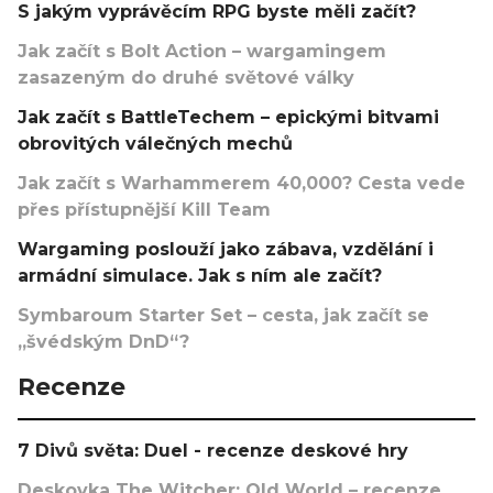
S jakým vyprávěcím RPG byste měli začít?
Jak začít s Bolt Action – wargamingem
zasazeným do druhé světové války
Jak začít s BattleTechem – epickými bitvami
obrovitých válečných mechů
Jak začít s Warhammerem 40,000? Cesta vede
přes přístupnější Kill Team
Wargaming poslouží jako zábava, vzdělání i
armádní simulace. Jak s ním ale začít?
Symbaroum Starter Set – cesta, jak začít se
„švédským DnD“?
Recenze
7 Divů světa: Duel - recenze deskové hry
Deskovka The Witcher: Old World – recenze