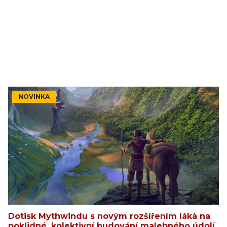
NOVINKA
Dotisk Mythwindu s novým rozšířením láká na
poklidné, kolektivní budování malebného údolí