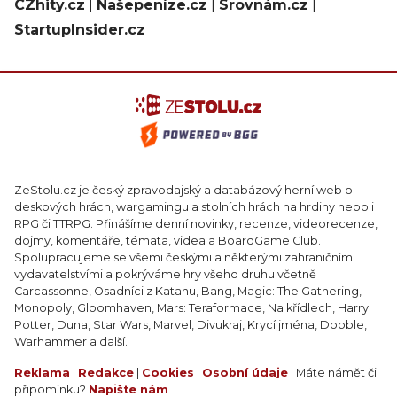
CZhity.cz
|
Našepeníze.cz
|
Srovnám.cz
|
StartupInsider.cz
ZeStolu.cz je český zpravodajský a databázový herní web o
deskových hrách, wargamingu a stolních hrách na hrdiny neboli
RPG či TTRPG. Přinášíme denní novinky, recenze, videorecenze,
dojmy, komentáře, témata, videa a BoardGame Club.
Spolupracujeme se všemi českými a některými zahraničními
vydavatelstvími a pokrýváme hry všeho druhu včetně
Carcassonne, Osadníci z Katanu, Bang, Magic: The Gathering,
Monopoly, Gloomhaven, Mars: Teraformace, Na křídlech, Harry
Potter, Duna, Star Wars, Marvel, Divukraj, Krycí jména, Dobble,
Warhammer a další.
Reklama
|
Redakce
|
Cookies
|
Osobní údaje
| Máte námět či
připomínku?
Napište nám