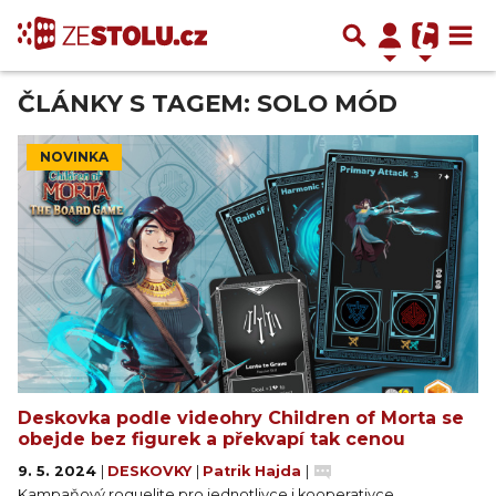
ČLÁNKY S TAGEM: SOLO MÓD
NOVINKA
Deskovka podle videohry Children of Morta se
obejde bez figurek a překvapí tak cenou
9. 5. 2024
|
DESKOVKY
|
Patrik Hajda
|
Kampaňový roguelite pro jednotlivce i kooperativce.