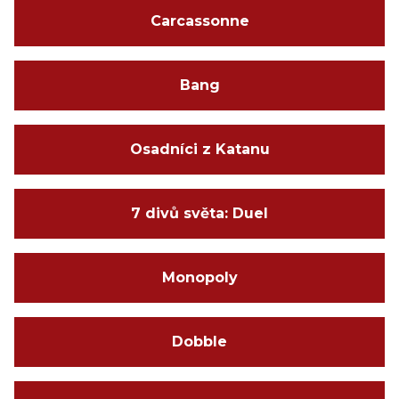
Carcassonne
Bang
Osadníci z Katanu
7 divů světa: Duel
Monopoly
Dobble