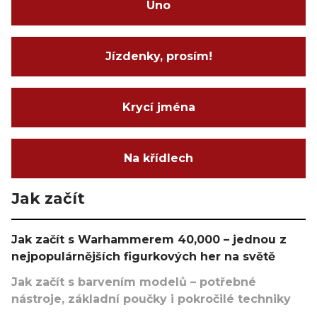
Uno
Jízdenky, prosím!
Krycí jména
Na křídlech
Jak začít
Jak začít s Warhammerem 40,000 – jednou z
nejpopulárnějších figurkových her na světě
Jak začít s barvením modelů – potřebné
nástroje, základní poučky i pokročilé techniky