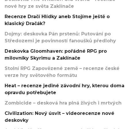
nové hry ze světa Zaklínače
Recenze Dračí Hlídky aneb Stojíme ještě o
klasický Dračák?
Dojmy: deskovka Pán prstenů: Putování po
Středozemi je povinností fanoušků předlohy
Deskovka Gloomhaven: pořádné RPG pro
milovníky Skyrimu a Zaklínače
Stolní RPG Zapovězené země – recenze české
verze hry světového formátu
Heat – recenze jediné závodní hry, kterou doma
opravdu potřebujete
Zombicide – desková hra plná živých i mrtvých
Civilization: Nový úsvit – videorecenze nové
deskovky