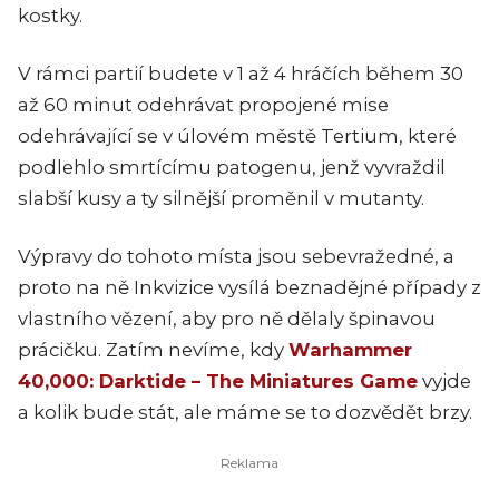
kostky.
V rámci partií budete v 1 až 4 hráčích během 30
až 60 minut odehrávat propojené mise
odehrávající se v úlovém městě Tertium, které
podlehlo smrtícímu patogenu, jenž vyvraždil
slabší kusy a ty silnější proměnil v mutanty.
Výpravy do tohoto místa jsou sebevražedné, a
proto na ně Inkvizice vysílá beznadějné případy z
vlastního vězení, aby pro ně dělaly špinavou
prácičku. Zatím nevíme, kdy
Warhammer
40,000: Darktide – The Miniatures Game
vyjde
a kolik bude stát, ale máme se to dozvědět brzy.