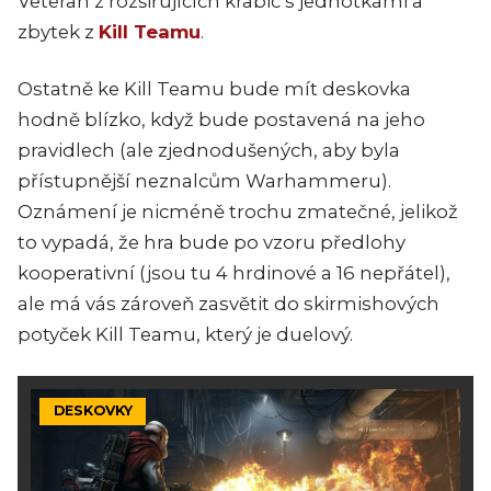
Veteran z rozšiřujících krabic s jednotkami a
zbytek z
Kill Teamu
.
Ostatně ke Kill Teamu bude mít deskovka
hodně blízko, když bude postavená na jeho
pravidlech (ale zjednodušených, aby byla
přístupnější neznalcům Warhammeru).
Oznámení je nicméně trochu zmatečné, jelikož
to vypadá, že hra bude po vzoru předlohy
kooperativní (jsou tu 4 hrdinové a 16 nepřátel),
ale má vás zároveň zasvětit do skirmishových
potyček Kill Teamu, který je duelový.
DESKOVKY