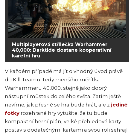
Multiplayerová střílečka Warhammer
40,000: Darktide dostane kooperativní
karetní hru
V každém případě má jít o vhodný úvod právě
do Kill Teamu, tedy menšího měřítka
Warhammeru 40,000, stejně jako dobrý
nástupní můstek do celého světa. Zatím ještě
nevíme, jak přesně se hra bude hrát, ale z
jediné
fotky
rozehrané hry vytušíte, že tu bude
kompaktní herní plán, velké přehledové karty
postav s dodatečnými kartami a svou roli sehrají