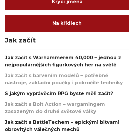
Krycí jména
Na křídlech
Jak začít
Jak začít s Warhammerem 40,000 – jednou z
nejpopulárnějších figurkových her na světě
Jak začít s barvením modelů – potřebné
nástroje, základní poučky i pokročilé techniky
S jakým vyprávěcím RPG byste měli začít?
Jak začít s Bolt Action – wargamingem
zasazeným do druhé světové války
Jak začít s BattleTechem – epickými bitvami
obrovitých válečných mechů