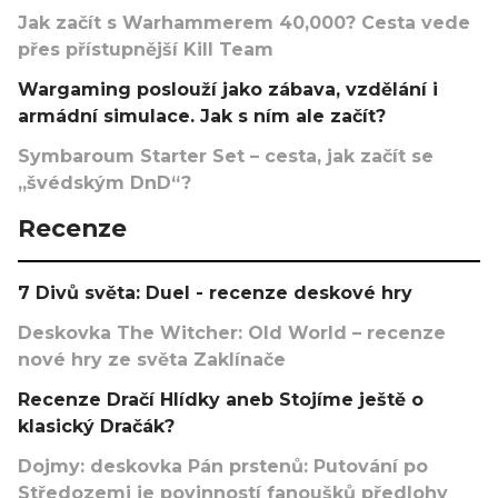
Jak začít s Warhammerem 40,000? Cesta vede
přes přístupnější Kill Team
Wargaming poslouží jako zábava, vzdělání i
armádní simulace. Jak s ním ale začít?
Symbaroum Starter Set – cesta, jak začít se
„švédským DnD“?
Recenze
7 Divů světa: Duel - recenze deskové hry
Deskovka The Witcher: Old World – recenze
nové hry ze světa Zaklínače
Recenze Dračí Hlídky aneb Stojíme ještě o
klasický Dračák?
Dojmy: deskovka Pán prstenů: Putování po
Středozemi je povinností fanoušků předlohy