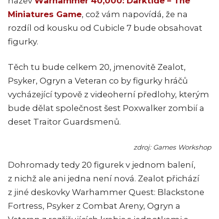
název
Warhammer 40,000: Darktide – The
Miniatures Game
, což vám napovídá, že na
rozdíl od kousku od Cubicle 7 bude obsahovat
figurky.
Těch tu bude celkem 20, jmenovitě Zealot,
Psyker, Ogryn a Veteran co by figurky hráčů
vycházející typově z videoherní předlohy, kterým
bude dělat společnost šest Poxwalker zombií a
deset Traitor Guardsmenů.
zdroj: Games Workshop
Dohromady tedy 20 figurek v jednom balení,
z nichž ale ani jedna není nová. Zealot přichází
z jiné deskovky Warhammer Quest: Blackstone
Fortress, Psyker z Combat Areny, Ogryn a