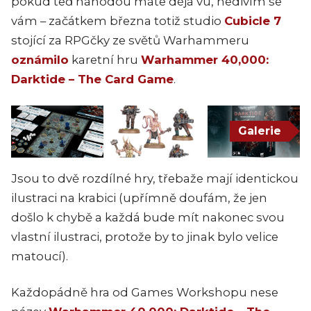
pokud teď náhodou máte déjà vu, nedivím se
vám – začátkem března totiž studio
Cubicle 7
stojící za RPGčky ze světů Warhammeru
oznámilo
karetní hru
Warhammer 40,000:
Darktide – The Card Game
.
Galerie
Jsou to dvě rozdílné hry, třebaže mají identickou
ilustraci na krabici (upřímně doufám, že jen
došlo k chybě a každá bude mít nakonec svou
vlastní ilustraci, protože by to jinak bylo velice
matoucí).
Každopádně hra od Games Workshopu nese