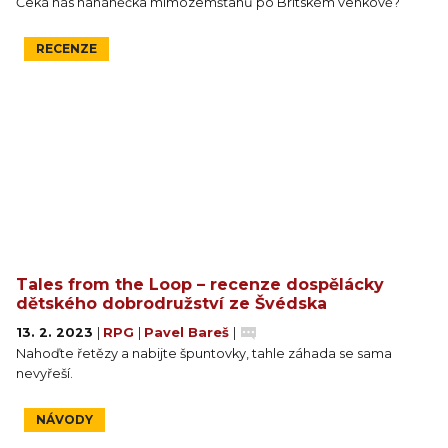
Čeká nás naháněčka mimozemšťanů po Britském venkově?
RECENZE
Tales from the Loop – recenze dospělácky
dětského dobrodružství ze Švédska
13. 2. 2023
|
RPG
|
Pavel Bareš
|
Nahoďte řetězy a nabijte špuntovky, tahle záhada se sama
nevyřeší.
NÁVODY