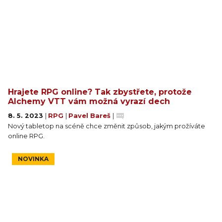
Hrajete RPG online? Tak zbystřete, protože
Alchemy VTT vám možná vyrazí dech
8. 5. 2023
|
RPG
|
Pavel Bareš
|
Nový tabletop na scéně chce změnit způsob, jakým prožíváte
online RPG.
NOVINKA