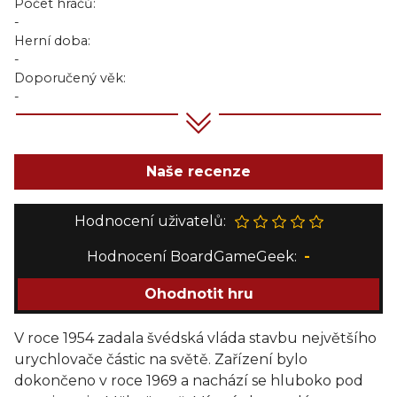
Počet hráčů:
-
Herní doba:
-
Doporučený věk:
-
Naše recenze
Hodnocení uživatelů:
Hodnocení BoardGameGeek:
-
Ohodnotit hru
V roce 1954 zadala švédská vláda stavbu největšího
urychlovače částic na světě. Zařízení bylo
dokončeno v roce 1969 a nachází se hluboko pod