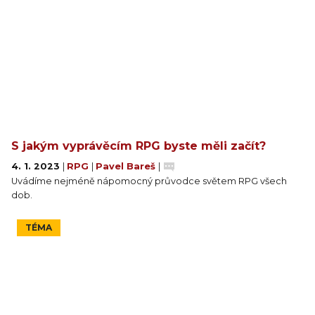
S jakým vyprávěcím RPG byste měli začít?
4. 1. 2023
|
RPG
|
Pavel Bareš
|
Uvádíme nejméně nápomocný průvodce světem RPG všech
dob.
TÉMA