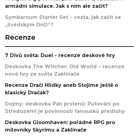
armádní simulace. Jak s ním ale začít?
Symbaroum Starter Set – cesta, jak začít se
„švédským DnD“?
Recenze
7 Divů světa: Duel - recenze deskové hry
Deskovka The Witcher: Old World – recenze
nové hry ze světa Zaklínače
Recenze Dračí Hlídky aneb Stojíme ještě o
klasický Dračák?
Dojmy: deskovka Pán prstenů: Putování po
Středozemi je povinností fanoušků předlohy
Deskovka Gloomhaven: pořádné RPG pro
milovníky Skyrimu a Zaklínače