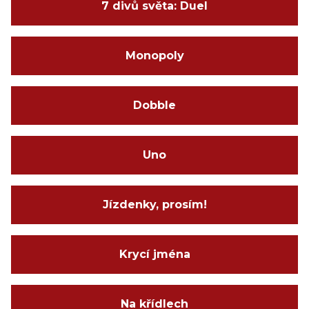
7 divů světa: Duel
Monopoly
Dobble
Uno
Jízdenky, prosím!
Krycí jména
Na křídlech