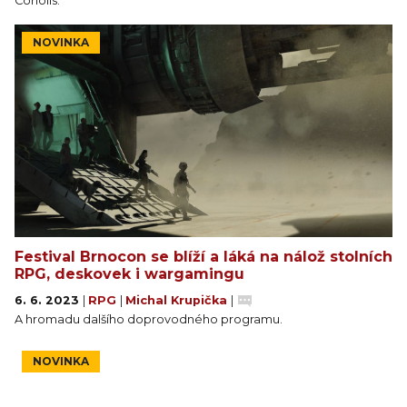
Coriolis.
oceňovaný herní scénárista a autor Matt Forbeck.
NOVINKA
Festival Brnocon se blíží a láká na nálož stolních
RPG, deskovek i wargamingu
6. 6. 2023
|
RPG
|
Michal Krupička
|
A hromadu dalšího doprovodného programu.
NOVINKA