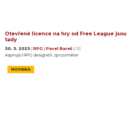
Otevřené licence na hry od Free League jsou
tady
30. 3. 2023
|
RPG
|
Pavel Bareš
|
Aspirující RPG designéři, zpozorněte!
NOVINKA