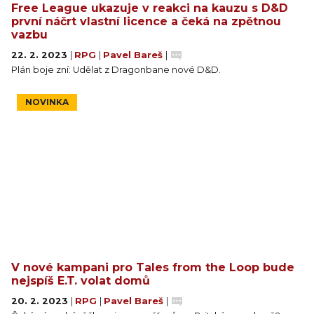
Free League ukazuje v reakci na kauzu s D&D
první náčrt vlastní licence a čeká na zpětnou
vazbu
22. 2. 2023
|
RPG
|
Pavel Bareš
|
Plán boje zní: Udělat z Dragonbane nové D&D.
NOVINKA
V nové kampani pro Tales from the Loop bude
nejspíš E.T. volat domů
20. 2. 2023
|
RPG
|
Pavel Bareš
|