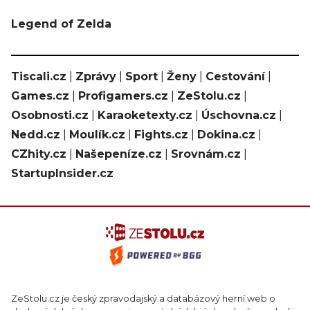
Legend of Zelda
Tiscali.cz
|
Zprávy
|
Sport
|
Ženy
|
Cestování
|
Games.cz
|
Profigamers.cz
|
ZeStolu.cz
|
Osobnosti.cz
|
Karaoketexty.cz
|
Úschovna.cz
|
Nedd.cz
|
Moulík.cz
|
Fights.cz
|
Dokina.cz
|
CZhity.cz
|
Našepeníze.cz
|
Srovnám.cz
|
StartupInsider.cz
ZeStolu.cz je český zpravodajský a databázový herní web o