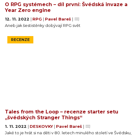
O RPG systémech – díl první: Švédská invaze a
Year Zero engine
12. 11. 2022
|
RPG
|
Pavel Bareš
|
Aneb jak šestistěnky dobývají RPG svět
RECENZE
Tales from the Loop – recenze starter setu
„švédských Stranger Things“
1. 11. 2022
|
DESKOVKY
|
Pavel Bareš
|
Jaké to je hrát si na děti v 80. letech minulého století ve Švédsku,