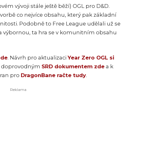
vém vývoji stále ještě běží) OGL pro D&D.
vorbě co nejvíce obsahu, který pak základní
nitosti. Podobně to Free League udělali už se
 na výbornou, ta hra se v komunitním obsahu
zde
. Návrh pro aktualizaci
Year Zero OGL si
s doprovodným
SRD dokumentem zde
a k
tran pro
DragonBane račte tudy
.