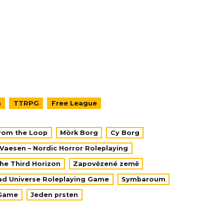
á
TTRPG
Free League
from the Loop
Mörk Borg
Cy Borg
Vaesen – Nordic Horror Roleplaying
The Third Horizon
Zapovězené země
ad Universe Roleplaying Game
Symbaroum
 Game
Jeden prsten