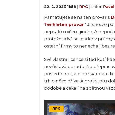
22. 2. 2023 11:58
|
RPG
| autor:
Pavel
Pamatujete se na ten provar s
D
Tenhleten provar
? Jasně, že pa
nepsali o ničem jiném. A nepoch
protože když se leader
v průmysl
ostatní firmy to nenechají bez r
Své vlastní licence si teď kutí k
nezůstává pozadu. Na přepracová
poslední rok, ale po skandálu lic
trh o něco dříve. A pro jistotu d
podobě a čekají na zpětnou vaz
RPG