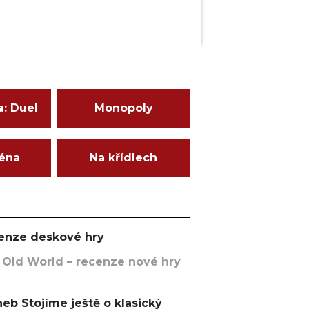
a: Duel
Monopoly
ména
Na křídlech
ecenze deskové hry
 Old World – recenze nové hry
eb Stojíme ještě o klasický