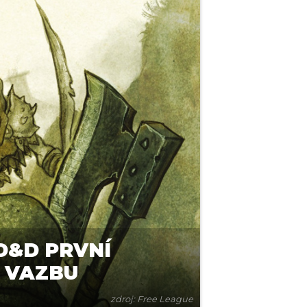
D&D PRVNÍ
U VAZBU
zdroj: Free League