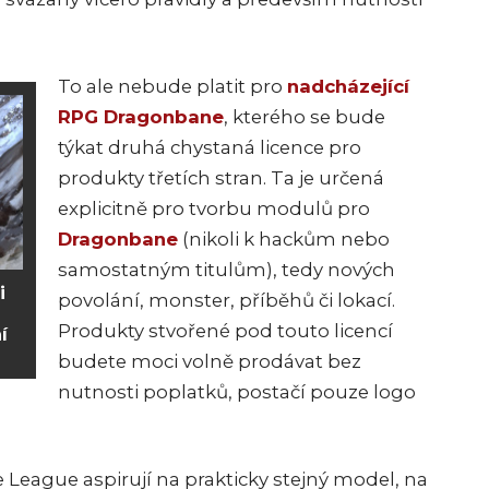
To ale nebude platit p
ro
nadcházející
RPG Dragonbane
, kterého se bude
týkat druhá chystaná licence pro
produkty třetích stran. Ta je určená
explicitně pro tvorbu modulů pro
Dragonbane
(nikoli k hackům nebo
samostatným titulům), tedy nových
i
povolání, monster, příběhů či lokací.
Produkty stvořené pod touto licencí
í
budete moci volně prodáv
at bez
nutnosti poplatků, postačí pouze logo
 League aspirují na prakticky stejný model, na