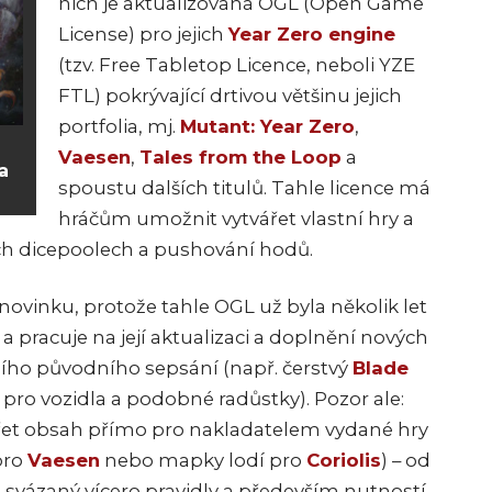
nich je aktualizovaná OGL (Open Game
License) pro jejich
Year Zero engine
(tzv. Free Tabletop Licence, neboli YZE
FTL) pokrývající drtivou většinu jejich
portfolia,
mj.
Mutant: Year Zero
,
Vaesen
,
Tales from the Loop
a
a
spoustu dalších titulů. Tahle licence má
hráčům umožnit vytvářet vlastní hry a
ých dicepoolech a pushování hodů.
novinku, protože tahle OGL už byla několik let
l a pracuje na její aktualizaci a doplnění nových
ejího původního sepsání (např. čerstvý
Blade
a pro vozidla a podobné radůstky). Pozor ale:
t obsah přímo pro nakladatelem vydané hry
pro
Vaesen
nebo mapky lodí pro
Coriolis
)
– od
,
svázaný vícero pravidly a především nutností