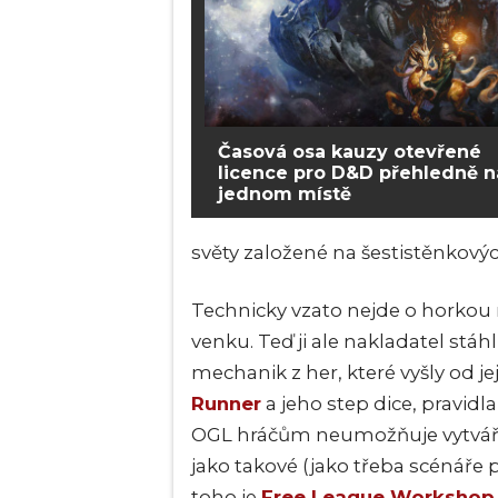
Časová osa kauzy otevřené
licence pro D&D přehledně n
jednom místě
světy založené na šestistěnkov
Technicky vzato nejde o horkou 
venku. Teď ji ale nakladatel stáh
mechanik z her, které vyšly od j
Runner
a jeho step dice, pravidl
OGL hráčům neumožňuje vytváře
jako takové (jako třeba scénáře 
toho j
e
Free League Workshop