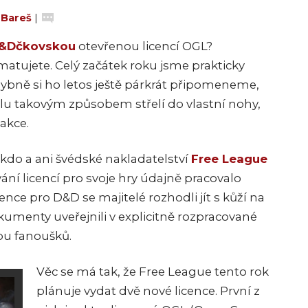
 Bareš
|
&Dčkovskou
otevřenou licencí OGL?
matujete. Celý začátek roku jsme prakticky
ybně si ho letos ještě párkrát připomeneme,
u takovým způsobem střelí do vlastní nohy,
eakce.
dekdo a ani švédské nakladatelství
Free League
ní licencí pro svoje hry údajně pracovalo
ence pro D&D se majitelé rozhodli jít s kůží na
okumenty uveřejnili v explicitně rozpracované
bu fanoušků.
Věc se má tak, že Free League tento rok
plánuje vydat dvě nové licence. První z