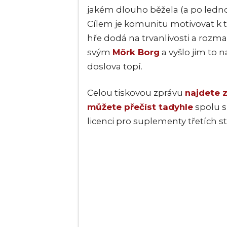
jakém dlouho běžela (a po ledno
Cílem je komunitu motivovat k t
hře dodá na trvanlivosti a rozma
svým
Mörk Borg
a vy
šlo jim to
doslova topí.
Celou tiskovou zpráv
u
najdete 
můžete přečíst tadyhle
spolu 
licenci pro suplementy třetích s