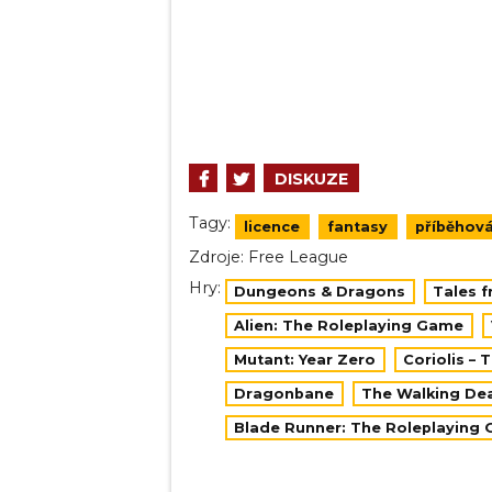
DISKUZE
Tagy:
licence
fantasy
příběhov
Zdroje:
Free League
Hry:
Dungeons & Dragons
Tales 
Alien: The Roleplaying Game
Mutant: Year Zero
Coriolis – 
Dragonbane
The Walking De
Blade Runner: The Roleplaying