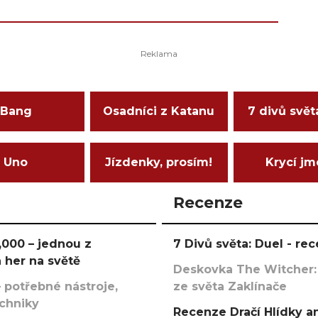
Bang
Osadníci z Katanu
7 divů svět
Uno
Jízdenky, prosím!
Krycí j
Recenze
000 – jednou z
7 Divů světa: Duel - r
 her na světě
Deskovka The Witcher:
 potřebné nástroje,
ze světa Zaklínače
echniky
Recenze Dračí Hlídky an