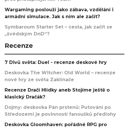
Wargaming poslouží jako zábava, vzdělání i
armádní simulace. Jak s ním ale začít?
Symbaroum Starter Set – cesta, jak začít se
„švédským DnD“?
Recenze
7 Divů světa: Duel - recenze deskové hry
Deskovka The Witcher: Old World – recenze
nové hry ze světa Zaklínače
Recenze Dračí Hlídky aneb Stojíme ještě o
klasický Dračák?
Dojmy: deskovka Pán prstenů: Putování po
Středozemi je povinností fanoušků předlohy
Deskovka Gloomhaven: pořádné RPG pro