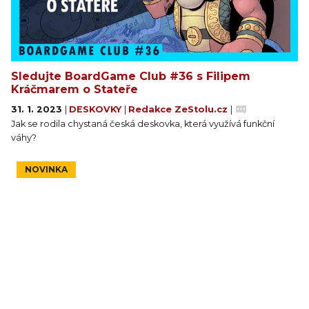
Sledujte BoardGame Club #36 s Filipem
Kráčmarem o Stateře
31. 1. 2023
|
DESKOVKY
|
Redakce ZeStolu.cz
|
Jak se rodila chystaná česká deskovka, která využívá funkční
váhy?
NOVINKA