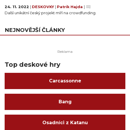
24. 11. 2022
|
DESKOVKY
|
Patrik Hajda
|
Další unikátní český projekt míří na crowdfunding.
NEJNOVĚJŠÍ ČLÁNKY
Top deskové hry
Carcassonne
Bang
Osadníci z Katanu