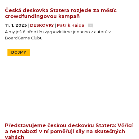
Česká deskovka Statera rozjede za měsíc
crowdfundingovou kampaň
11. 1. 2023
|
DESKOVKY
|
Patrik Hajda
|
A my ještě před tím vyzpovídáme jednoho z autorů v
BoardGame Clubu.
DOJMY
Představujeme českou deskovku Statera: Věřící
a neznabozi v ní poměřují síly na skutečných
vahách