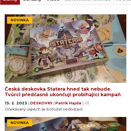
NOVINKA
Česká deskovka Statera hned tak nebude.
Tvůrci předčasně ukončují probíhající kampaň
13. 2. 2023
|
DESKOVKY
|
Patrik Hajda
|
Očekávaný úspěch se bohužel nedostavil.
NOVINKA