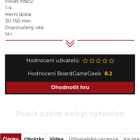
Počet hráčů:
1-4
Herní doba:
30-150 min.
Doporučený věk:
14+
Hodnocení uživatelů:
Hodnocení BoardGameGeek:
8.2
Ohodnotit hru
Popis zatím nebyl vytvořen
Články
Obrázky
Videa
Uživatelské recenze
Ke sta