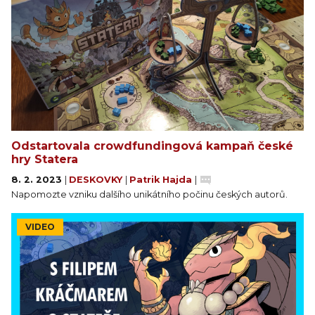
Odstartovala crowdfundingová kampaň české
hry Statera
8. 2. 2023
|
DESKOVKY
|
Patrik Hajda
|
Napomozte vzniku dalšího unikátního počinu českých autorů.
VIDEO