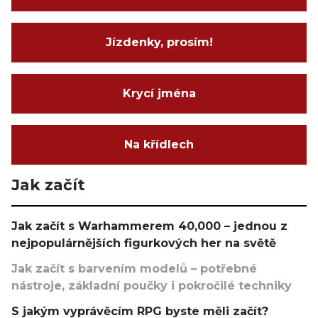
Jízdenky, prosím!
Krycí jména
Na křídlech
Jak začít
Jak začít s Warhammerem 40,000 – jednou z
nejpopulárnějších figurkových her na světě
Jak začít s barvením modelů – potřebné
nástroje, základní poučky i pokročilé techniky
S jakým vyprávěcím RPG byste měli začít?