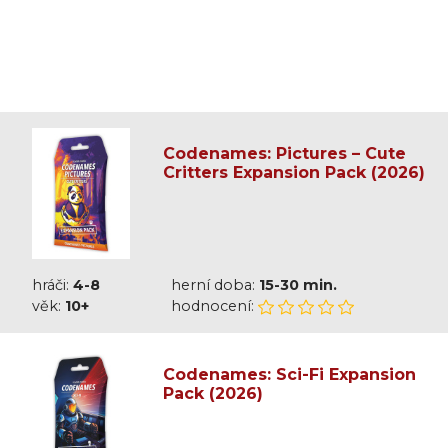
Codenames: Pictures – Cute
Critters Expansion Pack (2026)
hráči:
4-8
herní doba:
15-30 min.
věk:
10+
hodnocení:
Codenames: Sci-Fi Expansion
Pack (2026)