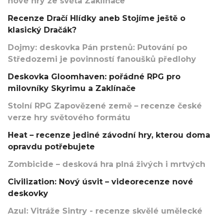
nové hry ze světa Zaklínače
Recenze Dračí Hlídky aneb Stojíme ještě o
klasický Dračák?
Dojmy: deskovka Pán prstenů: Putování po
Středozemi je povinností fanoušků předlohy
Deskovka Gloomhaven: pořádné RPG pro
milovníky Skyrimu a Zaklínače
Stolní RPG Zapovězené země – recenze české
verze hry světového formátu
Heat – recenze jediné závodní hry, kterou doma
opravdu potřebujete
Zombicide – desková hra plná živých i mrtvých
Civilization: Nový úsvit – videorecenze nové
deskovky
Azul: Vitráže Sintry - recenze skvělé umělecké