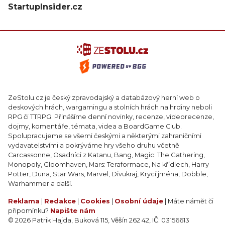
StartupInsider.cz
ZeStolu.cz je český zpravodajský a databázový herní web o
deskových hrách, wargamingu a stolních hrách na hrdiny neboli
RPG či TTRPG. Přinášíme denní novinky, recenze, videorecenze,
dojmy, komentáře, témata, videa a BoardGame Club.
Spolupracujeme se všemi českými a některými zahraničními
vydavatelstvími a pokrýváme hry všeho druhu včetně
Carcassonne, Osadníci z Katanu, Bang, Magic: The Gathering,
Monopoly, Gloomhaven, Mars: Teraformace, Na křídlech, Harry
Potter, Duna, Star Wars, Marvel, Divukraj, Krycí jména, Dobble,
Warhammer a další.
Reklama
|
Redakce
|
Cookies
|
Osobní údaje
| Máte námět či
připomínku?
Napište nám
© 2026 Patrik Hajda, Buková 115, Věšín 262 42, IČ: 03156613