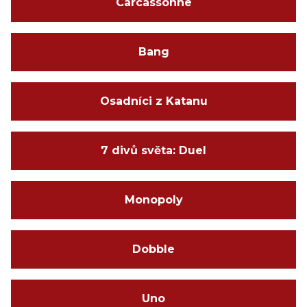
Carcassonne
Bang
Osadníci z Katanu
7 divů světa: Duel
Monopoly
Dobble
Uno