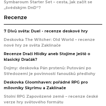
Symbaroum Starter Set – cesta, jak začít se
„švédským DnD“?
Recenze
7 Divů světa: Duel - recenze deskové hry
Deskovka The Witcher: Old World – recenze
nové hry ze světa Zaklínače
Recenze Dračí Hlídky aneb Stojíme ještě o
klasický Dračák?
Dojmy: deskovka Pán prstenů: Putování po
Středozemi je povinností fanoušků předlohy
Deskovka Gloomhaven: pořádné RPG pro
milovníky Skyrimu a Zaklínače
Stolní RPG Zapovězené země – recenze české
verze hry světového formátu