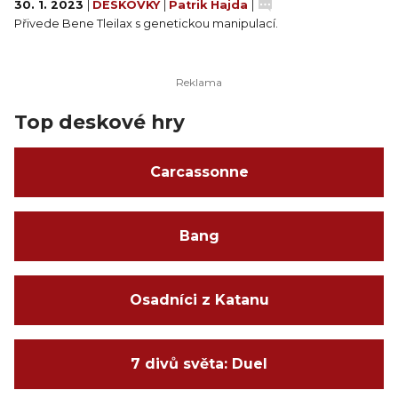
30. 1. 2023
|
DESKOVKY
|
Patrik Hajda
|
Přivede Bene Tleilax s genetickou manipulací.
Top deskové hry
Carcassonne
Bang
Osadníci z Katanu
7 divů světa: Duel