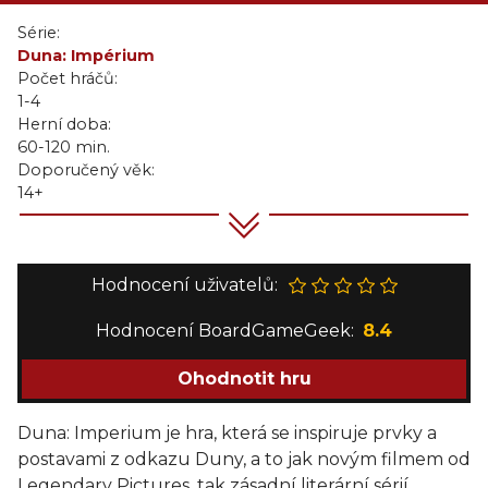
Série:
Duna: Impérium
Počet hráčů:
1-4
Herní doba:
60-120 min.
Doporučený věk:
14+
Hodnocení uživatelů:
Hodnocení BoardGameGeek:
8.4
Ohodnotit hru
Duna: Imperium je hra, která se inspiruje prvky a
postavami z odkazu Duny, a to jak novým filmem od
Legendary Pictures, tak zásadní literární sérií