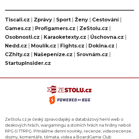
Tiscali.cz
|
Zprávy
|
Sport
|
Ženy
|
Cestování
|
Games.cz
|
Profigamers.cz
|
ZeStolu.cz
|
Osobnosti.cz
|
Karaoketexty.cz
|
Úschovna.cz
|
Nedd.cz
|
Moulík.cz
|
Fights.cz
|
Dokina.cz
|
CZhity.cz
|
Našepeníze.cz
|
Srovnám.cz
|
StartupInsider.cz
ZeStolu.cz je český zpravodajský a databázový herní web o
deskových hrách, wargamingu a stolních hrách na hrdiny neboli
RPG či TTRPG. Přinášíme denní novinky, recenze, videorecenze,
dojmy, komentáře, témata, videa a BoardGame Club.