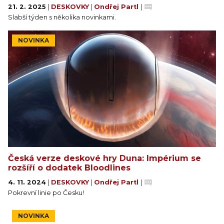
kola, jak je uvedeno na odhalené kartě konfliktu.
21. 2. 2025
|
DESKOVKY
|
Ondřej Partl
|
Slabší týden s několika novinkami.
Porazte své soupeře v boji, chytře se orientujte v
NOVINKA
politických frakcích a získávejte cenné karty. Koření
musí proudit, abyste dovedli svůj rod k vítězství!
Česká verze deskové hry Duna: Impérium se
rozšíří o dodatek Bloodlines
4. 11. 2024
|
DESKOVKY
|
Ondřej Partl
|
Pokrevní linie po Česku!
NOVINKA