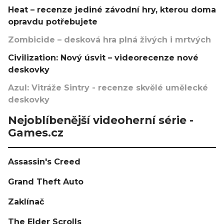
Heat – recenze jediné závodní hry, kterou doma
opravdu potřebujete
Zombicide – desková hra plná živých i mrtvých
Civilization: Nový úsvit – videorecenze nové
deskovky
Azul: Vitráže Sintry - recenze skvělé umělecké
deskovky
Nejoblíbenější videoherní série -
Games.cz
Assassin's Creed
Grand Theft Auto
Zaklínač
The Elder Scrolls