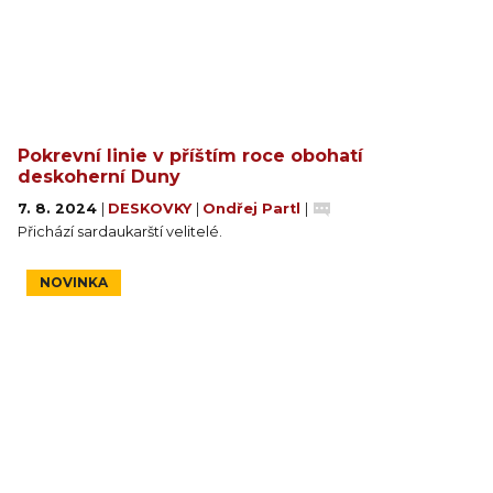
Pokrevní linie v příštím roce obohatí
deskoherní Duny
7. 8. 2024
|
DESKOVKY
|
Ondřej Partl
|
Přichází sardaukarští velitelé.
NOVINKA