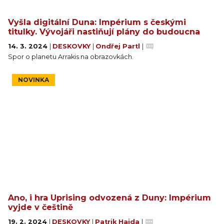
Vyšla digitální Duna: Impérium s českými
titulky. Vývojáři nastiňují plány do budoucna
14. 3. 2024
|
DESKOVKY
|
Ondřej Partl
|
Spor o planetu Arrakis na obrazovkách.
NOVINKA
Ano, i hra Uprising odvozená z Duny: Impérium
vyjde v češtině
19. 2. 2024
|
DESKOVKY
|
Patrik Hajda
|