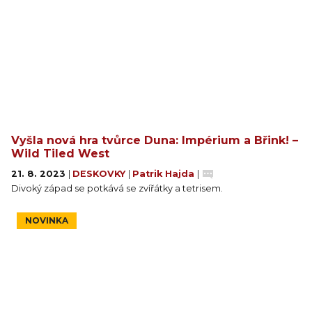
Vyšla nová hra tvůrce Duna: Impérium a Břink! –
Wild Tiled West
21. 8. 2023
|
DESKOVKY
|
Patrik Hajda
|
Divoký západ se potkává se zvířátky a tetrisem.
NOVINKA