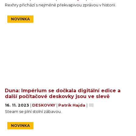
Rexhry přichází s nejméně překvapivou zprávou v historii.
NOVINKA
Duna: Impérium se dočkala digitální edice a
další počítačové deskovky jsou ve slevě
16. 11. 2023
|
DESKOVKY
|
Patrik Hajda
|
Steam se plní stolní zábavou.
NOVINKA