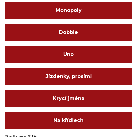
Monopoly
Dobble
Uno
Jízdenky, prosím!
Krycí jména
Na křídlech