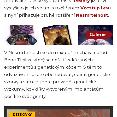
přídavcích. České vydavatelství
Rexhry
již dříve
vyslyšelo jejich volání s rozšířením
Vzestup Iksu
a nyní přihazuje druhé rozšíření
Nesmrtelnost
.
Galerie
V Nesmrtelnosti se do mixu přimíchává národ
Bene Tleilax, který se neštítí zakázaných
experimentů s genetickým kódem. S těmito
odvážlivci můžete obchodovat, sbírat genetické
vzorky a sami budete provádět genetické
výzkumy, kdy díky vytvořeným implantátům
posílíte své agenty.
DESKOVKY