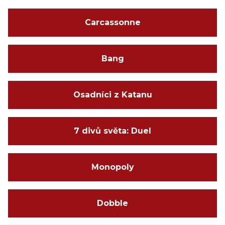
Carcassonne
Bang
Osadníci z Katanu
7 divů světa: Duel
Monopoly
Dobble