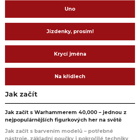
Uno
Jízdenky, prosím!
Krycí jména
Na křídlech
Jak začít
Jak začít s Warhammerem 40,000 – jednou z
nejpopulárnějších figurkových her na světě
Jak začít s barvením modelů – potřebné
nástroje, základní poučky i pokročilé techniky