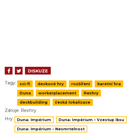
DISKUZE
Tagy:
sci-fi
deskové hry
rozšíření
karetní hra
Duna
workerplacement
Rexhry
deckbuilding
česká lokalizace
Zdroje:
Rexhry
Hry:
Duna: Impérium
Duna: Impérium – Vzestup Iksu
Duna: Impérium – Nesmrtelnost