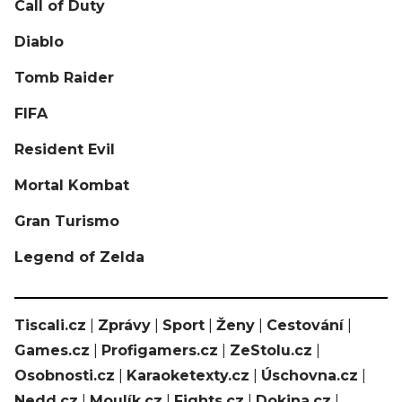
Call of Duty
Diablo
Tomb Raider
FIFA
Resident Evil
Mortal Kombat
Gran Turismo
Legend of Zelda
Tiscali.cz
|
Zprávy
|
Sport
|
Ženy
|
Cestování
|
Games.cz
|
Profigamers.cz
|
ZeStolu.cz
|
Osobnosti.cz
|
Karaoketexty.cz
|
Úschovna.cz
|
Nedd.cz
|
Moulík.cz
|
Fights.cz
|
Dokina.cz
|