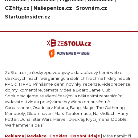
CZhity.cz
|
Našepeníze.cz
|
Srovnám.cz
|
StartupInsider.cz
ZeStolu.cz je český zpravodajský a databázový herní web o
deskových hrách, wargamingu a stolních hrách na hrdiny neboli
RPG či TTRPG. Přinášíme denní novinky, recenze, videorecenze,
dojmy, komentáře, témata, videa a BoardGame Club.
Spolupracujeme se všemi českými a některými zahraničními
vydavatelstvími a pokrýváme hry všeho druhu včetně
Carcassonne, Osadníci z Katanu, Bang, Magic: The Gathering,
Monopoly, Gloomhaven, Mars: Teraformace, Na křídlech, Harry
Potter, Duna, Star Wars, Marvel, Divukraj, Krycí jména, Dobble,
Warhammer a další.
Reklama
|
Redakce
|
Cookies
|
Osobní údaje
| Máte námět či