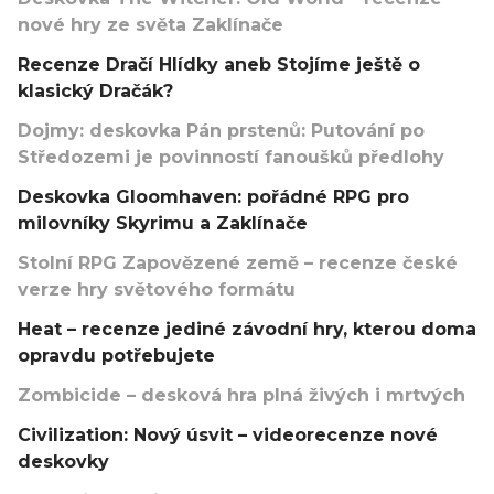
nové hry ze světa Zaklínače
Recenze Dračí Hlídky aneb Stojíme ještě o
klasický Dračák?
Dojmy: deskovka Pán prstenů: Putování po
Středozemi je povinností fanoušků předlohy
Deskovka Gloomhaven: pořádné RPG pro
milovníky Skyrimu a Zaklínače
Stolní RPG Zapovězené země – recenze české
verze hry světového formátu
Heat – recenze jediné závodní hry, kterou doma
opravdu potřebujete
Zombicide – desková hra plná živých i mrtvých
Civilization: Nový úsvit – videorecenze nové
deskovky