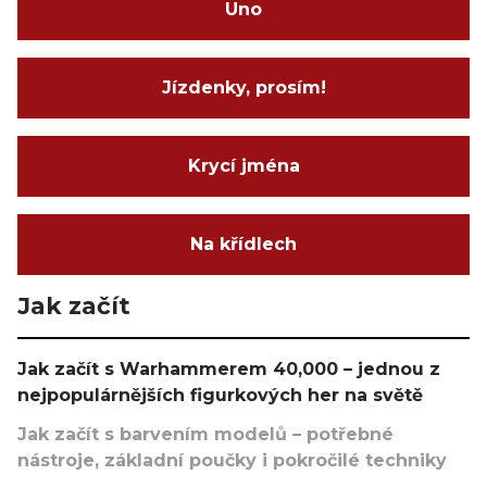
Uno
Jízdenky, prosím!
Krycí jména
Na křídlech
Jak začít
Jak začít s Warhammerem 40,000 – jednou z
nejpopulárnějších figurkových her na světě
Jak začít s barvením modelů – potřebné
nástroje, základní poučky i pokročilé techniky