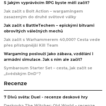
S jakým vyprávěcím RPG byste měli začít?
Jak začít s Bolt Action – wargamingem
zasazeným do druhé světové války
Jak začít s BattleTechem – epickými bitvami
obrovitých válečných mechů
Jak začít s Warhammerem 40,000? Cesta vede
přes přístupnější Kill Team
Wargaming poslouží jako zábava, vzdělání i
armádní simulace. Jak s ním ale začít?
Symbaroum Starter Set – cesta, jak začít se
„švédským DnD“?
Recenze
7 Divů světa: Duel - recenze deskové hry
Deskovka The Witcher: Old World – recenze