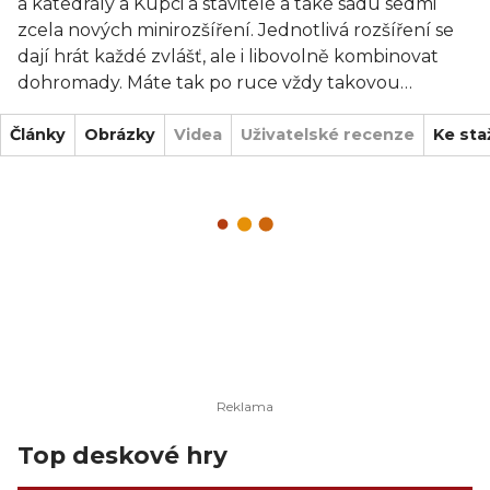
a katedrály a Kupci a stavitelé a také sadu sedmi
zcela nových minirozšíření. Jednotlivá rozšíření se
dají hrát každé zvlášť, ale i libovolně kombinovat
dohromady. Máte tak po ruce vždy takovou
kombinaci rozšíření, kterou si nejlépe užijete.
Články
Obrázky
Videa
Uživatelské recenze
Ke sta
Top deskové hry