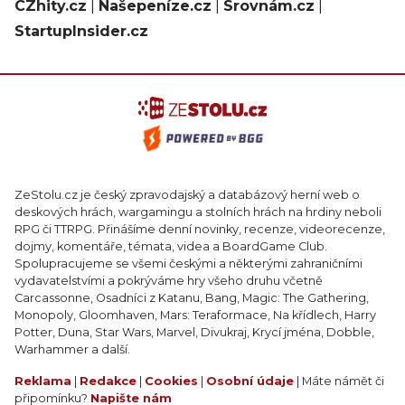
CZhity.cz
|
Našepeníze.cz
|
Srovnám.cz
|
StartupInsider.cz
ZeStolu.cz je český zpravodajský a databázový herní web o
deskových hrách, wargamingu a stolních hrách na hrdiny neboli
RPG či TTRPG. Přinášíme denní novinky, recenze, videorecenze,
dojmy, komentáře, témata, videa a BoardGame Club.
Spolupracujeme se všemi českými a některými zahraničními
vydavatelstvími a pokrýváme hry všeho druhu včetně
Carcassonne, Osadníci z Katanu, Bang, Magic: The Gathering,
Monopoly, Gloomhaven, Mars: Teraformace, Na křídlech, Harry
Potter, Duna, Star Wars, Marvel, Divukraj, Krycí jména, Dobble,
Warhammer a další.
Reklama
|
Redakce
|
Cookies
|
Osobní údaje
| Máte námět či
připomínku?
Napište nám