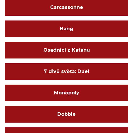
Carcassonne
Bang
Osadníci z Katanu
7 divů světa: Duel
Monopoly
Dobble