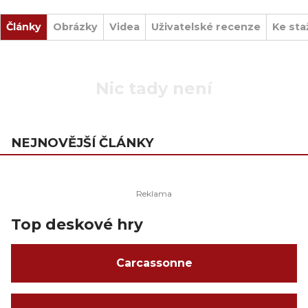
Články
Obrázky
Videa
Uživatelské recenze
Ke sta
Nic tady není
NEJNOVĚJŠÍ ČLÁNKY
Top deskové hry
Carcassonne