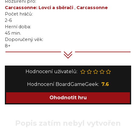
Rozšíření pro:
Carcassonne: Lovci a sběrači
,
Carcassonne
Počet hráčů:
2-6
Herní doba:
45 min.
Doporučený věk:
8+
Hodnocení uživatelů:
Hodnocení BoardGameGeek:
7.6
Ohodnotit hru
Popis zatím nebyl vytvořen