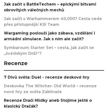
Jak začít s BattleTechem – epickými bitvami
obrovitých válečných mechů
Jak začít s Warhammerem 40,000? Cesta vede
přes přístupnější Kill Team
Wargaming poslouží jako zábava, vzdělání i
armádní simulace. Jak s ním ale začít?
Symbaroum Starter Set – cesta, jak začít se
„švédským DnD“?
Recenze
7 Divů světa: Duel - recenze deskové hry
Deskovka The Witcher: Old World – recenze
nové hry ze světa Zaklínače
Recenze Dračí Hlídky aneb Stojíme ještě o
klasický Dračák?