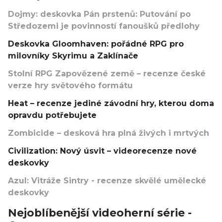
Dojmy: deskovka Pán prstenů: Putování po
Středozemi je povinností fanoušků předlohy
Deskovka Gloomhaven: pořádné RPG pro
milovníky Skyrimu a Zaklínače
Stolní RPG Zapovězené země – recenze české
verze hry světového formátu
Heat – recenze jediné závodní hry, kterou doma
opravdu potřebujete
Zombicide – desková hra plná živých i mrtvých
Civilization: Nový úsvit – videorecenze nové
deskovky
Azul: Vitráže Sintry - recenze skvělé umělecké
deskovky
Nejoblíbenější videoherní série -