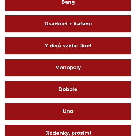
Bang
Osadníci z Katanu
7 divů světa: Duel
Monopoly
Dobble
Uno
Jízdenky, prosím!