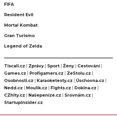
FIFA
Resident Evil
Mortal Kombat
Gran Turismo
Legend of Zelda
Tiscali.cz
|
Zprávy
|
Sport
|
Ženy
|
Cestování
|
Games.cz
|
Profigamers.cz
|
ZeStolu.cz
|
Osobnosti.cz
|
Karaoketexty.cz
|
Úschovna.cz
|
Nedd.cz
|
Moulík.cz
|
Fights.cz
|
Dokina.cz
|
CZhity.cz
|
Našepeníze.cz
|
Srovnám.cz
|
StartupInsider.cz