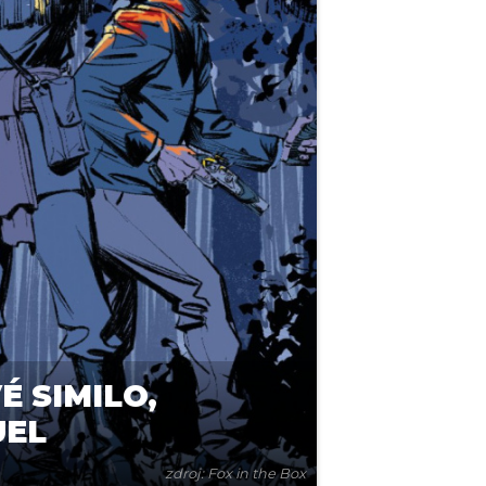
 SIMILO,
UEL
zdroj: Fox in the Box