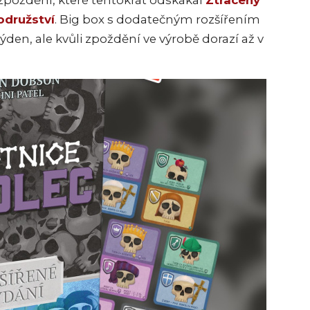
odružství
. Big box s dodatečným rozšířením
týden, ale kvůli zpoždění ve výrobě dorazí až v