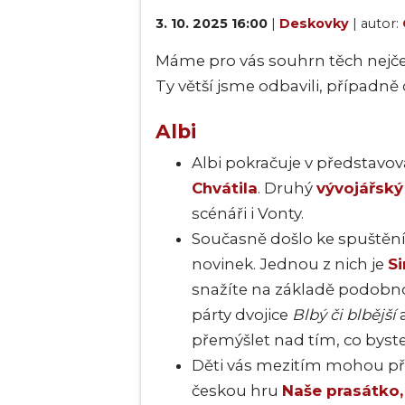
3. 10. 2025 16:00
|
Deskovky
| autor:
Máme pro vás souhrn těch nejče
Ty větší jsme odbavili, případ
Albi
Albi pokračuje v představo
Chvátila
. Druhý
vývojářský
scénáři i Vonty.
Současně došlo ke spuštěn
novinek. Jednou z nich je
Si
snažíte na základě podobn
párty dvojice
Blbý či blbější
přemýšlet nad tím, co byste c
Děti vás mezitím mohou př
českou hru
Naše prasátko,