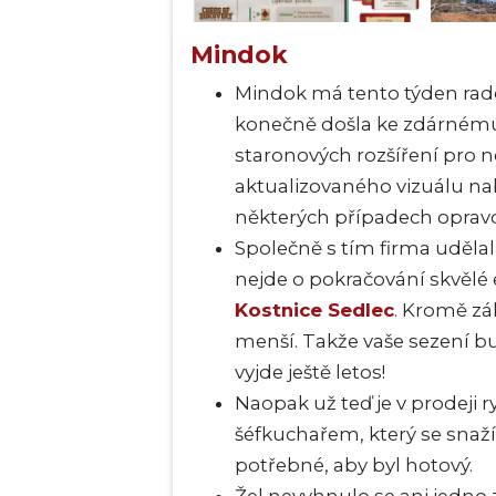
Mindok
Mindok má tento týden rado
konečně došla ke zdárnému
staronových rozšíření pro 
aktualizovaného vizuálu na
některých případech oprav
Společně s tím firma uděla
nejde o pokračování skvělé 
Kostnice Sedlec
. Kromě zá
menší. Takže vaše sezení bu
vyjde ještě letos!
Naopak už teď je v prodeji 
šéfkuchařem, který se snaž
potřebné, aby byl hotový.
Žel nevyhnulo se ani jedno 