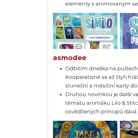
elementy s animovaným se
asmodee
Odbitím dneška na pultec
Kooperativně se až čtyři hr
sluneční a měsíční karty d
Druhou novinkou je další v
tématu animáku Lilo & Stit
osvědčených principů dává s