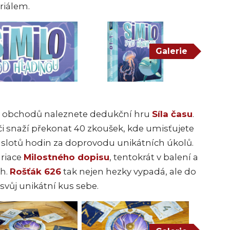
riálem.
Galerie
h obchodů naleznete dedukční hru
Síla času
.
áči snaží překonat 40 zkoušek, kde umisťujete
o slotů hodin za doprovodu unikátních úkolů.
ariace
Milostného dopisu
, tentokrát v balení a
ch.
Rošťák 626
tak nejen hezky vypadá, ale do
vůj unikátní kus sebe.