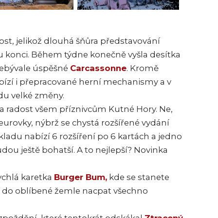
st, jelikož dlouhá šňůra představování
 konci. Během týdne konečně vyšla desítka
nebývale úspěšné
Carcassonne
. Kromě
bízí i přepracované herní mechanismy a v
du velké změny.
la radost všem příznivcům Kutné Hory. Ne,
eurovky, nýbrž se chystá rozšířené vydání
kladu nabízí 6 rozšíření po 6 kartách a jedno
dou ještě bohatší. A to nejlepší? Novinka
rychlá karetka
Burger Bum,
kde se stanete
í do oblíbené žemle nacpat všechno
zpoždění, které tentokrát odskákal
Ztracený