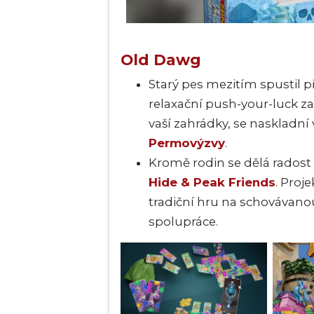
Old Dawg
Starý pes mezitím spustil 
relaxační push-your-luck z
vaší zahrádky, se naskladní 
Permovýzvy
.
Kromě rodin se dělá radost 
Hide & Peak Friends
. Proj
tradiční hru na schovávanou,
spolupráce.