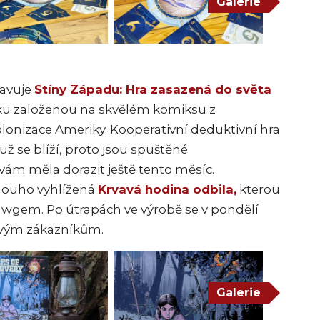
Galerie
tavuje
Stíny Západu: Hra zasazená do světa
ku založenou na skvělém komiksu z
kolonizace Ameriky. Kooperativní deduktivní hra
už se blíží, proto jsou spuštěné
vám měla dorazit ještě tento měsíc.
dlouho vyhlížená
Krvavá hodina odbila,
kterou
Dawgem. Po útrapách ve výrobě se v pondělí
svým zákazníkům.
Galerie