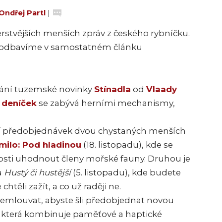
Ondřej Partl
|
rstvějších menších zpráv z českého rybníčku.
ně odbavíme v samostatném článku
vání tuzemské novinky
Stínadla
od
Vlaady
 deníček
se zabývá herními mechanismy,
í předobjednávek dvou chystaných menších
milo: Pod hladinou
(18. listopadu), kde se
osti uhodnout členy mořské fauny. Druhou je
a
Hustý či hustější
(5. listopadu), kde budete
htěli zažít, a co už raději ne.
emlouvat, abyste šli předobjednat novou
která kombinuje paměťové a haptické