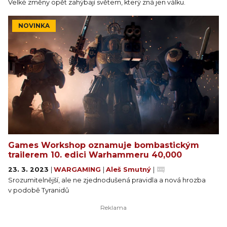
Velké změny opět zahýbají světem, který zná jen válku.
NOVINKA
Games Workshop oznamuje bombastickým
trailerem 10. edici Warhammeru 40,000
23. 3. 2023
|
WARGAMING
|
Aleš Smutný
|
Srozumitelnější, ale ne zjednodušená pravidla a nová hrozba
v podobě Tyranidů