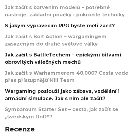
Jak začít s barvením modelů – potřebné
nástroje, základní poučky i pokročilé techniky
S jakým vyprávěcím RPG byste měli začít?
Jak začít s Bolt Action – wargamingem
zasazeným do druhé světové války
Jak začít s BattleTechem – epickými bitvami
obrovitých válečných mechů
Jak začít s Warhammerem 40,000? Cesta vede
přes přístupnější Kill Team
Wargaming poslouží jako zábava, vzdělání i
armádní simulace. Jak s ním ale začít?
Symbaroum Starter Set – cesta, jak začít se
„švédským DnD“?
Recenze