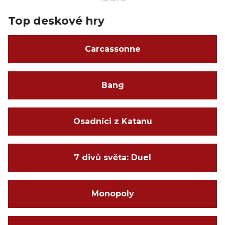
Top deskové hry
Carcassonne
Bang
Osadníci z Katanu
7 divů světa: Duel
Monopoly