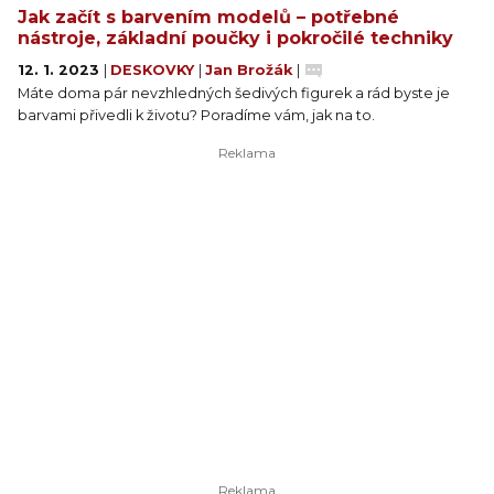
Jak začít s barvením modelů – potřebné
nástroje, základní poučky i pokročilé techniky
12. 1. 2023
|
DESKOVKY
|
Jan Brožák
|
Máte doma pár nevzhledných šedivých figurek a rád byste je
barvami přivedli k životu? Poradíme vám, jak na to.