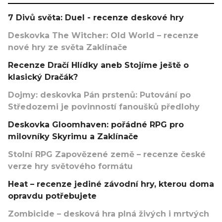
7 Divů světa: Duel - recenze deskové hry
Deskovka The Witcher: Old World – recenze
nové hry ze světa Zaklínače
Recenze Dračí Hlídky aneb Stojíme ještě o
klasický Dračák?
Dojmy: deskovka Pán prstenů: Putování po
Středozemi je povinností fanoušků předlohy
Deskovka Gloomhaven: pořádné RPG pro
milovníky Skyrimu a Zaklínače
Stolní RPG Zapovězené země – recenze české
verze hry světového formátu
Heat – recenze jediné závodní hry, kterou doma
opravdu potřebujete
Zombicide – desková hra plná živých i mrtvých