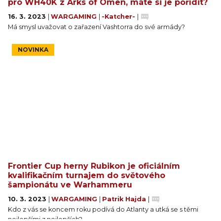
pro WH40K z Arks of Omen, máte si je pořídit?
16. 3. 2023
|
WARGAMING
|
-Katcher-
|
Má smysl uvažovat o zařazení Vashtorra do své armády?
NOVINKA
Frontier Cup herny Rubikon je oficiálním
kvalifikačním turnajem do světového
šampionátu ve Warhammeru
10. 3. 2023
|
WARGAMING
|
Patrik Hajda
|
Kdo z vás se koncem roku podívá do Atlanty a utká se s těmi
nejlepšími z nejlepších?