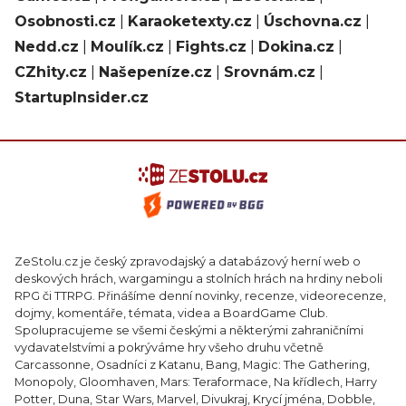
Osobnosti.cz
|
Karaoketexty.cz
|
Úschovna.cz
|
Nedd.cz
|
Moulík.cz
|
Fights.cz
|
Dokina.cz
|
CZhity.cz
|
Našepeníze.cz
|
Srovnám.cz
|
StartupInsider.cz
ZeStolu.cz je český zpravodajský a databázový herní web o
deskových hrách, wargamingu a stolních hrách na hrdiny neboli
RPG či TTRPG. Přinášíme denní novinky, recenze, videorecenze,
dojmy, komentáře, témata, videa a BoardGame Club.
Spolupracujeme se všemi českými a některými zahraničními
vydavatelstvími a pokrýváme hry všeho druhu včetně
Carcassonne, Osadníci z Katanu, Bang, Magic: The Gathering,
Monopoly, Gloomhaven, Mars: Teraformace, Na křídlech, Harry
Potter, Duna, Star Wars, Marvel, Divukraj, Krycí jména, Dobble,