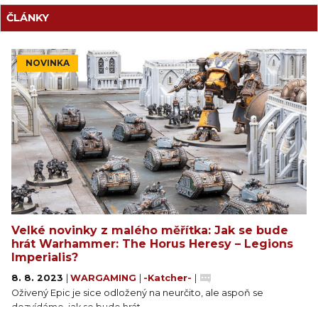
ČLÁNKY
NOVINKA
Velké novinky z malého měřítka: Jak se bude
hrát Warhammer: The Horus Heresy – Legions
Imperialis?
8. 8. 2023
|
WARGAMING
|
-Katcher-
|
Oživený Epic je sice odložený na neurčito, ale aspoň se
dozvídáme, jak se bude hrát.