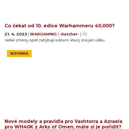
Co čekat od 10. edice Warhammeru 40,000?
21. 4. 2023
|
WARGAMING
|
-Katcher-
|
Velké změny opět zahýbají světem, který zná jen válku.
NOVINKA
Nové modely a pravidla pro Vashtorra a Azraela
pro WH40K z Arks of Omen, máte si je pořídit?