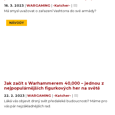
16. 3. 2023
|
WARGAMING
|
-Katcher-
|
Má smysl uvažovat o zařazení Vashtorra do své armády?
NÁVODY
Jak začít s Warhammerem 40,000 – jednou z
nejpopulárnějších figurkových her na světě
22. 2. 2023
|
WARGAMING
|
-Katcher-
|
Láká vás objevit drsný svět předaleké budoucnosti? Máme pro
vás pár nejzákladnějších rad.