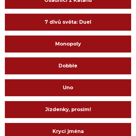
Osadníci z Katanu
7 divů světa: Duel
Monopoly
Dobble
Uno
Jízdenky, prosím!
Krycí jména