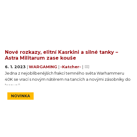
Nové rozkazy, elitní Kasrkini a silné tanky –
Astra Militarum zase kouše
6. 1. 2023
|
WARGAMING
|
-Katcher-
|
Jedna z nejoblíbenějších frakcí temného světa Warhammeru
40K se vrací s novým nátěrem na tancích a novými zásobníky do
lasgunů.
NOVINKA