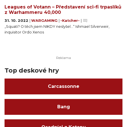
Leagues of Votann – Představení sci-fi trpaslíků
z Warhammeru 40,000
31. 10. 2022
|
WARGAMING
|
-Katcher-
|
„Squati? O těch jsem NIKDY neslyšel…“ Ishmael Silverweir,
inquisitor Ordo Xenos
Top deskové hry
Carcassonne
Bang