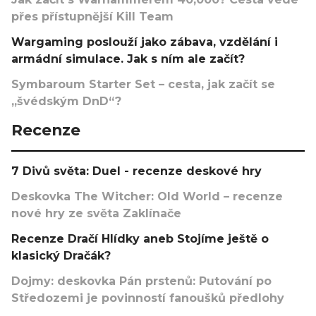
přes přístupnější Kill Team
Wargaming poslouží jako zábava, vzdělání i
armádní simulace. Jak s ním ale začít?
Symbaroum Starter Set – cesta, jak začít se
„švédským DnD“?
Recenze
7 Divů světa: Duel - recenze deskové hry
Deskovka The Witcher: Old World – recenze
nové hry ze světa Zaklínače
Recenze Dračí Hlídky aneb Stojíme ještě o
klasický Dračák?
Dojmy: deskovka Pán prstenů: Putování po
Středozemi je povinností fanoušků předlohy