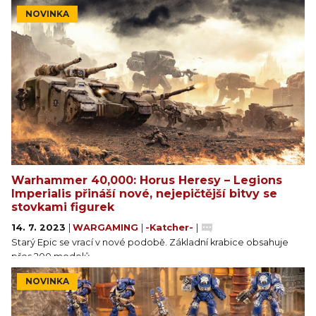
NOVINKA
Warhammer 40,000: Horus Heresy – Legions
Imperialis přináší nové, nejepičtější bitvy se
stovkami figurek
14. 7. 2023
|
WARGAMING
|
-Katcher-
|
Starý Epic se vrací v nové podobě. Základní krabice obsahuje
přes 200 modelů.
NOVINKA