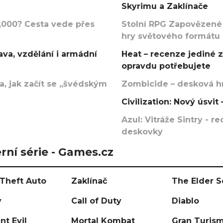
Skyrimu a Zaklínače
000? Cesta vede přes
Stolní RPG Zapovězené
hry světového formátu
va, vzdělání i armádní
Heat – recenze jediné 
opravdu potřebujete
, jak začít se „švédským
Zombicide – desková hr
Civilization: Nový úsvi
Azul: Vitráže Sintry - 
deskovky
rní série - Games.cz
Theft Auto
Zaklínač
The Elder S
y
Call of Duty
Diablo
nt Evil
Mortal Kombat
Gran Turis