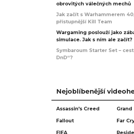
obrovitých válečných mechů
Jak začít s Warhammerem 40,
přístupnější Kill Team
Wargaming poslouží jako zába
simulace. Jak s ním ale začít?
Symbaroum Starter Set – cesta
DnD“?
Nejoblíbenější videohe
Assassin's Creed
Grand 
Fallout
Far Cr
FIFA
Reside