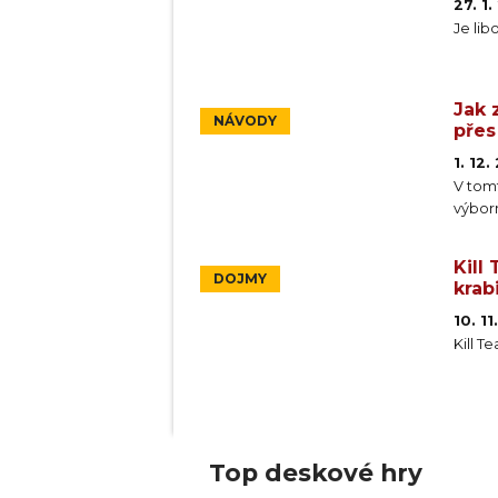
27. 1
Je lib
Jak 
NÁVODY
přes
1. 12
V tomt
výbor
Kill
DOJMY
krab
10. 1
Kill T
Top deskové hry