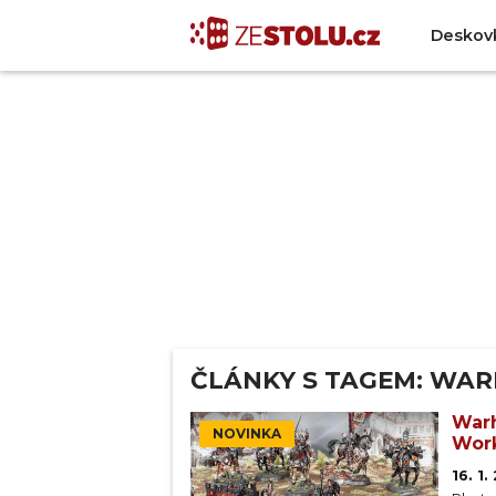
Deskov
ČLÁNKY S TAGEM: WAR
Warh
NOVINKA
Work
16. 1