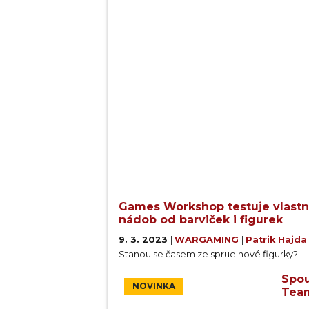
Games Workshop testuje vlastní
nádob od barviček i figurek
9. 3. 2023
|
WARGAMING
|
Patrik Hajd
Stanou se časem ze sprue nové figurky?
Spou
NOVINKA
Team