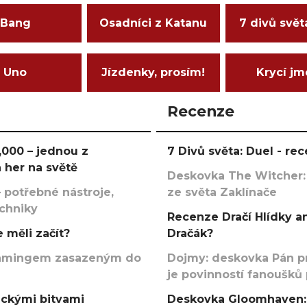
Bang
Osadníci z Katanu
7 divů svět
Uno
Jízdenky, prosím!
Krycí j
Recenze
000 – jednou z
7 Divů světa: Duel - r
 her na světě
Deskovka The Witcher:
 potřebné nástroje,
ze světa Zaklínače
echniky
Recenze Dračí Hlídky an
 měli začít?
Dračák?
argamingem zasazeným do
Dojmy: deskovka Pán p
je povinností fanoušků
ickými bitvami
Deskovka Gloomhaven: 