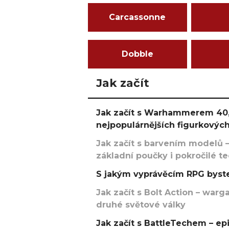
Carcassonne
Dobble
Jak začít
Jak začít s Warhammerem 40,
nejpopulárnějších figurkových
Jak začít s barvením modelů –
základní poučky i pokročilé t
S jakým vyprávěcím RPG byste
Jak začít s Bolt Action – w
druhé světové války
Jak začít s BattleTechem – ep