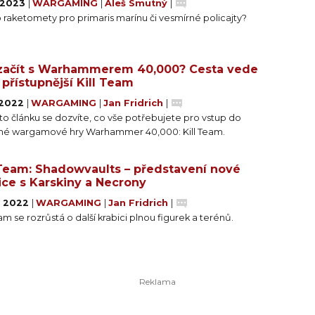
. 2023
|
WARGAMING
|
Aleš Smutný
|
o raketomety pro primaris marínu či vesmírné policajty?
začít s Warhammerem 40,000? Cesta vede
 přístupnější Kill Team
. 2022
|
WARGAMING
|
Jan Fridrich
|
o článku se dozvíte, co vše potřebujete pro vstup do
né wargamové hry Warhammer 40,000: Kill Team.
 Team: Shadowvaults – představení nové
ice s Karskiny a Necrony
1. 2022
|
WARGAMING
|
Jan Fridrich
|
eam se rozrůstá o další krabici plnou figurek a terénů.