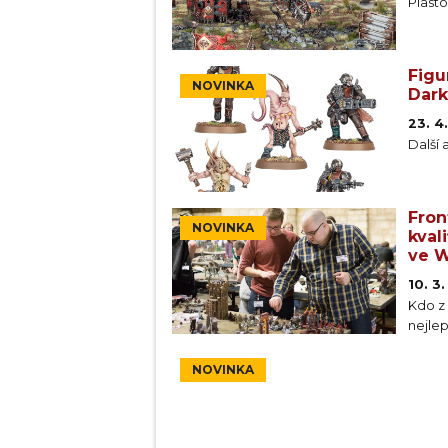
Plasto
Figu
NOVINKA
Dark
23. 4
Další
Fron
NOVINKA
kval
ve 
10. 3
Kdo z 
nejlep
NOVINKA