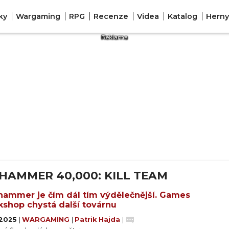
ky
Wargaming
RPG
Recenze
Videa
Katalog
Herny
HAMMER 40,000: KILL TEAM
ammer je čím dál tím výdělečnější. Games
shop chystá další továrnu
. 2025
|
WARGAMING
|
Patrik Hajda
|