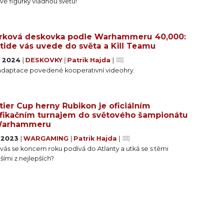
vé figurky vládnou světu!
rková deskovka podle Warhammeru 40,000:
tide vás uvede do světa a Kill Teamu
. 2024
|
DESKOVKY
|
Patrik Hajda
|
 adaptace povedené kooperativní videohry.
tier Cup herny Rubikon je oficiálním
ifikačním turnajem do světového šampionátu
Warhammeru
. 2023
|
WARGAMING
|
Patrik Hajda
|
vás se koncem roku podívá do Atlanty a utká se s těmi
šími z nejlepších?