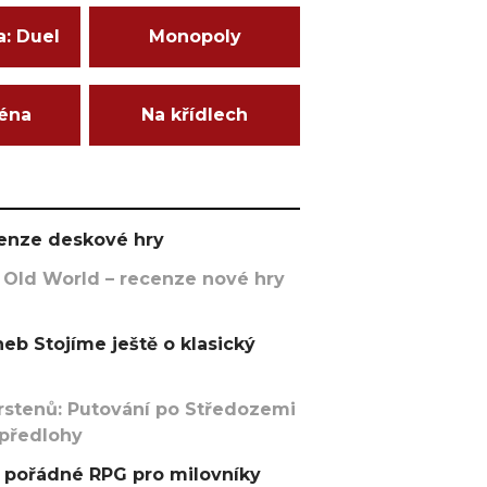
a: Duel
Monopoly
ména
Na křídlech
ecenze deskové hry
 Old World – recenze nové hry
eb Stojíme ještě o klasický
rstenů: Putování po Středozemi
 předlohy
pořádné RPG pro milovníky