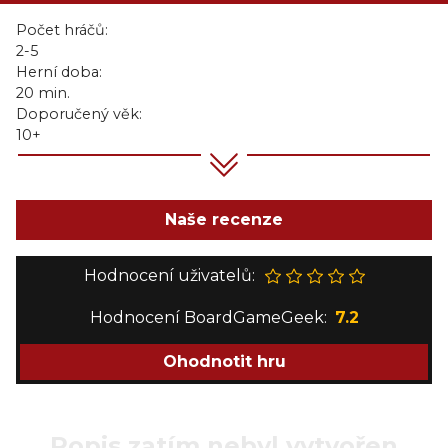
Počet hráčů:
2-5
Herní doba:
20 min.
Doporučený věk:
10+
Naše recenze
Hodnocení uživatelů:
Hodnocení BoardGameGeek:
7.2
Ohodnotit hru
Popis zatím nebyl vytvořen