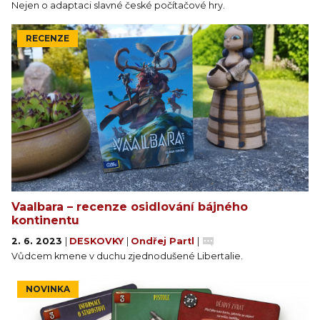
Nejen o adaptaci slavné české počítačové hry.
RECENZE
Vaalbara – recenze osidlování bájného
kontinentu
2. 6. 2023
|
DESKOVKY
|
Ondřej Partl
|
Vůdcem kmene v duchu zjednodušené Libertalie.
NOVINKA