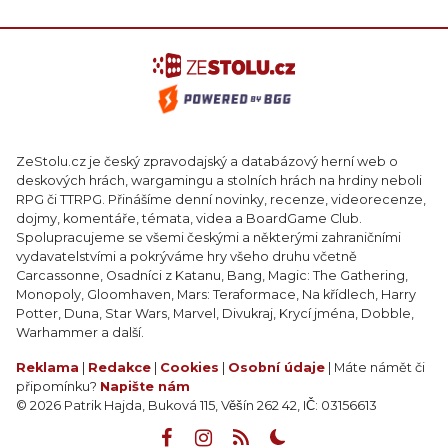
ZeStolu.cz je český zpravodajský a databázový herní web o
deskových hrách, wargamingu a stolních hrách na hrdiny neboli
RPG či TTRPG. Přinášíme denní novinky, recenze, videorecenze,
dojmy, komentáře, témata, videa a BoardGame Club.
Spolupracujeme se všemi českými a některými zahraničními
vydavatelstvími a pokrýváme hry všeho druhu včetně
Carcassonne, Osadníci z Katanu, Bang, Magic: The Gathering,
Monopoly, Gloomhaven, Mars: Teraformace, Na křídlech, Harry
Potter, Duna, Star Wars, Marvel, Divukraj, Krycí jména, Dobble,
Warhammer a další.
Reklama
|
Redakce
|
Cookies
|
Osobní údaje
| Máte námět či
připomínku?
Napište nám
© 2026 Patrik Hajda, Buková 115, Věšín 262 42, IČ: 03156613