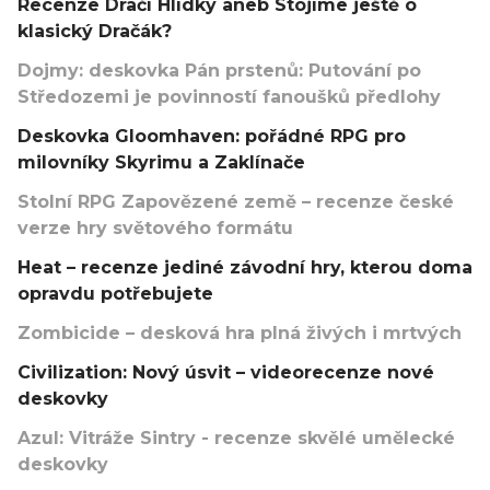
Recenze Dračí Hlídky aneb Stojíme ještě o
klasický Dračák?
Dojmy: deskovka Pán prstenů: Putování po
Středozemi je povinností fanoušků předlohy
Deskovka Gloomhaven: pořádné RPG pro
milovníky Skyrimu a Zaklínače
Stolní RPG Zapovězené země – recenze české
verze hry světového formátu
Heat – recenze jediné závodní hry, kterou doma
opravdu potřebujete
Zombicide – desková hra plná živých i mrtvých
Civilization: Nový úsvit – videorecenze nové
deskovky
Azul: Vitráže Sintry - recenze skvělé umělecké
deskovky