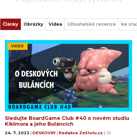
Články
Obrázky
Videa
Uživatelské recenze
Ke sta
VIDEO
Sledujte BoardGame Club #40 o novém studiu
Kikimora a jeho Buláncích
24. 7. 2023
|
DESKOVKY
|
Redakce ZeStolu.cz
|