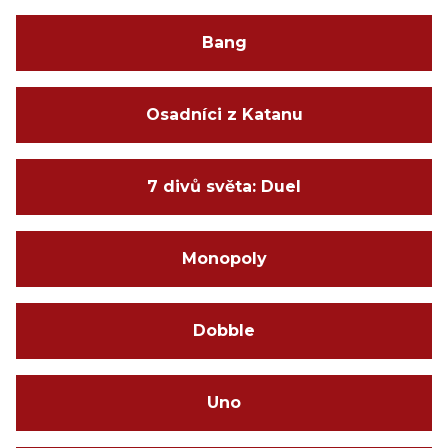
Bang
Osadníci z Katanu
7 divů světa: Duel
Monopoly
Dobble
Uno