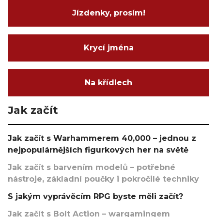
Jízdenky, prosím!
Krycí jména
Na křídlech
Jak začít
Jak začít s Warhammerem 40,000 – jednou z
nejpopulárnějších figurkových her na světě
Jak začít s barvením modelů – potřebné
nástroje, základní poučky i pokročilé techniky
S jakým vyprávěcím RPG byste měli začít?
Jak začít s Bolt Action – wargamingem