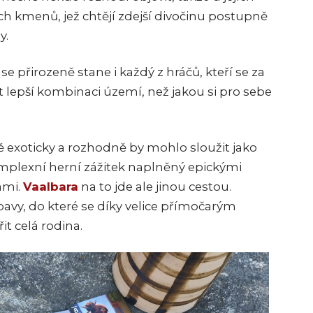
ch kmenů, jež chtějí zdejší divočinu postupně
y.
 přirozeně stane i každý z hráčů, kteří se za
t lepší kombinaci území, než jakou si pro sebe
 exoticky a rozhodně by mohlo sloužit jako
komplexní herní zážitek naplněný epickými
ami.
Vaalbara
na to jde ale jinou cestou.
bavy, do které se díky velice přímočarým
t celá rodina.