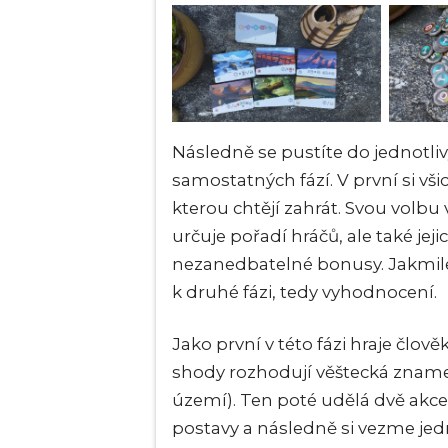
Následně se pustíte do jednotlivý
samostatných fází. V první si vši
kterou chtějí zahrát. Svou volbu v
určuje pořadí hráčů, ale také je
nezanedbatelné bonusy. Jakmile 
k druhé fázi, tedy vyhodnocení.
Jako první v této fázi hraje člově
shody rozhodují věštecká zname
území). Ten poté udělá dvě akce
postavy a následně si vezme je