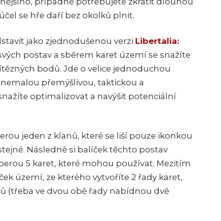
jšího, případně potřebujete zkrátit dlouhou
 účel se hře daří bez okolků plnit.
dstavit jako zjednodušenou verzi
Libertalia:
svých postav a sběrem karet území se snažíte
vítězných bodů. Jde o velice jednoduchou
á nemalou přemýšlivou, taktickou a
snažíte optimalizovat a navýšit potenciální
berou jeden z klanů, které se liší pouze ikonkou
stejné. Následně si balíček těchto postav
oberou 5 karet, které mohou používat. Mezitím
ček území, ze kterého vytvoříte 2 řady karet,
áčů (třeba ve dvou obě řady nabídnou dvě