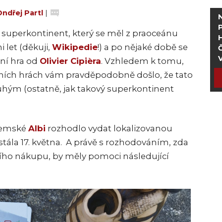
ndřej Partl
|
ý superkontinent, který se měl z praoceánu
 let (děkuji,
Wikipedie
!) a po nějaké době se
Č
tní hra od
Olivier Cipièra
. Vzhledem k tomu,
ních hrách vám pravděpodobně došlo, že tato
uhým (ostatně, jak takový superkontinent
uzemské
Albi
rozhodlo vydat lokalizovanou
istála 17. května. A právě s rozhodováním, zda
íštího nákupu, by měly pomoci následující