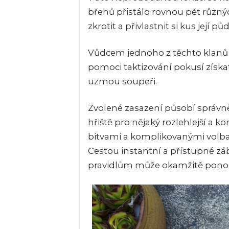
břehů přistálo rovnou pět různý
zkrotit a přivlastnit si kus její půd
Vůdcem jednoho z těchto klanů se
pomoci taktizování pokusí získa
uzmou soupeři.
Zvolené zasazení působí správně
hřiště pro nějaký rozlehlejší a 
bitvami a komplikovanými volb
Cestou instantní a přístupné zá
pravidlům může okamžitě ponoři