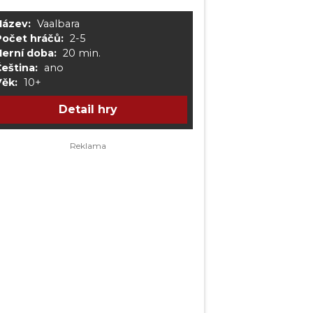
Název:
Vaalbara
Počet hráčů:
2-5
Herní doba:
20 min.
eština:
ano
Věk:
10+
Detail hry