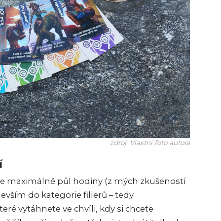
zdroj: Vlastní foto autora
í
ere maximálně půl hodiny (z mých zkušeností
evším do kategorie fillerů – tedy
ré vytáhnete ve chvíli, kdy si chcete