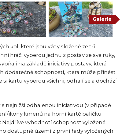
Galerie
ch kol, které jsou vždy složené ze tří
chni hráči vyberou jednu z postav ze své ruky,
ybírají na základě iniciativy postavy, která
jich dodatečné schopnosti, která může přinést
si kartu vyberou všichni, odhalí se a dochází
k s nejnižší odhalenou iniciativou (v případě
ní/ikony kmenů na horní kartě balíčku
: Nejdříve vyhodnotí schopnost vyložené
dno dostupné území z první řady vyložených