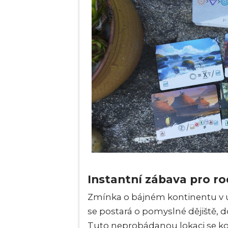
Instantní zábava pro ro
Zmínka o bájném kontinentu v 
se postará o pomyslné dějiště, d
Tuto neprobádanou lokaci se kon