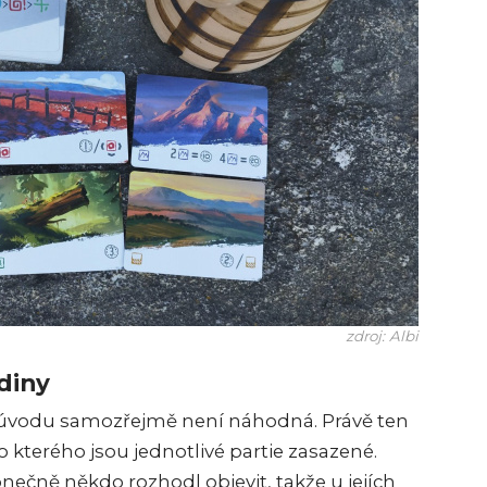
zdroj: Albi
diny
úvodu samozřejmě není náhodná. Právě ten
o kterého jsou jednotlivé partie zasazené.
ečně někdo rozhodl objevit, takže u jejích