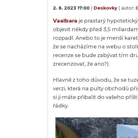
2. 6. 2023 17:00
|
Deskovky
| autor:
O
Vaalbara
je prastarý hypotetick
objevit někdy před 3,5 miliardami
rozpadl. Anebo to je menší kare
že se nacházíme na webu o stol
recenze se bude zabývat tím dr
zrecenzovat, že ano?).
Hlavně z toho důvodu, že se t
verzi, která na pulty obchodů př
si ji máte přibalit do vašeho př
řádky.