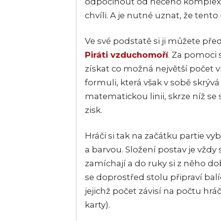
odpočinout od něčeho komplexně
chvíli. A je nutné uznat, že tento
Ve své podstatě si ji můžete pře
Piráti vzduchomoří
. Za pomoci 
získat co možná největší počet 
formuli, která však v sobě skrýv
matematickou linii, skrze níž se 
zisk.
Hráči si tak na začátku partie vy
a barvou. Složení postav je vždy 
zamíchají a do ruky si z něho d
se doprostřed stolu připraví balí
jejichž počet závisí na počtu hr
karty).