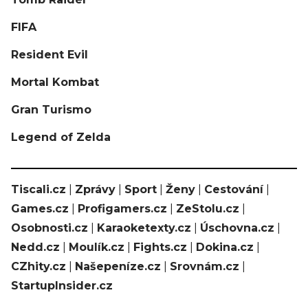
FIFA
Resident Evil
Mortal Kombat
Gran Turismo
Legend of Zelda
Tiscali.cz
|
Zprávy
|
Sport
|
Ženy
|
Cestování
|
Games.cz
|
Profigamers.cz
|
ZeStolu.cz
|
Osobnosti.cz
|
Karaoketexty.cz
|
Úschovna.cz
|
Nedd.cz
|
Moulík.cz
|
Fights.cz
|
Dokina.cz
|
CZhity.cz
|
Našepeníze.cz
|
Srovnám.cz
|
StartupInsider.cz