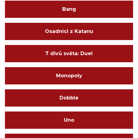
Bang
Osadníci z Katanu
7 divů světa: Duel
Monopoly
Dobble
Uno