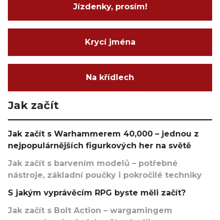
Jízdenky, prosím!
Krycí jména
Na křídlech
Jak začít
Jak začít s Warhammerem 40,000 – jednou z
nejpopulárnějších figurkových her na světě
Jak začít s barvením modelů – potřebné
nástroje, základní poučky i pokročilé techniky
S jakým vyprávěcím RPG byste měli začít?
Jak začít s Bolt Action – wargamingem