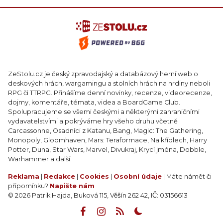
ZeStolu.cz je český zpravodajský a databázový herní web o
deskových hrách, wargamingu a stolních hrách na hrdiny neboli
RPG či TTRPG. Přinášíme denní novinky, recenze, videorecenze,
dojmy, komentáře, témata, videa a BoardGame Club.
Spolupracujeme se všemi českými a některými zahraničními
vydavatelstvími a pokrýváme hry všeho druhu včetně
Carcassonne, Osadníci z Katanu, Bang, Magic: The Gathering,
Monopoly, Gloomhaven, Mars: Teraformace, Na křídlech, Harry
Potter, Duna, Star Wars, Marvel, Divukraj, Krycí jména, Dobble,
Warhammer a další.
Reklama
|
Redakce
|
Cookies
|
Osobní údaje
| Máte námět či
připomínku?
Napište nám
© 2026 Patrik Hajda, Buková 115, Věšín 262 42, IČ: 03156613