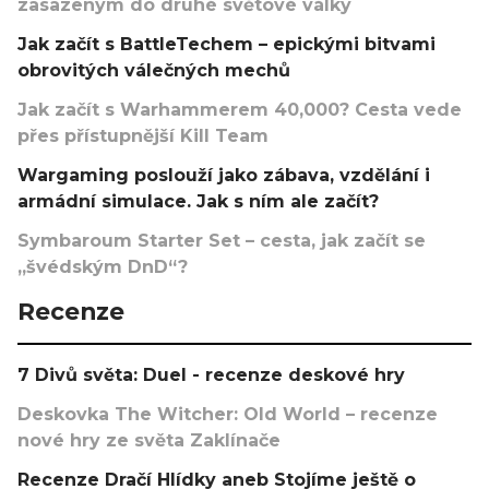
zasazeným do druhé světové války
Jak začít s BattleTechem – epickými bitvami
obrovitých válečných mechů
Jak začít s Warhammerem 40,000? Cesta vede
přes přístupnější Kill Team
Wargaming poslouží jako zábava, vzdělání i
armádní simulace. Jak s ním ale začít?
Symbaroum Starter Set – cesta, jak začít se
„švédským DnD“?
Recenze
7 Divů světa: Duel - recenze deskové hry
Deskovka The Witcher: Old World – recenze
nové hry ze světa Zaklínače
Recenze Dračí Hlídky aneb Stojíme ještě o