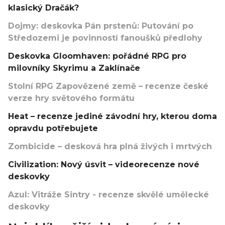
klasický Dračák?
Dojmy: deskovka Pán prstenů: Putování po
Středozemi je povinností fanoušků předlohy
Deskovka Gloomhaven: pořádné RPG pro
milovníky Skyrimu a Zaklínače
Stolní RPG Zapovězené země – recenze české
verze hry světového formátu
Heat – recenze jediné závodní hry, kterou doma
opravdu potřebujete
Zombicide – desková hra plná živých i mrtvých
Civilization: Nový úsvit – videorecenze nové
deskovky
Azul: Vitráže Sintry - recenze skvělé umělecké
deskovky