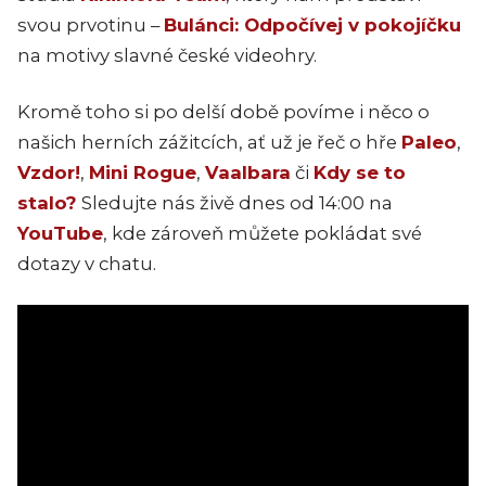
svou prvotinu –
Bulánci: Odpočívej v pokojíčku
na motivy slavné české videohry.
Kromě toho si po delší době povíme i něco o
našich herních zážitcích, ať už je řeč o hře
Paleo
,
Vzdor!
,
Mini Rogue
,
Vaalbara
či
Kdy se to
stalo?
Sledujte nás živě dnes od 14:00 na
YouTube
, kde zároveň můžete pokládat své
dotazy v chatu.