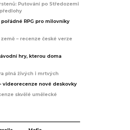
rstenů: Putování po Středozemi
 předlohy
pořádné RPG pro milovníky
 země – recenze české verze
závodní hry, kterou doma
a plná živých i mrtvých
t – videorecenze nové deskovky
recenze skvělé umělecké