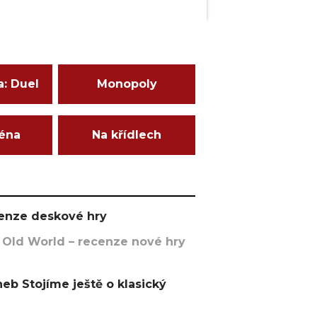
a: Duel
Monopoly
ména
Na křídlech
ecenze deskové hry
 Old World – recenze nové hry
eb Stojíme ještě o klasický