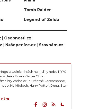
crolls
Mafia
Tomb Raider
mo
Legend of Zelda
z
|
Osobnosti.cz
|
cz
|
Našepeníze.cz
|
Srovnám.cz
|
ngu a stolních hrách na hrdiny neboli RPG
ta, videa a BoardGame Club.
váme hry všeho druhu včetně Carcassonne,
ace, Na křídlech, Harry Potter, Duna, Star
e nám