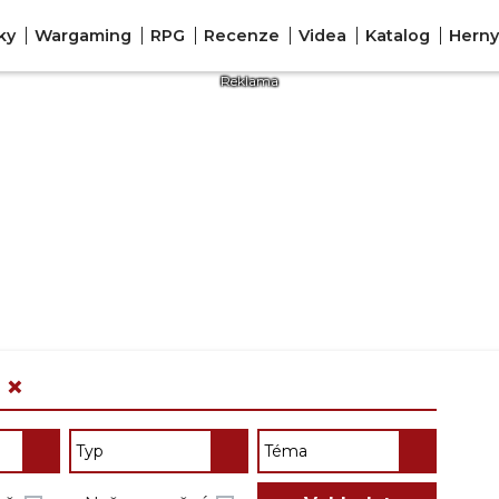
ky
Wargaming
RPG
Recenze
Videa
Katalog
Herny
×
H