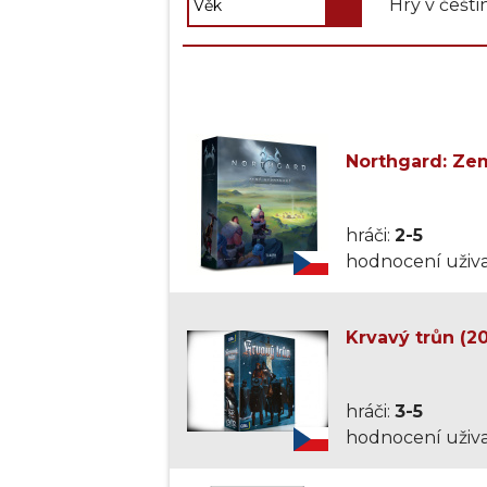
Hry v češti
Northgard: Ze
hráči:
2-5
hodnocení uživa
Krvavý trůn (20
hráči:
3-5
hodnocení uživa