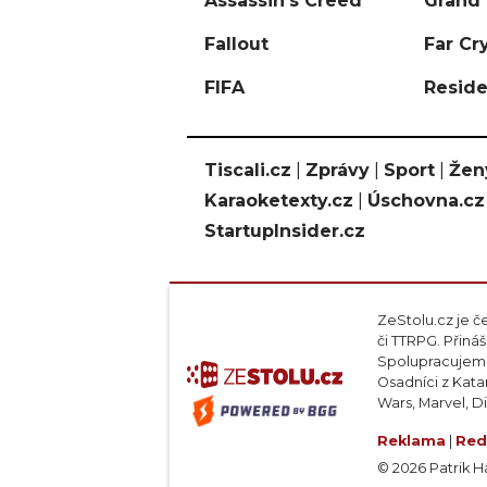
Assassin's Creed
Grand 
Fallout
Far Cr
FIFA
Reside
Tiscali.cz
|
Zprávy
|
Sport
|
Žen
Karaoketexty.cz
|
Úschovna.cz
StartupInsider.cz
ZeStolu.cz je č
či TTRPG. Přin
Spolupracujeme
Osadníci z Kata
Wars, Marvel, D
Reklama
|
Red
© 2026 Patrik Haj