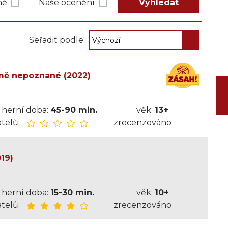
ně
Naše ocenění
Vyhledat
Seřadit podle:
mě nepoznané (2022)
herní doba:
45-90 min.
věk:
13+
telů:
zrecenzováno
19)
herní doba:
15-30 min.
věk:
10+
telů:
zrecenzováno