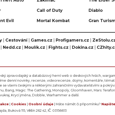
Theft Auto
Zaklínač
The Elder S
y
Call of Duty
Diablo
nt Evil
Mortal Kombat
Gran Turis
y
|
Cestování
|
Games.cz
|
Profigamers.cz
|
ZeStolu.c
|
Nedd.cz
|
Moulík.cz
|
Fights.cz
|
Dokina.cz
|
CZhity.
eský zpravodajský a databázový herní web o deskových hrách, wargami
ášíme denní novinky, recenze, videorecenze, dojmy, komentáře, téma
 se všemi českými a některými zahraničními vydavatelstvími a pokrý
nu, Bang, Magic: The Gathering, Monopoly, Gloomhaven, Mars: Teraform
ivukraj, Krycí jména, Dobble, Warhammer a další.
akce
|
Cookies
|
Osobní údaje
| Máte námět či připomínku?
Napišt
da, Buková 115, Věšín 262 42, IČ: 03156613