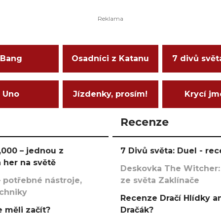
Bang
Osadníci z Katanu
7 divů svět
Uno
Jízdenky, prosím!
Krycí j
Recenze
000 – jednou z
7 Divů světa: Duel - r
 her na světě
Deskovka The Witcher:
 potřebné nástroje,
ze světa Zaklínače
echniky
Recenze Dračí Hlídky an
 měli začít?
Dračák?