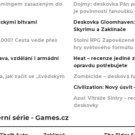
argamingem zasazeným do
Dojmy: deskovka Pán p
je povinností fanoušků
ickými bitvami
Deskovka Gloomhaven: 
Skyrimu a Zaklínače
000? Cesta vede přes
Stolní RPG Zapovězené
hry světového formátu
va, vzdělání i armádní
Heat – recenze jediné 
opravdu potřebujete
, jak začít se „švédským
Zombicide – desková hr
Civilization: Nový úsvi
Azul: Vitráže Sintry - 
deskovky
rní série - Games.cz