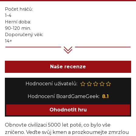
Počet hráčů:
1-4
Herní doba:
90-120 min.
Doporučený věk:
14+
Naše recenze
Hodnocení uživatelů:
Hodnocení BoardGameGeek:
8.1
Ohodnotit hru
Obnovte civilizaci 5000 let poté, co bylo vše
zničeno. Veďte svůj kmen a prozkoumejte zmrzlou