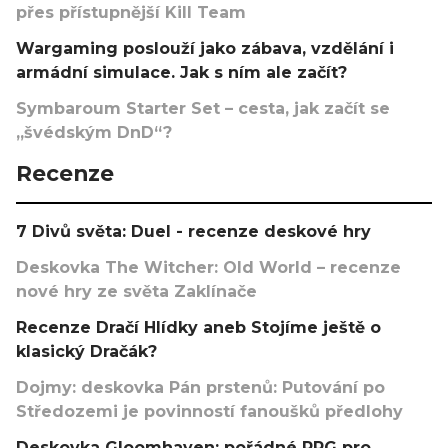
přes přístupnější Kill Team
Wargaming poslouží jako zábava, vzdělání i
armádní simulace. Jak s ním ale začít?
Symbaroum Starter Set – cesta, jak začít se
„švédským DnD“?
Recenze
7 Divů světa: Duel - recenze deskové hry
Deskovka The Witcher: Old World – recenze
nové hry ze světa Zaklínače
Recenze Dračí Hlídky aneb Stojíme ještě o
klasický Dračák?
Dojmy: deskovka Pán prstenů: Putování po
Středozemi je povinností fanoušků předlohy
Deskovka Gloomhaven: pořádné RPG pro