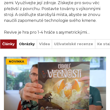
zemi. Využívejte její zdroje. Získejte pro svou věc
přeživší z povrchu. Postavte továrny s výkonnými
stroji. A osídlujte starobylá místa, abyste se znovu
naučili zapomenuté technologie svého kmene.
Revive je hra pro 1-4 hráče s asymetrickými
schopnostmi hráčů, velmi variabilním nastavením a
Články
bez boje či přímého konfliktu. Projití pětidílné
Obrázky
Videa
Uživatelské recenze
Ke sta
kampaně odemkne další obsah a po odemčení
všeho lze hru hrát donekonečna.
NOVINKA
Na začátku hry dostane každý hráč sadu karet
občanů, desku kmene a také obrovskou
dvouvrstvou desku hráče. Na desce kmene jsou
zobrazené jedinečné schopnosti vašeho kmene a
prastaré technologie, které se můžete v průběhu
hry znovu naučit. Na dvouvrstvou desku hráče
umisťujete své vlastní stroje a vylepšujete své sloty
pro karty.