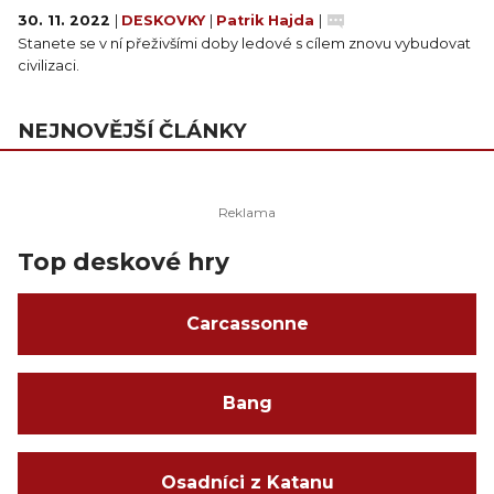
30. 11. 2022
|
DESKOVKY
|
Patrik Hajda
|
Stanete se v ní přeživšími doby ledové s cílem znovu vybudovat
civilizaci.
NEJNOVĚJŠÍ ČLÁNKY
Top deskové hry
Carcassonne
Bang
Osadníci z Katanu