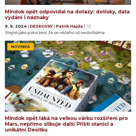
Mindok opět odpovídal na dotazy: dotisky, data
Hlavním cílem hry je dosáhnout a osídlit rozsáhlá
vydání i náznaky
starověká naleziště. Tyto starověké lokace jsou
9. 9. 2024
|
DESKOVKY
|
Patrik Hajda
|
náhodně vybrané, a protože jsou důležitým zdrojem
Stejně jako potvrzení, že se něčeho už nedočkáme.
vítězných bodů, budou v každé hře utvářet vaši
strategii jinak.
NOVINKA
Ve svém tahu provedete dvě akce:
- Zahrajete kartu (její efekt je určen tím, který slot
na kartu použijete).
- Prozkoumáte (odkryjete destičku oblasti a získáte
novou kartu občana).
- Osídlíte (osídlíte starobylou lokaci a naučíte se
novou technologii).
- Postavíte továrnu (přilehlé terény určují, po
Mindok opět láká na velkou várku rozšíření pro
kterých strojových drahách postoupíte)
Mars, nepřímo slibuje další Příští stanici a
unikátní Desítku