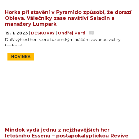
Horka při stavění v Pyramido způsobí, že dorazí
Obleva. Válečníky zase navštíví Saladin a
manažery Lumpark
19. 1. 2023
|
DESKOVKY
|
Ondřej Partl
|
Další výhled her, které tuzemským hráčům zavanou vichry
budoucí.
NOVINKA
Mindok vydá jednu z nejžhavějších her
letošního Essenu – postapokalyptickou Revive