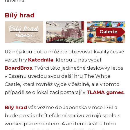
novinek.
Bílý hrad
Galerie
Už nějakou dobu můžete objevovat kvality české
verze hry
Katedrála
, kterou u nás vydali
BoardBros
. Tvůrci této jedinečné deskovky letos
v Essenu uvedou svou další hru The White
Castle, která rovněž vyjde v češtině, ale v tomto
případě se o lokalizaci postarají v
TLAMA games
.
Bílý hrad
vás vezme do Japonska v roce 1761 a
bude po vás chtít efektní správu zdrojů spolu s
worker-placementem. A ani tentokrát u toho