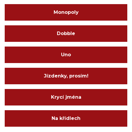
Monopoly
Dobble
Uno
Jízdenky, prosím!
Krycí jména
Na křídlech