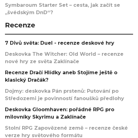
Symbaroum Starter Set – cesta, jak začít se
„švédským DnD“?
Recenze
7 Divů světa: Duel - recenze deskové hry
Deskovka The Witcher: Old World – recenze
nové hry ze světa Zaklínače
Recenze Dračí Hlídky aneb Stojíme ještě o
klasický Dračák?
Dojmy: deskovka Pán prstenů: Putování po
Středozemi je povinností fanoušků předlohy
Deskovka Gloomhaven: pořádné RPG pro
milovníky Skyrimu a Zaklínače
Stolní RPG Zapovězené země – recenze české
verze hry světového formátu