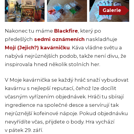
Galerie
Nakonec tu máme
Blackfire
, který po
předešlých
sedmi oznámeních
naskladňuje
Mojí (Jejich?) kavárničku
. Káva vládne světu a
nabývá nejrůznějších podob, takže není divu, že
inspirovala hned několik stolních her.
V Moje kavárnička se každý hráč snaží vybudovat
kavárnu s nejlepší reputací, čehož lze docílit
včasným vyřízením objednávek. Hráči tu sbírají
ingredience na společné desce a servírují tak
nejrůznější kofeinové nápoje. Pokud objednávku
nevyřídíte včas, přijdete o body. Hra vychází
v pátek 29. září.