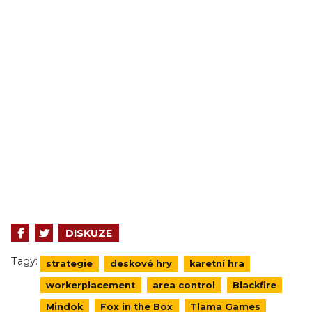
DISKUZE
Tagy:
strategie
deskové hry
karetní hra
workerplacement
area control
Blackfire
Mindok
Fox in the Box
Tlama Games