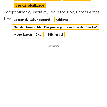
česká lokalizace
,
,
,
Zdroje:
Mindok
Blackfire
Fox in the Box
Tlama Games
Hry:
Legendy Dávnozemě
Obleva
Borderlands: Mr. Torgue a jeho aréna drsňáctví!
Moje kavárnička
Bílý hrad