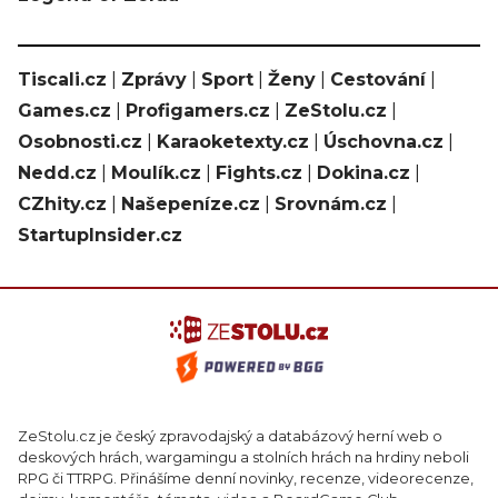
Tiscali.cz
|
Zprávy
|
Sport
|
Ženy
|
Cestování
|
Games.cz
|
Profigamers.cz
|
ZeStolu.cz
|
Osobnosti.cz
|
Karaoketexty.cz
|
Úschovna.cz
|
Nedd.cz
|
Moulík.cz
|
Fights.cz
|
Dokina.cz
|
CZhity.cz
|
Našepeníze.cz
|
Srovnám.cz
|
StartupInsider.cz
ZeStolu.cz je český zpravodajský a databázový herní web o
deskových hrách, wargamingu a stolních hrách na hrdiny neboli
RPG či TTRPG. Přinášíme denní novinky, recenze, videorecenze,