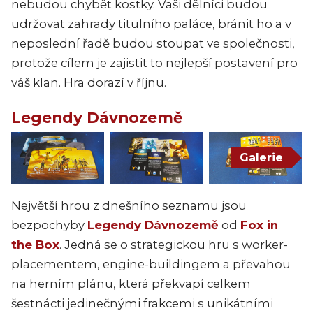
nebudou chybět kostky. Vaši dělníci budou
udržovat zahrady titulního paláce, bránit ho a v
neposlední řadě budou stoupat ve společnosti,
protože cílem je zajistit to nejlepší postavení pro
váš klan. Hra dorazí v říjnu.
Legendy Dávnozemě
Galerie
Největší hrou z dnešního seznamu jsou
bezpochyby
Legendy Dávnozemě
od
Fox in
the Box
. Jedná se o strategickou hru s worker-
placementem, engine-buildingem a převahou
na herním plánu, která překvapí celkem
šestnácti jedinečnými frakcemi s unikátními