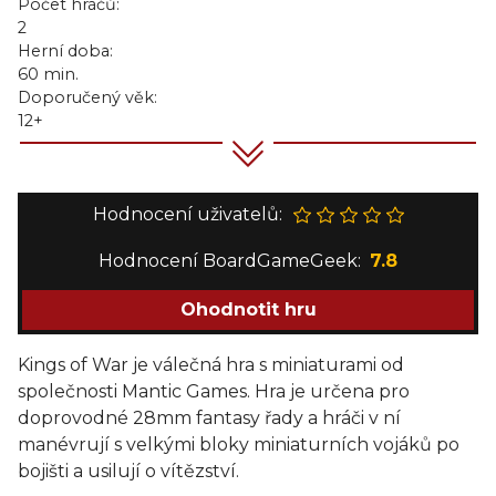
Počet hráčů:
2
Herní doba:
60 min.
Doporučený věk:
12+
Hodnocení uživatelů:
Hodnocení BoardGameGeek:
7.8
Ohodnotit hru
Kings of War je válečná hra s miniaturami od
společnosti Mantic Games. Hra je určena pro
doprovodné 28mm fantasy řady a hráči v ní
manévrují s velkými bloky miniaturních vojáků po
bojišti a usilují o vítězství.