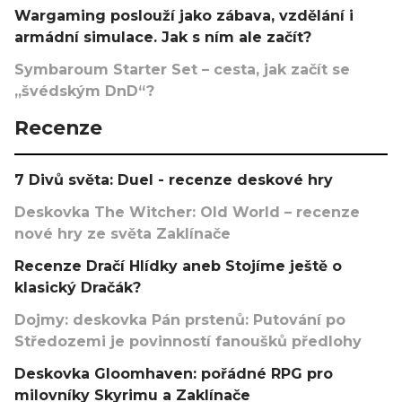
Wargaming poslouží jako zábava, vzdělání i
armádní simulace. Jak s ním ale začít?
Symbaroum Starter Set – cesta, jak začít se
„švédským DnD“?
Recenze
7 Divů světa: Duel - recenze deskové hry
Deskovka The Witcher: Old World – recenze
nové hry ze světa Zaklínače
Recenze Dračí Hlídky aneb Stojíme ještě o
klasický Dračák?
Dojmy: deskovka Pán prstenů: Putování po
Středozemi je povinností fanoušků předlohy
Deskovka Gloomhaven: pořádné RPG pro
milovníky Skyrimu a Zaklínače