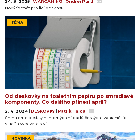
24. 3. 2025
|
WARGAMING
|
Ondřej Partl
|
Nový formát pro lidi bez času.
TÉMA
Od deskovky na toaletním papíru po smradlavé
komponenty. Co dalšího přinesl apríl?
2. 4. 2024
|
DESKOVKY
|
Patrik Hajda
|
Shrnujeme desítky humorných nápadů českých i zahraničních
studií a vydavatelství.
NOVINKA