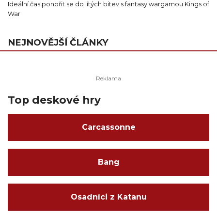
Ideální čas ponořit se do lítých bitev s fantasy wargamou Kings of
War
NEJNOVĚJŠÍ ČLÁNKY
Top deskové hry
Carcassonne
Bang
Osadníci z Katanu