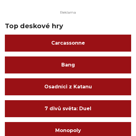
Top deskové hry
Carcassonne
Bang
Osadníci z Katanu
7 divů světa: Duel
Monopoly