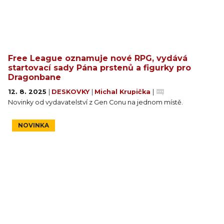
- Pravidla pro tvorbu vlastních Bezejmenných –
nepoznatelných bytostí z temných zákoutí světa.
- Kompletní dobrodružství Hvězda z mlh,
obsahující další pomoc pro začínající vypravěče v
Free League oznamuje nové RPG, vydává
podobě rad rozesetých v textu.
startovací sady Pána prstenů a figurky pro
Dragonbane
12. 8. 2025
|
DESKOVKY
|
Michal Krupička
|
Novinky od vydavatelství z Gen Conu na jednom místě.
NOVINKA