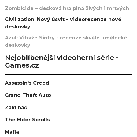
Zombicide – desková hra plná živých i mrtvých
Civilization: Nový úsvit – videorecenze nové
deskovky
Azul: Vitráže Sintry - recenze skvělé umělecké
deskovky
Nejoblíbenější videoherní série -
Games.cz
Assassin's Creed
Grand Theft Auto
Zaklínač
The Elder Scrolls
Mafia