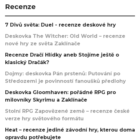
Recenze
7 Divů světa: Duel - recenze deskové hry
Deskovka The Witcher: Old World – recenze
nové hry ze světa Zaklínače
Recenze Dračí Hlídky aneb Stojíme ještě o
klasický Dračák?
Dojmy: deskovka Pán prstenů: Putování po
Středozemi je povinností fanoušků předlohy
Deskovka Gloomhaven: pořádné RPG pro
milovníky Skyrimu a Zaklínače
Stolní RPG Zapovězené země – recenze české
verze hry světového formátu
Heat – recenze jediné závodní hry, kterou doma
opravdu potřebujete