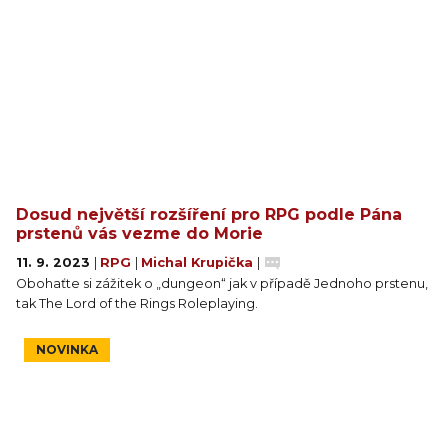
Dosud největší rozšíření pro RPG podle Pána
prstenů vás vezme do Morie
11. 9. 2023
|
RPG
|
Michal Krupička
|
Obohaťte si zážitek o „dungeon“ jak v případě Jednoho prstenu,
tak The Lord of the Rings Roleplaying.
NOVINKA