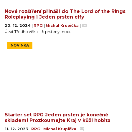
Nové rozšíření přináší do The Lord of the Rings
Roleplaying i Jeden prsten elfy
20. 12. 2024
|
RPG
|
Michal Krupička
|
Úsvit Třetího věku i tři prsteny moci.
NOVINKA
Starter set RPG Jeden prsten je konečně
skladem! Prozkoumejte Kraj v kůži hobita
11. 12. 2023
|
RPG
|
Michal Krupička
|