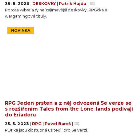
29. 5. 2023
|
DESKOVKY
|
Patrik Hajda
|
Porota vybrala ty nejzajímavější deskovky, RPGčka a
wargamingové tituly.
NOVINKA
RPG Jeden prsten a z něj odvozená 5e verze se
s rozšířením Tales from the Lone-lands podívají
do Eriadoru
25. 5. 2023
|
RPG
|
Pavel Bareš
|
PDFka jsou dostupná už teď i pro 5e verzi.