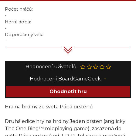
Počet hráčů:
-
Herní doba:
-
Doporučený věk:
-
Hodnocení uživatelů:
Hodnocení BoardGameGeek:
-
Ohodnotit hru
Hra na hrdiny ze světa Pána prstenů
Druhá edice hry na hrdiny Jeden prsten (anglicky
The One Ring™ roleplaying game), zasazená do
světa Pána prstenů od J. R. R. Tolkiena a navržená