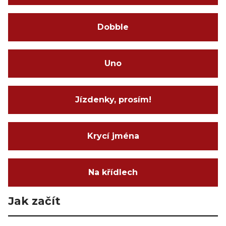
Dobble
Uno
Jízdenky, prosím!
Krycí jména
Na křídlech
Jak začít