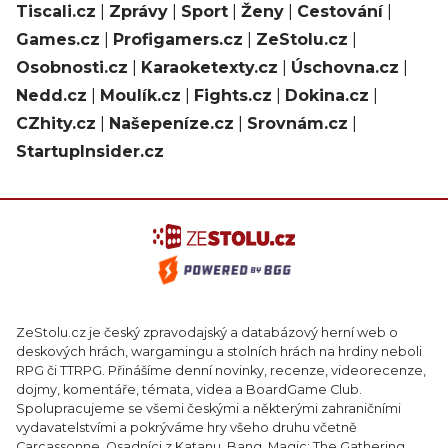
Tiscali.cz
|
Zprávy
|
Sport
|
Ženy
|
Cestování
|
Games.cz
|
Profigamers.cz
|
ZeStolu.cz
|
Osobnosti.cz
|
Karaoketexty.cz
|
Úschovna.cz
|
Nedd.cz
|
Moulík.cz
|
Fights.cz
|
Dokina.cz
|
CZhity.cz
|
Našepeníze.cz
|
Srovnám.cz
|
StartupInsider.cz
ZeStolu.cz je český zpravodajský a databázový herní web o
deskových hrách, wargamingu a stolních hrách na hrdiny neboli
RPG či TTRPG. Přinášíme denní novinky, recenze, videorecenze,
dojmy, komentáře, témata, videa a BoardGame Club.
Spolupracujeme se všemi českými a některými zahraničními
vydavatelstvími a pokrýváme hry všeho druhu včetně
Carcassonne, Osadníci z Katanu, Bang, Magic: The Gathering,