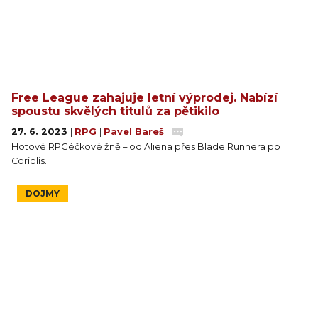
Free League zahajuje letní výprodej. Nabízí
spoustu skvělých titulů za pětikilo
27. 6. 2023
|
RPG
|
Pavel Bareš
|
Hotové RPGéčkové žně – od Aliena přes Blade Runnera po
Coriolis.
DOJMY