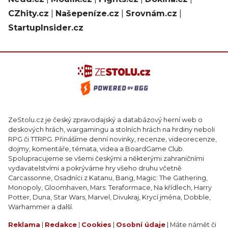
CZhity.cz
|
Našepeníze.cz
|
Srovnám.cz
|
StartupInsider.cz
ZeStolu.cz je český zpravodajský a databázový herní web o
deskových hrách, wargamingu a stolních hrách na hrdiny neboli
RPG či TTRPG. Přinášíme denní novinky, recenze, videorecenze,
dojmy, komentáře, témata, videa a BoardGame Club.
Spolupracujeme se všemi českými a některými zahraničními
vydavatelstvími a pokrýváme hry všeho druhu včetně
Carcassonne, Osadníci z Katanu, Bang, Magic: The Gathering,
Monopoly, Gloomhaven, Mars: Teraformace, Na křídlech, Harry
Potter, Duna, Star Wars, Marvel, Divukraj, Krycí jména, Dobble,
Warhammer a další.
Reklama
|
Redakce
|
Cookies
|
Osobní údaje
| Máte námět či