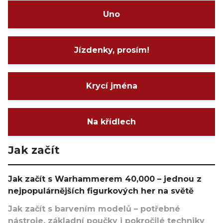
Uno
Jízdenky, prosím!
Krycí jména
Na křídlech
Jak začít
Jak začít s Warhammerem 40,000 – jednou z
nejpopulárnějších figurkových her na světě
Jak začít s barvením modelů – potřebné
nástroje, základní poučky i pokročilé techniky