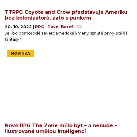
TTRPG Coyote and Crow představuje Ameriku
bez kolonizátorů, zato s punkem
20. 10. 2022
|
RPG
|
Pavel Bareš
|
Je libo domorodé severoamerické kmeny říznuté prvky sci-fi i
fantasy?
NOVINKA
Nové RPG The Zone mělo být – a nebude –
ilustrované umělou inteligencí