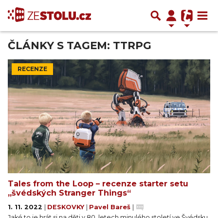
ČLÁNKY S TAGEM: TTRPG
RECENZE
Tales from the Loop – recenze starter setu
„švédských Stranger Things“
1. 11. 2022
|
DESKOVKY
|
Pavel Bareš
|
Jaké to je hrát si na děti v 80. letech minulého století ve Švédsku,