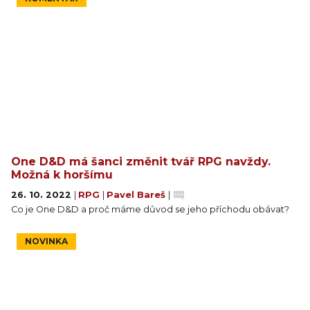
One D&D má šanci změnit tvář RPG navždy.
Možná k horšímu
26. 10. 2022
|
RPG
|
Pavel Bareš
|
Co je One D&D a proč máme důvod se jeho příchodu obávat?
NOVINKA