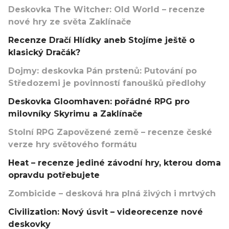
Deskovka The Witcher: Old World – recenze
nové hry ze světa Zaklínače
Recenze Dračí Hlídky aneb Stojíme ještě o
klasický Dračák?
Dojmy: deskovka Pán prstenů: Putování po
Středozemi je povinností fanoušků předlohy
Deskovka Gloomhaven: pořádné RPG pro
milovníky Skyrimu a Zaklínače
Stolní RPG Zapovězené země – recenze české
verze hry světového formátu
Heat – recenze jediné závodní hry, kterou doma
opravdu potřebujete
Zombicide – desková hra plná živých i mrtvých
Civilization: Nový úsvit – videorecenze nové
deskovky