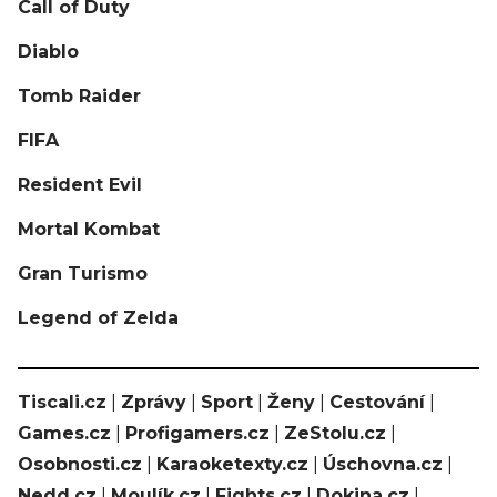
Call of Duty
Diablo
Tomb Raider
FIFA
Resident Evil
Mortal Kombat
Gran Turismo
Legend of Zelda
Tiscali.cz
|
Zprávy
|
Sport
|
Ženy
|
Cestování
|
Games.cz
|
Profigamers.cz
|
ZeStolu.cz
|
Osobnosti.cz
|
Karaoketexty.cz
|
Úschovna.cz
|
Nedd.cz
|
Moulík.cz
|
Fights.cz
|
Dokina.cz
|