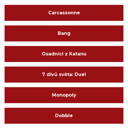
Carcassonne
Bang
Osadníci z Katanu
7 divů světa: Duel
Monopoly
Dobble