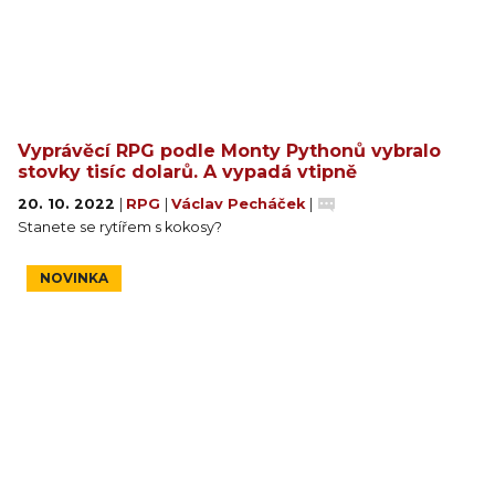
Vyprávěcí RPG podle Monty Pythonů vybralo
stovky tisíc dolarů. A vypadá vtipně
20. 10. 2022
|
RPG
|
Václav Pecháček
|
Stanete se rytířem s kokosy?
NOVINKA