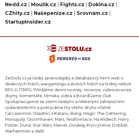
Nedd.cz
|
Moulík.cz
|
Fights.cz
|
Dokina.cz
|
CZhity.cz
|
Našepeníze.cz
|
Srovnám.cz
|
StartupInsider.cz
ZeStolu.cz je český zpravodajský a databázový herní web o
deskových hrách, wargamingu a stolních hrách na hrdiny neboli
RPG či TTRPG. Přinášíme denní novinky, recenze, videorecenze,
dojmy, komentáře, témata, videa a BoardGame Club.
Spolupracujeme se všemi českými a některými zahraničními
vydavatelstvími a pokrýváme hry všeho druhu včetně
Carcassonne, Osadníci z Katanu, Bang, Magic: The Gathering,
Monopoly, Gloomhaven, Mars: Teraformace, Na křídlech, Harry
Potter, Duna, Star Wars, Marvel, Divukraj, Krycí jména, Dobble,
Warhammer a další.