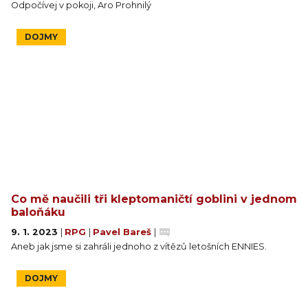
Odpočívej v pokoji, Aro Prohnilý
DOJMY
Co mě naučili tři kleptomaničtí goblini v jednom
baloňáku
9. 1. 2023
|
RPG
|
Pavel Bareš
|
Aneb jak jsme si zahráli jednoho z vítězů letošních ENNIES.
DOJMY