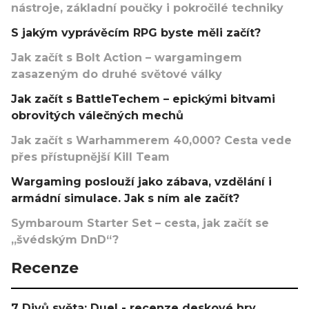
nástroje, základní poučky i pokročilé techniky
S jakým vyprávěcím RPG byste měli začít?
Jak začít s Bolt Action – wargamingem
zasazeným do druhé světové války
Jak začít s BattleTechem – epickými bitvami
obrovitých válečných mechů
Jak začít s Warhammerem 40,000? Cesta vede
přes přístupnější Kill Team
Wargaming poslouží jako zábava, vzdělání i
armádní simulace. Jak s ním ale začít?
Symbaroum Starter Set – cesta, jak začít se
„švédským DnD“?
Recenze
7 Divů světa: Duel - recenze deskové hry