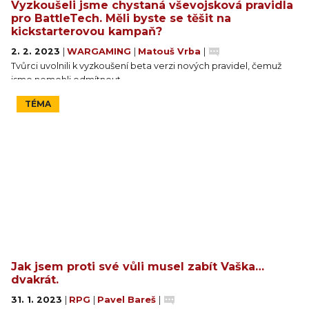
Vyzkoušeli jsme chystaná vševojsková pravidla
pro BattleTech. Měli byste se těšit na
kickstarterovou kampaň?
2. 2. 2023
|
WARGAMING
|
Matouš Vrba
|
Tvůrci uvolnili k vyzkoušení beta verzi nových pravidel, čemuž
jsme nemohli odmítnout.
TÉMA
Jak jsem proti své vůli musel zabít Vaška…
dvakrát.
31. 1. 2023
|
RPG
|
Pavel Bareš
|