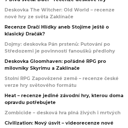
Deskovka The Witcher: Old World – recenze
nové hry ze světa Zaklínače
Recenze Dračí Hlídky aneb Stojíme ještě o
klasický Dračák?
Dojmy: deskovka Pán prstenů: Putování po
Středozemi je povinností fanoušků předlohy
Deskovka Gloomhaven: pořádné RPG pro
milovníky Skyrimu a Zaklínače
Stolní RPG Zapovězené země – recenze české
verze hry světového formátu
Heat – recenze jediné závodní hry, kterou doma
opravdu potřebujete
Zombicide – desková hra plná živých i mrtvých
Civilization: Nový úsvit – videorecenze nové