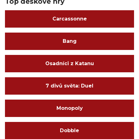
Top deskové hry
Carcassonne
Bang
Osadníci z Katanu
7 divů světa: Duel
Monopoly
Dobble