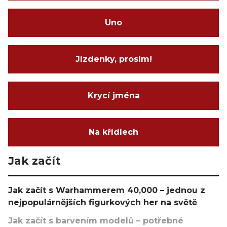
Uno
Jízdenky, prosím!
Krycí jména
Na křídlech
Jak začít
Jak začít s Warhammerem 40,000 – jednou z
nejpopulárnějších figurkových her na světě
Jak začít s barvením modelů – potřebné