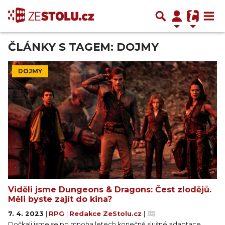
ČLÁNKY S TAGEM: DOJMY
DOJMY
Viděli jsme Dungeons & Dragons: Čest zlodějů.
Měli byste zajít do kina?
7. 4. 2023
|
RPG
|
Redakce ZeStolu.cz
|
Dočkali jsme se po mnoha letech konečně slušné adaptace