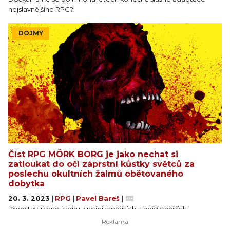
nejslavnějšího RPG?
DOJMY
Číst RPG MÖRK BORG je jako nechat si
zatloukat do očí záprstní kůstky světců za
poslechu okultních žalmů obětovaného
dobytka
20. 3. 2023
|
RPG
|
Pavel Bareš
|
Představujeme jednu z nejbizarnějších a nejšílenějších
základních příruček, jaké si momentálně můžete pořídit.