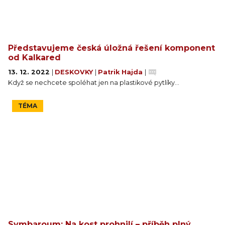
Představujeme česká úložná řešení komponent
od Kalkared
13. 12. 2022
|
DESKOVKY
|
Patrik Hajda
|
Když se nechcete spoléhat jen na plastikové pytlíky…
TÉMA
Symbaroum: Na kost prohnilí – příběh plný