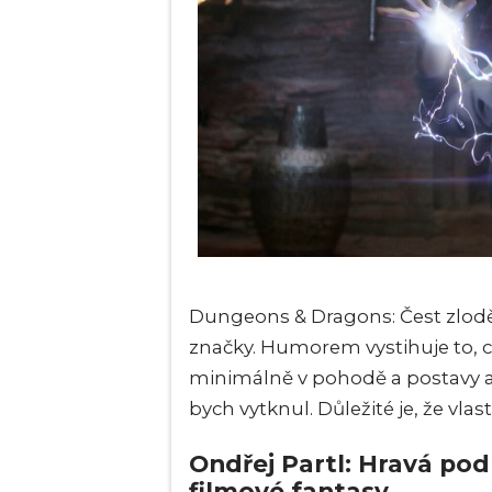
Dungeons & Dragons: Čest zloděj
značky. Humorem vystihuje to, co
minimálně v pohodě a postavy a h
bych vytknul. Důležité je, že vlas
Ondřej Partl: Hravá pod
filmové fantasy