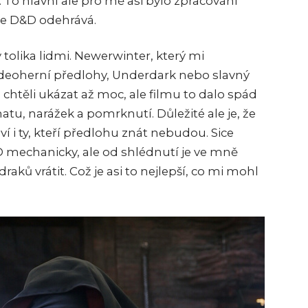
. To hlavní ale pro mě asi bylo zpracování
se D&D odehrává.
 tolika lidmi. Newerwinter, který mi
ideoherní předlohy, Underdark nebo slavný
 chtěli ukázat až moc, ale filmu to dalo spád
atu, narážek a pomrknutí. Důležité ale je, že
í i ty, kteří předlohu znát nebudou. Sice
 mechanicky, ale od shlédnutí je ve mně
raků vrátit. Což je asi to nejlepší, co mi mohl