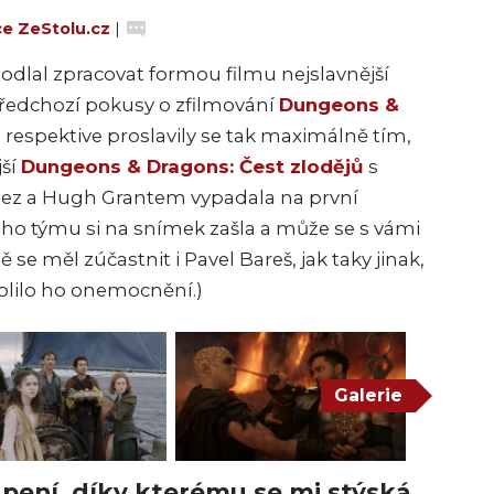
e ZeStolu.cz
|
odlal zpracovat formou filmu nejslavnější
 předchozí pokusy o zfilmování
Dungeons &
respektive proslavily se tak maximálně tím,
jší
Dungeons & Dragons: Čest zlodějů
s
uez a Hugh Grantem vypadala na první
eho týmu si na snímek zašla a může se s vámi
 se měl zúčastnit i Pavel Bareš, jak taky jinak,
olilo ho onemocnění.)
Galerie
apení, díky kterému se mi stýská