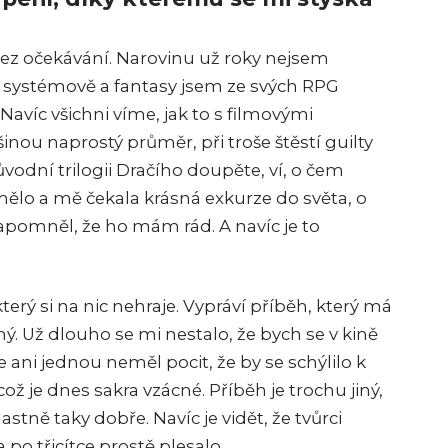
 bez očekávání. Narovinu už roky nejsem
systémově a fantasy jsem ze svých RPG
 Navíc všichni víme, jak to s filmovými
nou naprostý průměr, při troše štěstí guilty
ůvodní trilogii Dračího doupěte, ví, o čem
mělo a mě čekala krásná exkurze do světa, o
zapomněl, že ho mám rád. A navíc je to
který si na nic nehraje. Vypráví příběh, který má
ý. Už dlouho se mi nestalo, že bych se v kině
ani jednou neměl pocit, že by se schýlilo k
 je dnes sakra vzácné. Příběh je trochu jiný,
vlastně taky dobře. Navíc je vidět, že tvůrci
 po třicítce prostě plesalo.