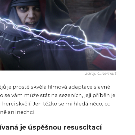
zdroj: Cinemart
ů je prostě skvělá filmová adaptace slavné
 se vám může stát na sezeních, její příběh je
erci skvělí. Jen těžko se mi hledá něco, co
tně ani nechci.
ívaná je úspěšnou resuscitací