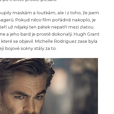
oupily maskám a loutkám, ale i z toho, že jsem
agerů. Pokud něco film pořádně nakoplo, je
kteří už nějaký ten pátek nepatří mezi zlatou
e a jeho bard je prostě dokonalý. Hugh Grant
které se objevil. Michelle Rodriguez zase byla
í bojové scény stály za to.