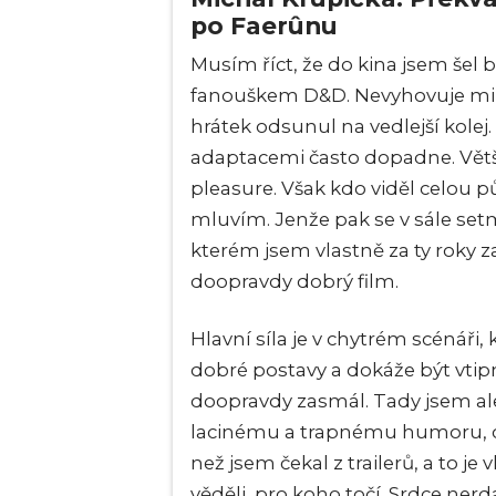
po Faerûnu
Musím říct, že do kina jsem šel
fanouškem D&D. Nevyhovuje mi 
hrátek odsunul na vedlejší kolej.
adaptacemi často dopadne. Větši
pleasure. Však kdo viděl celou p
mluvím. Jenže pak se v sále set
kterém jsem vlastně za ty roky 
doopravdy dobrý film.
Hlavní síla je v chytrém scénáři, 
dobré postavy a dokáže být vtipn
doopravdy zasmál. Tady jsem ale 
lacinému a trapnému humoru, což
než jsem čekal z trailerů, a to je 
věděli, pro koho točí. Srdce nerda