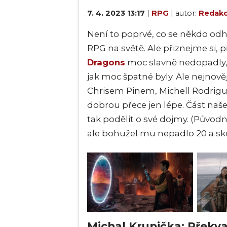
7. 4. 2023 13:17
|
RPG
| autor:
Redakc
Není to poprvé, co se někdo odh
RPG na světě. Ale přiznejme si,
Dragons
moc slavně nedopadly, 
jak moc špatné byly. Ale nejnově
Chrisem Pinem, Michell Rodrig
dobrou přece jen lépe. Část naš
tak podělit o své dojmy. (Původně
ale bohužel mu nepadlo 20 a sk
Michal Krupička: Překv