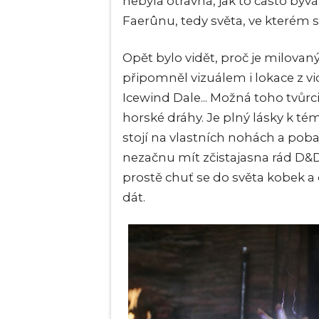
nebyla otravná, jak to často bývá
Faerûnu, tedy světa, ve kterém 
Opět bylo vidět, proč je milovaný
připomněl vizuálem i lokace z v
Icewind Dale... Možná toho tvůrci
horské dráhy. Je plný lásky k tém
stojí na vlastních nohách a pobav
nezačnu mít zčistajasna rád D&D
prostě chuť se do světa kobek a d
dát.