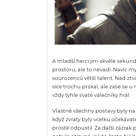
A mladší herci jim skvěle sekundo
prostoru, ale to nevadí. Navíc m
sourozenců větší talent. Nad z
sice trochu prskal, ale zase se u 
vždy tyhle svaté válečníky hrál.
Vlastně všechny postavy byly na 
když zvraty byly vcelku očekávat
prostě odpustil. Za další zázrak p