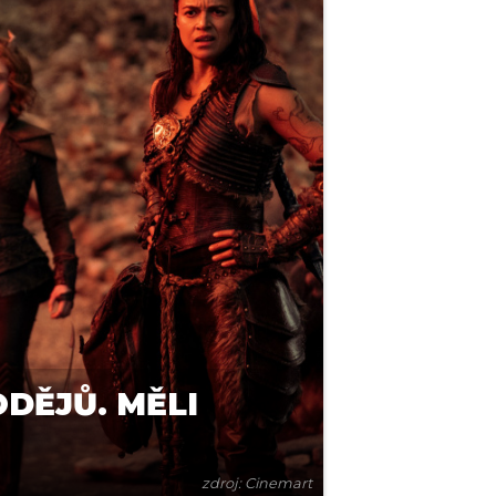
DĚJŮ. MĚLI
zdroj: Cinemart