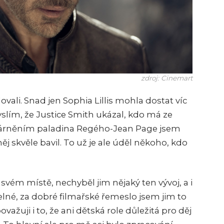
zdroj: Cinemart
vali. Snad jen Sophia Lillis mohla dostat víc
yslím, že Justice Smith ukázal, kdo má ze
tvárněním paladina Regého-Jean Page jsem
něj skvěle bavil. To už je ale úděl někoho, kdo
svém místě, nechyběl jim nějaký ten vývoj, a i
elné, za dobré filmařské řemeslo jsem jim to
ovažuji i to, že ani dětská role důležitá pro děj