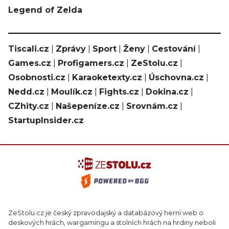
Legend of Zelda
Tiscali.cz
|
Zprávy
|
Sport
|
Ženy
|
Cestování
|
Games.cz
|
Profigamers.cz
|
ZeStolu.cz
|
Osobnosti.cz
|
Karaoketexty.cz
|
Úschovna.cz
|
Nedd.cz
|
Moulík.cz
|
Fights.cz
|
Dokina.cz
|
CZhity.cz
|
Našepeníze.cz
|
Srovnám.cz
|
StartupInsider.cz
ZeStolu.cz je český zpravodajský a databázový herní web o
deskových hrách, wargamingu a stolních hrách na hrdiny neboli