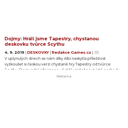
Dojmy: Hráli jsme Tapestry, chystanou
deskovku tvůrce Scythu
4. 9. 2019
|
DESKOVKY
|
Redakce Games.cz
|
V uplynulých dnech se nám díky Albi naskytla příležitost
vyzkoušet si českou verzi chystané hry Tapestry od tvůrce
Scythu. Dosavadní informace už stihly zažehnout jisté neshody
v komunitě, ale nám konečně padá embargo na skutečné
dojmy. V krátkosti: Nová hra Jameyho Stegmaiera se opravdu
povedla, i když máme po první hře menší obavy z některých
designových rozhodnutí. Více v článku.