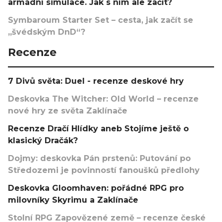
armádní simulace. Jak s ním ale začít?
Symbaroum Starter Set – cesta, jak začít se
„švédským DnD“?
Recenze
7 Divů světa: Duel - recenze deskové hry
Deskovka The Witcher: Old World – recenze
nové hry ze světa Zaklínače
Recenze Dračí Hlídky aneb Stojíme ještě o
klasický Dračák?
Dojmy: deskovka Pán prstenů: Putování po
Středozemi je povinností fanoušků předlohy
Deskovka Gloomhaven: pořádné RPG pro
milovníky Skyrimu a Zaklínače
Stolní RPG Zapovězené země – recenze české