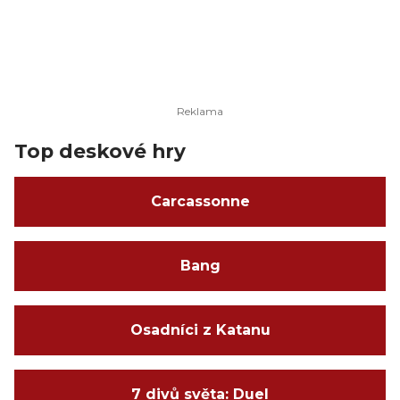
Top deskové hry
Carcassonne
Bang
Osadníci z Katanu
7 divů světa: Duel