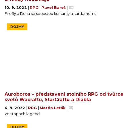
10. 9. 2022
|
RPG
|
Pavel Bareš
|
Firefly a Duna se spoustou kurkumy a kardamomu
DOJMY
Auroboros – představení stolního RPG od tvůrce
světů Wacraftu, StarCraftu a Diabla
4. 9. 2022
|
RPG
|
Martin Leták
|
Ve stopách legend
DOJMY