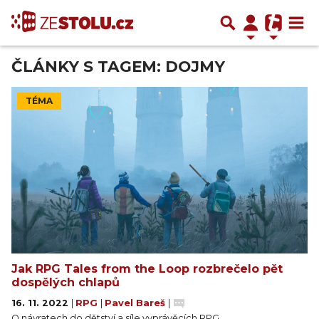
ČLÁNKY S TAGEM: DOJMY
TÉMA
Jak RPG Tales from the Loop rozbrečelo pět
dospělých chlapů
16. 11. 2022
|
RPG
|
Pavel Bareš
|
O návratech do dětství a síle vyprávěcích RPG.