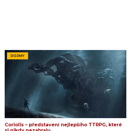
DOJMY
Coriolis – představení nejlepšího TTRPG, které
si nikdy nezahraju