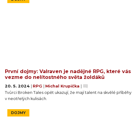
První dojmy: Valraven je nadějné RPG, které vás
vezme do nelítostného světa žoldáků
20. 5. 2024
|
RPG
|
Michal Krupička
|
Tvůrci Broken Tales opět ukazují, že mají talent na skvělé příběhy
v neotřelých kulisách.
DOJMY