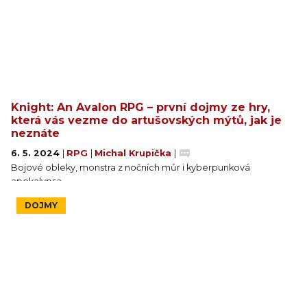
Knight: An Avalon RPG – první dojmy ze hry,
která vás vezme do artušovských mýtů, jak je
neznáte
6. 5. 2024
|
RPG
|
Michal Krupička
|
Bojové obleky, monstra z nočních můr i kyberpunková
apokalypsa.
DOJMY