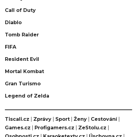
Call of Duty
Diablo
Tomb Raider
FIFA
Resident Evil
Mortal Kombat
Gran Turismo
Legend of Zelda
Tiscali.cz
|
Zprávy
|
Sport
|
Ženy
|
Cestování
|
Games.cz
|
Profigamers.cz
|
ZeStolu.cz
|
Osobnosti.cz
|
Karaoketexty.cz
|
Úschovna.cz
|