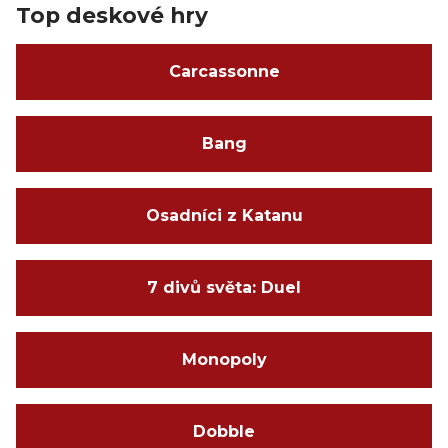
Top deskové hry
Carcassonne
Bang
Osadníci z Katanu
7 divů světa: Duel
Monopoly
Dobble