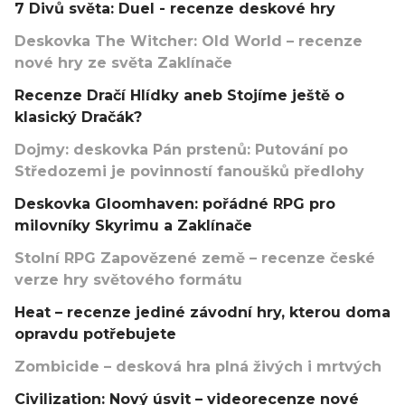
7 Divů světa: Duel - recenze deskové hry
Deskovka The Witcher: Old World – recenze
nové hry ze světa Zaklínače
Recenze Dračí Hlídky aneb Stojíme ještě o
klasický Dračák?
Dojmy: deskovka Pán prstenů: Putování po
Středozemi je povinností fanoušků předlohy
Deskovka Gloomhaven: pořádné RPG pro
milovníky Skyrimu a Zaklínače
Stolní RPG Zapovězené země – recenze české
verze hry světového formátu
Heat – recenze jediné závodní hry, kterou doma
opravdu potřebujete
Zombicide – desková hra plná živých i mrtvých
Civilization: Nový úsvit – videorecenze nové