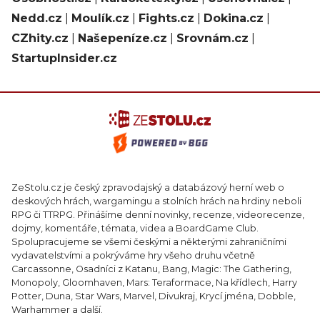
Nedd.cz
|
Moulík.cz
|
Fights.cz
|
Dokina.cz
|
CZhity.cz
|
Našepeníze.cz
|
Srovnám.cz
|
StartupInsider.cz
ZeStolu.cz je český zpravodajský a databázový herní web o
deskových hrách, wargamingu a stolních hrách na hrdiny neboli
RPG či TTRPG. Přinášíme denní novinky, recenze, videorecenze,
dojmy, komentáře, témata, videa a BoardGame Club.
Spolupracujeme se všemi českými a některými zahraničními
vydavatelstvími a pokrýváme hry všeho druhu včetně
Carcassonne, Osadníci z Katanu, Bang, Magic: The Gathering,
Monopoly, Gloomhaven, Mars: Teraformace, Na křídlech, Harry
Potter, Duna, Star Wars, Marvel, Divukraj, Krycí jména, Dobble,
Warhammer a další.