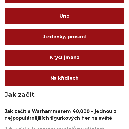
Uno
Jízdenky, prosím!
Krycí jména
Na křídlech
Jak začít
Jak začít s Warhammerem 40,000 – jednou z
nejpopulárnějších figurkových her na světě
Jak začít s barvením modelů – potřebné