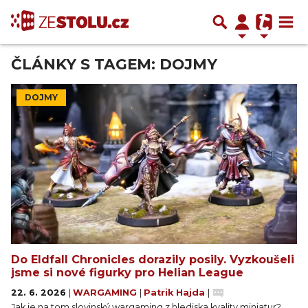
ČLÁNKY S TAGEM: DOJMY
DOJMY
Do Eldfall Chronicles dorazily posily. Vyzkoušeli
jsme si nové figurky pro Helian League
22. 6. 2026
|
WARGAMING
|
Patrik Hajda
|
Jak je na tom slovinský wargaming z hlediska kvality miniatur?