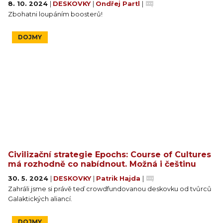
8. 10. 2024
|
DESKOVKY
|
Ondřej Partl
|
Zbohatni loupáním boosterů!
DOJMY
Civilizační strategie Epochs: Course of Cultures
má rozhodně co nabídnout. Možná i češtinu
30. 5. 2024
|
DESKOVKY
|
Patrik Hajda
|
Zahráli jsme si právě teď crowdfundovanou deskovku od tvůrců
Galaktických aliancí.
DOJMY