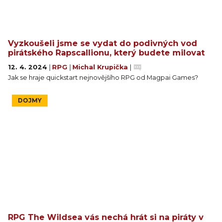
Vyzkoušeli jsme se vydat do podivných vod
pirátského Rapscallionu, který budete milovat
12. 4. 2024
|
RPG
|
Michal Krupička
|
Jak se hraje quickstart nejnovějšího RPG od Magpai Games?
DOJMY
RPG The Wildsea vás nechá hrát si na piráty v