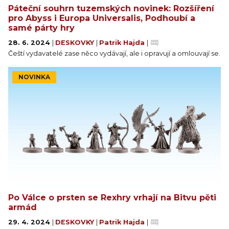
Páteční souhrn tuzemských novinek: Rozšíření
pro Abyss i Europa Universalis, Podhoubí a
samé párty hry
28. 6. 2024
|
DESKOVKY
|
Patrik Hajda
|
Čeští vydavatelé zase něco vydávají, ale i opravují a omlouvají se.
NOVINKA
Po Válce o prsten se Rexhry vrhají na Bitvu pěti
armád
29. 4. 2024
|
DESKOVKY
|
Patrik Hajda
|