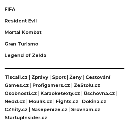
FIFA
Resident Evil
Mortal Kombat
Gran Turismo
Legend of Zelda
Tiscali.cz
|
Zprávy
|
Sport
|
Ženy
|
Cestování
|
Games.cz
|
Profigamers.cz
|
ZeStolu.cz
|
Osobnosti.cz
|
Karaoketexty.cz
|
Úschovna.cz
|
Nedd.cz
|
Moulík.cz
|
Fights.cz
|
Dokina.cz
|
CZhity.cz
|
Našepeníze.cz
|
Srovnám.cz
|
StartupInsider.cz