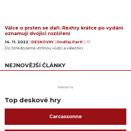
Válce o prsten se daří. Rexhry krátce po vydání
oznamují dvojici rozšíření
14. 11. 2022
|
DESKOVKY
|
Ondřej Partl
|
Do Středozemě vtrhnou vůdci a válečníci.
NEJNOVĚJŠÍ ČLÁNKY
Top deskové hry
Carcassonne