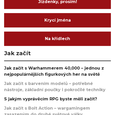
Jízdenky, prosím!
Krycí jména
Na křídlech
Jak začít
Jak začít s Warhammerem 40,000 – jednou z
nejpopulárnějších figurkových her na světě
Jak začít s barvením modelů – potřebné
nástroje, základní poučky i pokročilé techniky
S jakým vyprávěcím RPG byste měli začít?
Jak začít s Bolt Action – wargamingem
zasazeným do druhé světové války