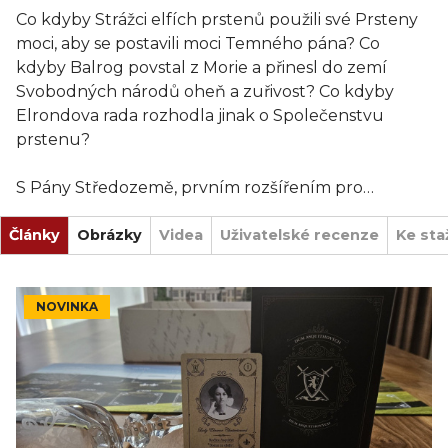
Co kdyby Strážci elfích prstenů použili své Prsteny
moci, aby se postavili moci Temného pána? Co
kdyby Balrog povstal z Morie a přinesl do zemí
Svobodných národů oheň a zuřivost? Co kdyby
Elrondova rada rozhodla jinak o Společenstvu
prstenu?
S Pány Středozemě, prvním rozšířením pro
deskovou hru Válka o Prsten: Druhá edice, mohou
Články
hráči tyto a mnohé další možnosti prozkoumat a
Obrázky
Videa
Uživatelské recenze
Ke sta
vytvořit si tak nové herní příležitosti a nové strategie.
Důležité osobnosti, které dříve ve hře vystupovaly
NOVINKA
pouze prostřednictvím karet událostí, jsou
zastoupené konkrétními figurkami a pravidly. Mezi
nové postavy patří Elrond, Galadriel, Sméagol,
Gothmog a mocný Balrog z Morie, stejně jako
alternativní verze Gandalfa, Witchkinga a