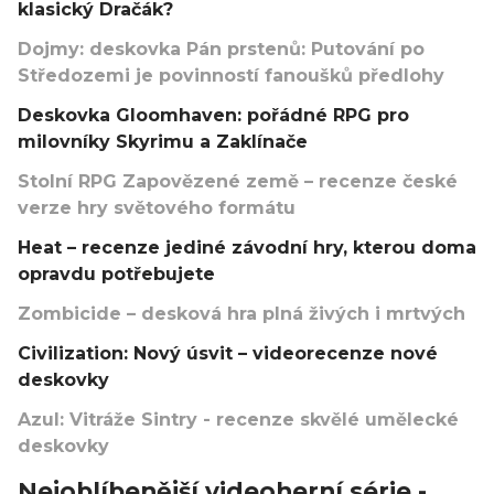
klasický Dračák?
Dojmy: deskovka Pán prstenů: Putování po
Středozemi je povinností fanoušků předlohy
Deskovka Gloomhaven: pořádné RPG pro
milovníky Skyrimu a Zaklínače
Stolní RPG Zapovězené země – recenze české
verze hry světového formátu
Heat – recenze jediné závodní hry, kterou doma
opravdu potřebujete
Zombicide – desková hra plná živých i mrtvých
Civilization: Nový úsvit – videorecenze nové
deskovky
Azul: Vitráže Sintry - recenze skvělé umělecké
deskovky
Nejoblíbenější videoherní série -