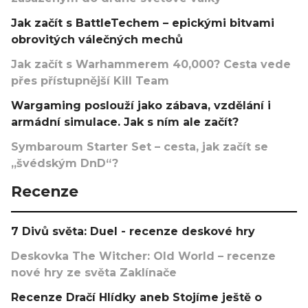
Jak začít s BattleTechem – epickými bitvami
obrovitých válečných mechů
Jak začít s Warhammerem 40,000? Cesta vede
přes přístupnější Kill Team
Wargaming poslouží jako zábava, vzdělání i
armádní simulace. Jak s ním ale začít?
Symbaroum Starter Set – cesta, jak začít se
„švédským DnD“?
Recenze
7 Divů světa: Duel - recenze deskové hry
Deskovka The Witcher: Old World – recenze
nové hry ze světa Zaklínače
Recenze Dračí Hlídky aneb Stojíme ještě o