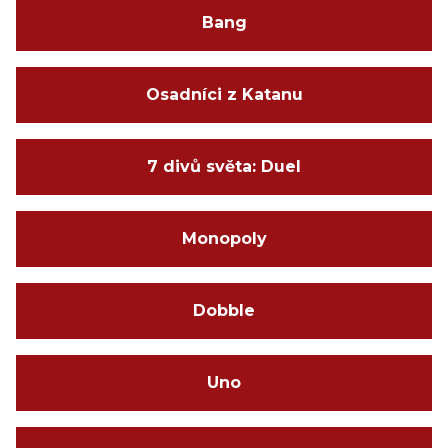
Bang
Osadníci z Katanu
7 divů světa: Duel
Monopoly
Dobble
Uno