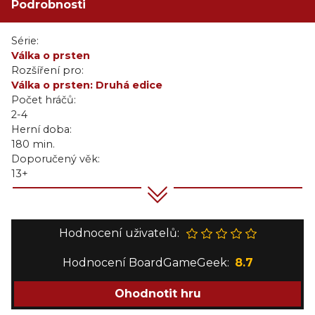
Podrobnosti
Série:
Válka o prsten
Rozšíření pro:
Válka o prsten: Druhá edice
Počet hráčů:
2-4
Herní doba:
180 min.
Doporučený věk:
13+
Hodnocení uživatelů:
Hodnocení BoardGameGeek:
8.7
Ohodnotit hru