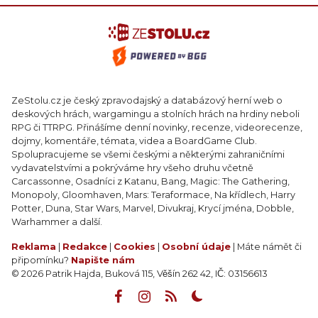
ZeStolu.cz je český zpravodajský a databázový herní web o
deskových hrách, wargamingu a stolních hrách na hrdiny neboli
RPG či TTRPG. Přinášíme denní novinky, recenze, videorecenze,
dojmy, komentáře, témata, videa a BoardGame Club.
Spolupracujeme se všemi českými a některými zahraničními
vydavatelstvími a pokrýváme hry všeho druhu včetně
Carcassonne, Osadníci z Katanu, Bang, Magic: The Gathering,
Monopoly, Gloomhaven, Mars: Teraformace, Na křídlech, Harry
Potter, Duna, Star Wars, Marvel, Divukraj, Krycí jména, Dobble,
Warhammer a další.
Reklama
|
Redakce
|
Cookies
|
Osobní údaje
| Máte námět či
připomínku?
Napište nám
© 2026 Patrik Hajda, Buková 115, Věšín 262 42, IČ: 03156613