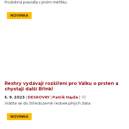
Podobná pravidla v jiném měřítku.
NOVINKA
Rexhry vydávají rozšíření pro Válku o prsten a
chystají další Břink!
5. 9. 2023
|
DESKOVKY
|
Patrik Hajda
|
Vrátíte se do Středozemě i kobek plných zlata.
NOVINKA