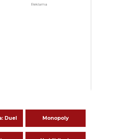
a: Duel
Monopoly