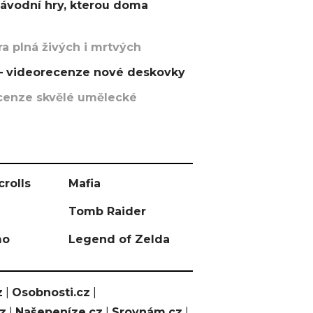
závodní hry, kterou doma
a plná živých i mrtvých
t – videorecenze nové deskovky
recenze skvělé umělecké
crolls
Mafia
Tomb Raider
mo
Legend of Zelda
z
|
Osobnosti.cz
|
cz
|
Našepeníze.cz
|
Srovnám.cz
|