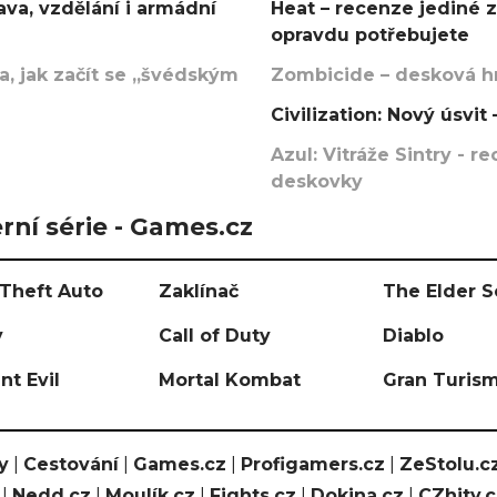
va, vzdělání i armádní
Heat – recenze jediné 
opravdu potřebujete
, jak začít se „švédským
Zombicide – desková hr
Civilization: Nový úsvi
Azul: Vitráže Sintry - 
deskovky
rní série - Games.cz
Theft Auto
Zaklínač
The Elder S
y
Call of Duty
Diablo
nt Evil
Mortal Kombat
Gran Turis
y
|
Cestování
|
Games.cz
|
Profigamers.cz
|
ZeStolu.c
|
Nedd.cz
|
Moulík.cz
|
Fights.cz
|
Dokina.cz
|
CZhity.