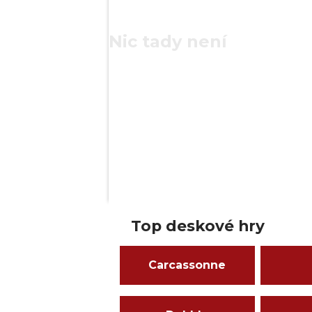
Nic tady není
Top deskové hry
Carcassonne