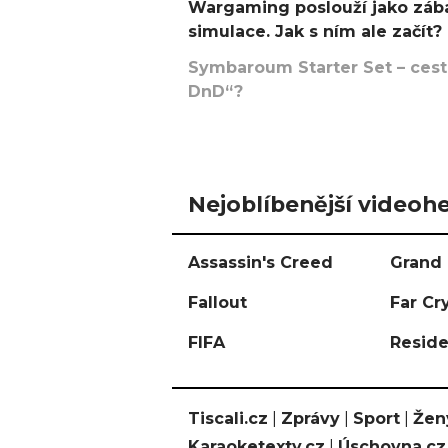
Wargaming poslouží jako zába
simulace. Jak s ním ale začít?
Symbaroum Starter Set – cesta
DnD“?
Nejoblíbenější videohe
Assassin's Creed
Grand 
Fallout
Far Cr
FIFA
Reside
Tiscali.cz
|
Zprávy
|
Sport
|
Žen
Karaoketexty.cz
|
Úschovna.cz