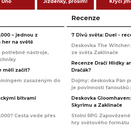
Uno
Jízdenky, prosím!
Krycí j
Recenze
000 – jednou z
7 Divů světa: Duel - r
 her na světě
Deskovka The Witcher:
 potřebné nástroje,
ze světa Zaklínače
echniky
Recenze Dračí Hlídky an
 měli začít?
Dračák?
argamingem zasazeným do
Dojmy: deskovka Pán p
je povinností fanoušků
ickými bitvami
Deskovka Gloomhaven: 
Skyrimu a Zaklínače
000? Cesta vede přes
Stolní RPG Zapovězené
hry světového formátu