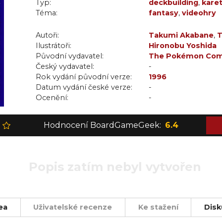
Typ:
deckbuilding
,
karet
Téma:
fantasy
,
videohry
Autoři:
Takumi Akabane
,
T
Ilustrátoři:
Hironobu Yoshida
Původní vydavatel:
The Pokémon Comp
Český vydavatel:
-
Rok vydání původní verze:
1996
Datum vydání české verze:
-
Ocenění:
-
Hodnocení BoardGameGeek:
6.4
Popis zatím nebyl vytvořen
ea
Uživatelské recenze
Ke stažení
Disk