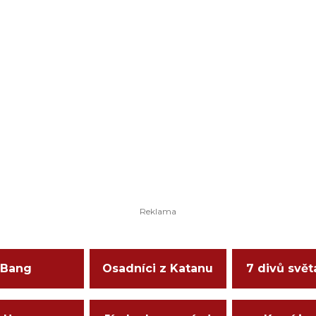
Bang
Osadníci z Katanu
7 divů svět