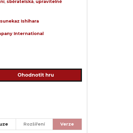
ní
,
sběratelská
,
upravitelné
sunekaz Ishihara
any International
Ohodnotit hru
uze
Rozšíření
Verze