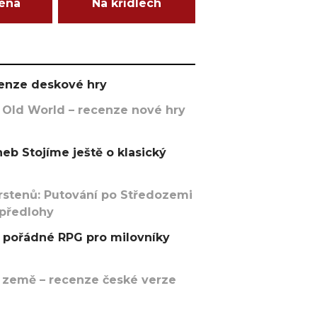
ména
Na křídlech
ecenze deskové hry
 Old World – recenze nové hry
eb Stojíme ještě o klasický
rstenů: Putování po Středozemi
 předlohy
pořádné RPG pro milovníky
 země – recenze české verze