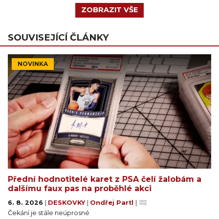
ZOBRAZIT VŠE
SOUVISEJÍCÍ ČLÁNKY
NOVINKA
Přední hodnotitelé karet z PSA čelí žalobám a
dalšímu faux pas na proběhlé akci
6. 8. 2026
|
DESKOVKY
|
Ondřej Partl
|
Čekání je stále neúprosné