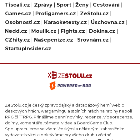
Tiscali.cz
|
Zprávy
|
Sport
|
Ženy
|
Cestování
|
Games.cz
|
Profigamers.cz
|
ZeStolu.cz
|
Osobnosti.cz
|
Karaoketexty.cz
|
Úschovna.cz
|
Nedd.cz
|
Moulík.cz
|
Fights.cz
|
Dokina.cz
|
CZhity.cz
|
Našepeníze.cz
|
Srovnám.cz
|
StartupInsider.cz
ZeStolu.cz je český zpravodajský a databázový herní web o
deskových hrách, wargamingu a stolních hrách na hrdiny neboli
RPG či TTRPG. Přinášíme denní novinky, recenze, videorecenze,
dojmy, komentáře, témata, videa a BoardGame Club.
Spolupracujeme se všemi českými a některými zahraničními
vydavatelstvími a pokrýváme hry všeho druhu včetně