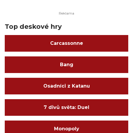
Top deskové hry
Carcassonne
Bang
Osadníci z Katanu
7 divů světa: Duel
Monopoly