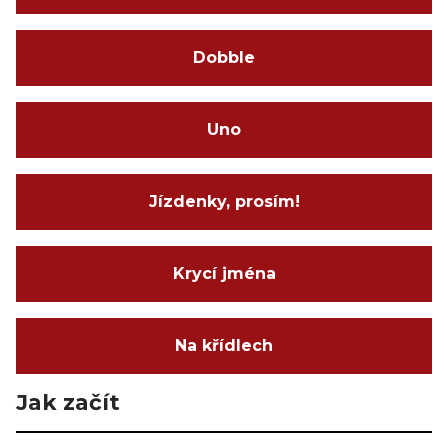
Dobble
Uno
Jízdenky, prosím!
Krycí jména
Na křídlech
Jak začít