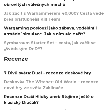
obrovitých válečných mechů
Jak začít s Warhammerem 40,000? Cesta vede
přes přístupnější Kill Team
Wargaming poslouží jako zábava, vzdělání i
armádní simulace. Jak s ním ale začít?
Symbaroum Starter Set – cesta, jak začít se
„švédským DnD“?
Recenze
7 Divů světa: Duel - recenze deskové hry
Deskovka The Witcher: Old World – recenze
nové hry ze světa Zaklínače
Recenze Dračí Hlídky aneb Stojíme ještě o
klasický Dračák?