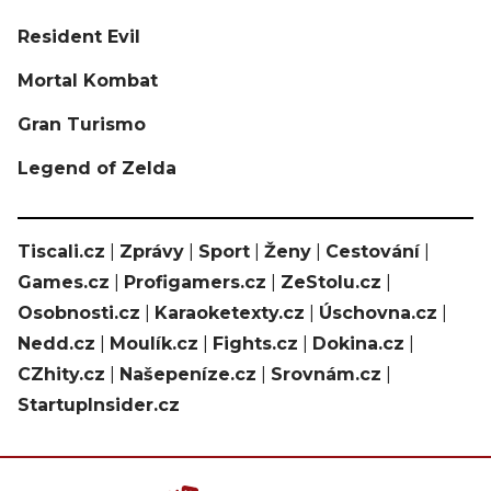
Resident Evil
Mortal Kombat
Gran Turismo
Legend of Zelda
Tiscali.cz
|
Zprávy
|
Sport
|
Ženy
|
Cestování
|
Games.cz
|
Profigamers.cz
|
ZeStolu.cz
|
Osobnosti.cz
|
Karaoketexty.cz
|
Úschovna.cz
|
Nedd.cz
|
Moulík.cz
|
Fights.cz
|
Dokina.cz
|
CZhity.cz
|
Našepeníze.cz
|
Srovnám.cz
|
StartupInsider.cz