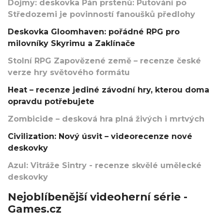
Dojmy: deskovka Pán prstenů: Putování po
Středozemi je povinností fanoušků předlohy
Deskovka Gloomhaven: pořádné RPG pro
milovníky Skyrimu a Zaklínače
Stolní RPG Zapovězené země – recenze české
verze hry světového formátu
Heat – recenze jediné závodní hry, kterou doma
opravdu potřebujete
Zombicide – desková hra plná živých i mrtvých
Civilization: Nový úsvit – videorecenze nové
deskovky
Azul: Vitráže Sintry - recenze skvělé umělecké
deskovky
Nejoblíbenější videoherní série -
Games.cz