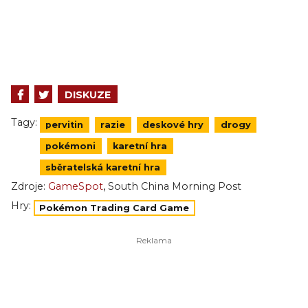
DISKUZE
Tagy:
pervitin
razie
deskové hry
drogy
pokémoni
karetní hra
sběratelská karetní hra
,
Zdroje:
GameSpot
South China Morning Post
Hry:
Pokémon Trading Card Game