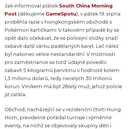
Jak informoval plátek
South China Morning
Post
(děkujeme
GameSpotu
), v pátek 19. srpna
proběhla razie v hongkongském obchodě s
Pokémon kartičkami. V takovém případě by se
opět dalo očekávat, že se policejní složky snaží
zabavit další várku padělaných karet. Leč nález
byl nakonec velice nestandardní. V místnosti
pro zaměstnance se totiž údajně povedlo
zabavit 5 kilogramů pervitinu v hodnotě kolem
1,3 milionu dolarů, tedy necelých 30 milionů
korun. Viníkem má být 28letý muž, jehož policie
již zatkla.
Obchod, nacházející se v rezidenční čtvrti Hung
Hom, pravidelně pořádal turnaje i výměnné
eventy, na nichž se objevovaly skupiny dětí i