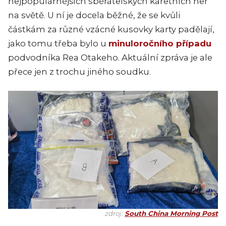
nejpopulárnějších sběratelských karetních her
na světě. U ní je docela běžné, že se kvůli
částkám za různé vzácné kusovky karty padělají,
jako tomu třeba bylo u
minuloročního případu
podvodníka Rea Otakeho. Aktuální zpráva je ale
přece jen z trochu jiného soudku.
zdroj:
South China Morning Post