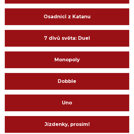
Osadníci z Katanu
7 divů světa: Duel
Monopoly
Dobble
Uno
Jízdenky, prosím!