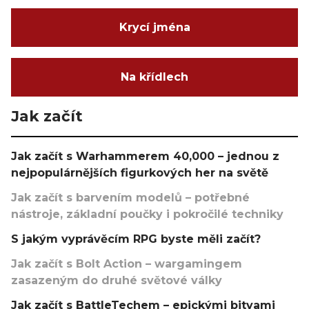
Krycí jména
Na křídlech
Jak začít
Jak začít s Warhammerem 40,000 – jednou z
nejpopulárnějších figurkových her na světě
Jak začít s barvením modelů – potřebné
nástroje, základní poučky i pokročilé techniky
S jakým vyprávěcím RPG byste měli začít?
Jak začít s Bolt Action – wargamingem
zasazeným do druhé světové války
Jak začít s BattleTechem – epickými bitvami