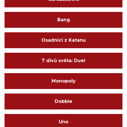
Bang
Osadníci z Katanu
7 divů světa: Duel
Monopoly
Dobble
Uno