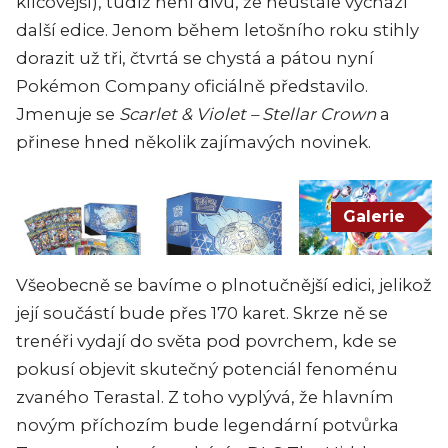
klíčovější), tudíž není divu, že neustále vychází
další edice. Jenom během letošního roku stihly
dorazit už tři, čtvrtá se chystá a pátou nyní
Pokémon Company oficiálně představilo.
Jmenuje se
Scarlet & Violet – Stellar Crown
a
přinese hned několik zajímavých novinek.
Galerie
Všeobecně se bavíme o plnotučnější edici, jelikož
její součástí bude přes 170 karet. Skrze ně se
trenéři vydají do světa pod povrchem, kde se
pokusí objevit skutečný potenciál fenoménu
zvaného Terastal. Z toho vyplývá, že hlavním
novým příchozím bude legendární potvůrka