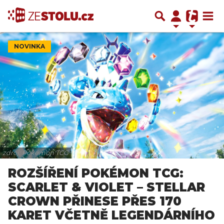
NOVINKA
zdroj: Pokémon TCG
ROZŠÍŘENÍ POKÉMON TCG:
SCARLET & VIOLET – STELLAR
CROWN PŘINESE PŘES 170
KARET VČETNĚ LEGENDÁRNÍHO