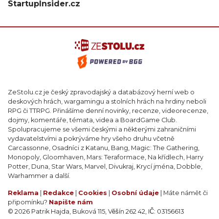
StartupInsider.cz
ZeStolu.cz je český zpravodajský a databázový herní web o
deskových hrách, wargamingu a stolních hrách na hrdiny neboli
RPG či TTRPG. Přinášíme denní novinky, recenze, videorecenze,
dojmy, komentáře, témata, videa a BoardGame Club.
Spolupracujeme se všemi českými a některými zahraničními
vydavatelstvími a pokrýváme hry všeho druhu včetně
Carcassonne, Osadníci z Katanu, Bang, Magic: The Gathering,
Monopoly, Gloomhaven, Mars: Teraformace, Na křídlech, Harry
Potter, Duna, Star Wars, Marvel, Divukraj, Krycí jména, Dobble,
Warhammer a další.
Reklama
|
Redakce
|
Cookies
|
Osobní údaje
| Máte námět či
připomínku?
Napište nám
© 2026 Patrik Hajda, Buková 115, Věšín 262 42, IČ: 03156613