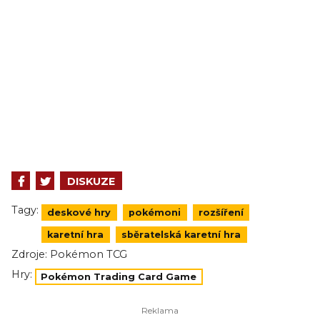
DISKUZE
Tagy:
deskové hry
pokémoni
rozšíření
karetní hra
sběratelská karetní hra
Zdroje:
Pokémon TCG
Hry:
Pokémon Trading Card Game