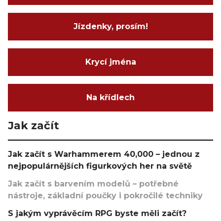
Jízdenky, prosím!
Krycí jména
Na křídlech
Jak začít
Jak začít s Warhammerem 40,000 – jednou z
nejpopulárnějších figurkových her na světě
Jak začít s barvením modelů – potřebné
nástroje, základní poučky i pokročilé techniky
S jakým vyprávěcím RPG byste měli začít?