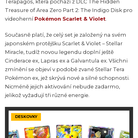
Terapagos, která pochází z DLC The Hidden
Treasure of Area Zero Part 2: The Indigo Disk pro
videoherní
Pokémon Scarlet & Violet
.
Současně platí, že celý set je založený na svém
japonském protějšku Scarlet & Violet – Stellar
Miracle, tudíž novou legendu doplní ještě
Cinderace ex, Lapras ex a Galvantula ex. Všichni
zmínění se objeví v podobě zvané Stellar Tera
Pokémon ex, jež skrývá nové a silné schopnosti.
Nicméně jejich aktivování nebude zadarmo,
jelikož vyžadují tři různé energie.
DESKOVKY