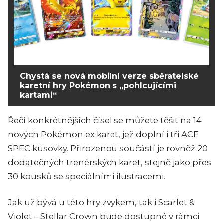
Chystá se nová mobilní verze sběratelské
karetní hry Pokémon s „pohlcujícími
kartami“
Řečí konkrétnějších čísel se můžete těšit na 14
nových Pokémon ex karet, jež doplní i tři ACE
SPEC kusovky. Přirozenou součástí je rovněž 20
dodatečných trenérských karet, stejně jako přes
30 kousků se speciálními ilustracemi.
Jak už bývá u této hry zvykem, tak i Scarlet &
Violet – Stellar Crown bude dostupné v rámci