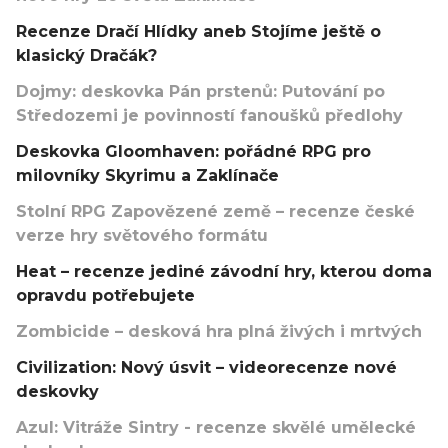
Recenze Dračí Hlídky aneb Stojíme ještě o
klasický Dračák?
Dojmy: deskovka Pán prstenů: Putování po
Středozemi je povinností fanoušků předlohy
Deskovka Gloomhaven: pořádné RPG pro
milovníky Skyrimu a Zaklínače
Stolní RPG Zapovězené země – recenze české
verze hry světového formátu
Heat – recenze jediné závodní hry, kterou doma
opravdu potřebujete
Zombicide – desková hra plná živých i mrtvých
Civilization: Nový úsvit – videorecenze nové
deskovky
Azul: Vitráže Sintry - recenze skvělé umělecké