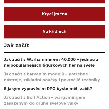
Krycí jména
Na křídlech
Jak začít
Jak začít s Warhammerem 40,000 – jednou z
nejpopulárnějších figurkových her na světě
Jak začít s barvením modelů – potřebné
nástroje, základní poučky i pokročilé techniky
S jakým vyprávěcím RPG byste měli začít?
Jak začít s Bolt Action – wargamingem
zasazeným do druhé světové války