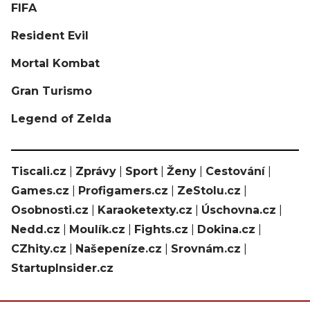
FIFA
Resident Evil
Mortal Kombat
Gran Turismo
Legend of Zelda
Tiscali.cz
|
Zprávy
|
Sport
|
Ženy
|
Cestování
|
Games.cz
|
Profigamers.cz
|
ZeStolu.cz
|
Osobnosti.cz
|
Karaoketexty.cz
|
Úschovna.cz
|
Nedd.cz
|
Moulík.cz
|
Fights.cz
|
Dokina.cz
|
CZhity.cz
|
Našepeníze.cz
|
Srovnám.cz
|
StartupInsider.cz