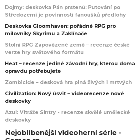
Dojmy: deskovka Pán prstenů: Putování po
Středozemi je povinností fanoušků předlohy
Deskovka Gloomhaven: pořádné RPG pro
milovníky Skyrimu a Zaklínače
Stolní RPG Zapovězené země – recenze české
verze hry světového formátu
Heat – recenze jediné závodní hry, kterou doma
opravdu potřebujete
Zombicide – desková hra plná živých i mrtvých
Civilization: Nový úsvit – videorecenze nové
deskovky
Azul: Vitráže Sintry - recenze skvělé umělecké
deskovky
Nejoblíbenější videoherní série -