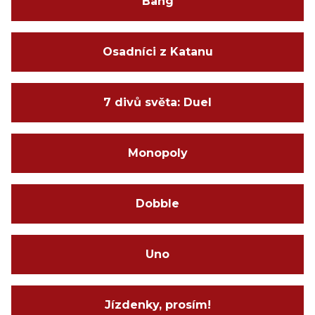
Bang
Osadníci z Katanu
7 divů světa: Duel
Monopoly
Dobble
Uno
Jízdenky, prosím!