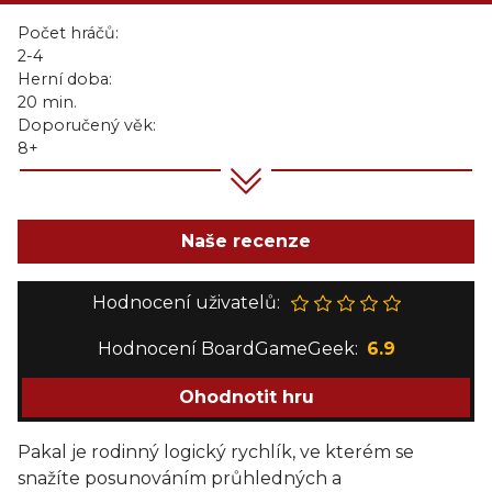
Počet hráčů:
2-4
Herní doba:
20 min.
Doporučený věk:
8+
Naše recenze
Hodnocení uživatelů:
Hodnocení BoardGameGeek:
6.9
Ohodnotit hru
Pakal je rodinný logický rychlík, ve kterém se
snažíte posunováním průhledných a