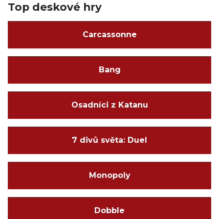
Top deskové hry
Carcassonne
Bang
Osadníci z Katanu
7 divů světa: Duel
Monopoly
Dobble