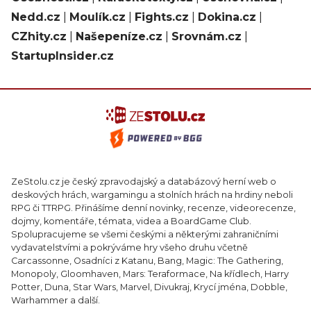
Nedd.cz
|
Moulík.cz
|
Fights.cz
|
Dokina.cz
|
CZhity.cz
|
Našepeníze.cz
|
Srovnám.cz
|
StartupInsider.cz
ZeStolu.cz je český zpravodajský a databázový herní web o
deskových hrách, wargamingu a stolních hrách na hrdiny neboli
RPG či TTRPG. Přinášíme denní novinky, recenze, videorecenze,
dojmy, komentáře, témata, videa a BoardGame Club.
Spolupracujeme se všemi českými a některými zahraničními
vydavatelstvími a pokrýváme hry všeho druhu včetně
Carcassonne, Osadníci z Katanu, Bang, Magic: The Gathering,
Monopoly, Gloomhaven, Mars: Teraformace, Na křídlech, Harry
Potter, Duna, Star Wars, Marvel, Divukraj, Krycí jména, Dobble,
Warhammer a další.