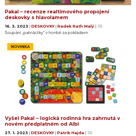
Pakal – recenze realtimového propojení
deskovky s hlavolamem
16. 3. 2023
|
DESKOVKY
|
Radek Rath Malý
|
Šoupání „patnáctky“ v honbě za pokladem.
NOVINKA
Vyšel Pakal – logická rodinná hra zahrnutá v
novém předplatném od Albi
27. 1. 2023
|
DESKOVKY
|
Patrik Hajda
|