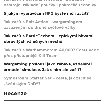
nástroje, základní poučky i pokročilé techniky
S jakým vyprávěcím RPG byste měli začít?
Jak začít s Bolt Action – wargamingem
zasazeným do druhé světové války
Jak začít s BattleTechem – epickými bitvami
obrovitých válečných mechů
Jak začít s Warhammerem 40,000? Cesta vede
přes přístupnější Kill Team
Wargaming poslouží jako zábava, vzdělání i
armádní simulace. Jak s ním ale začít?
Symbaroum Starter Set – cesta, jak začít se
„švédským DnD“?
Recenze