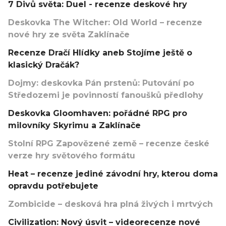
7 Divů světa: Duel - recenze deskové hry
Deskovka The Witcher: Old World – recenze
nové hry ze světa Zaklínače
Recenze Dračí Hlídky aneb Stojíme ještě o
klasický Dračák?
Dojmy: deskovka Pán prstenů: Putování po
Středozemi je povinností fanoušků předlohy
Deskovka Gloomhaven: pořádné RPG pro
milovníky Skyrimu a Zaklínače
Stolní RPG Zapovězené země – recenze české
verze hry světového formátu
Heat – recenze jediné závodní hry, kterou doma
opravdu potřebujete
Zombicide – desková hra plná živých i mrtvých
Civilization: Nový úsvit – videorecenze nové