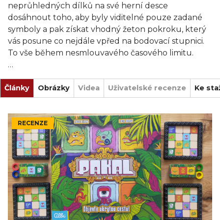
neprůhledných dílků na své herní desce
dosáhnout toho, aby byly viditelné pouze zadané
symboly a pak získat vhodný žeton pokroku, který
vás posune co nejdále vpřed na bodovací stupnici.
To vše během nesmlouvavého časového limitu.
Hra Pakal obsahuje: stupnici pokroku, 4 hráčské
Články
desky, 4 karty se symboly, 4 dřevěné kroužky, 80
Obrázky
Videa
Uživatelské recenze
Ke sta
barevných a průhledných žetonů, 21 destiček cíle, 9
žetonů pokroku a pravidla.
RECENZE